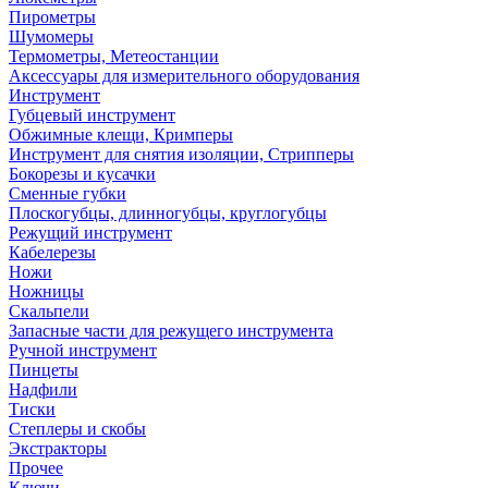
Пирометры
Шумомеры
Термометры, Метеостанции
Аксессуары для измерительного оборудования
Инструмент
Губцевый инструмент
Обжимные клещи, Кримперы
Инструмент для снятия изоляции, Стрипперы
Бокорезы и кусачки
Сменные губки
Плоскогубцы, длинногубцы, круглогубцы
Режущий инструмент
Кабелерезы
Ножи
Ножницы
Скальпели
Запасные части для режущего инструмента
Ручной инструмент
Пинцеты
Надфили
Тиски
Степлеры и скобы
Экстракторы
Прочее
Ключи