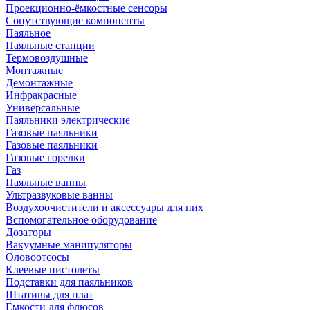
Проекционно-ёмкостные сенсоры
Сопутствующие компоненты
Паяльное
Паяльные станции
Термовоздушные
Монтажные
Демонтажные
Инфракрасные
Универсальные
Паяльники электрические
Газовые паяльники
Газовые паяльники
Газовые горелки
Газ
Паяльные ванны
Ультразвуковые ванны
Воздухоочистители и аксессуары для них
Вспомогательное оборудование
Дозаторы
Вакуумные манипуляторы
Оловоотсосы
Клеевые пистолеты
Подставки для паяльников
Штативы для плат
Емкости для флюсов