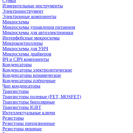
Сумки
Измерительные инструменты
Электроинструмент
Электронные компоненты
Микросхемы
Микросхемы управления питанием
Микросхемы для автоэлектроники
Интерфейсные микросхемы
Микроконтроллеры
Микросхемы для УНЧ
Микросхемы драйверов
ВЧ и СВЧ компоненты
Конденсаторы
Конденсаторы электролитические
Конденсаторы керамические
Конденсаторы плёночные
Чип конденсаторы
Транзисторы
Транзисторы полевые (FET, MOSFET)
Транзисторы биполярные
Транзисторы IGBT
Интеллектуальные ключи
Резисторы
Резисторы прецизионные
Резисторы мощные