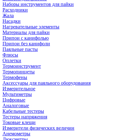
Наборы инструментов для пайки
Расходники
Жала
Насадки
Нагревательные элементы
Материалы для пайки
Припои с канифолью
Припои без канифоли
Паяльные пасты
Флюсы
Оплетки
Термоинструмент
Термопинцеты
Термофены
Аксессуары для паяльного оборудования
Измерительное
Мультиметры
Цифровые
Аналоговые
Кабельные тестеры
Тестеры напряжения
Токовые клещи
Измерители физических величин
Анемометры
Люксметры