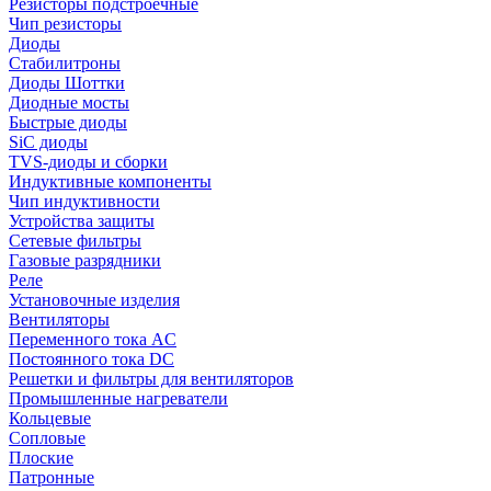
Резисторы подстроечные
Чип резисторы
Диоды
Стабилитроны
Диоды Шоттки
Диодные мосты
Быстрые диоды
SiC диоды
TVS-диоды и сборки
Индуктивные компоненты
Чип индуктивности
Устройства защиты
Сетевые фильтры
Газовые разрядники
Реле
Установочные изделия
Вентиляторы
Переменного тока AC
Постоянного тока DC
Решетки и фильтры для вентиляторов
Промышленные нагреватели
Кольцевые
Сопловые
Плоские
Патронные