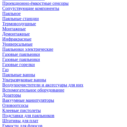
Проекционно-ёмкостные сенсоры
Сопутствующие компоненты
Паяльное
Паяльные станции
Термовоздушные
Монтажные
Демонтажные
Инфракрасные
Универсальные
Паяльники электрические
Газовые паяльники
Газовые паяльники
Газовые горелки
Газ
Паяльные ванны
Ультразвуковые ванны
Воздухоочистители и аксессуары для них
Вспомогательное оборудование
Дозаторы
Вакуумные манипуляторы
Оловоотсосы
Клеевые пистолеты
Подставки для паяльников
Штативы для плат
Емкости для флюсов