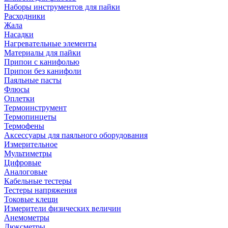
Наборы инструментов для пайки
Расходники
Жала
Насадки
Нагревательные элементы
Материалы для пайки
Припои с канифолью
Припои без канифоли
Паяльные пасты
Флюсы
Оплетки
Термоинструмент
Термопинцеты
Термофены
Аксессуары для паяльного оборудования
Измерительное
Мультиметры
Цифровые
Аналоговые
Кабельные тестеры
Тестеры напряжения
Токовые клещи
Измерители физических величин
Анемометры
Люксметры