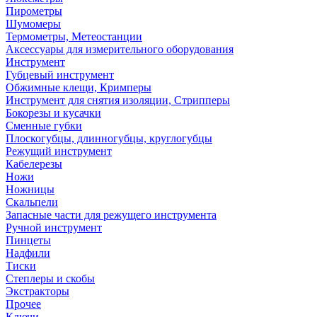
Пирометры
Шумомеры
Термометры, Метеостанции
Аксессуары для измерительного оборудования
Инструмент
Губцевый инструмент
Обжимные клещи, Кримперы
Инструмент для снятия изоляции, Стрипперы
Бокорезы и кусачки
Сменные губки
Плоскогубцы, длинногубцы, круглогубцы
Режущий инструмент
Кабелерезы
Ножи
Ножницы
Скальпели
Запасные части для режущего инструмента
Ручной инструмент
Пинцеты
Надфили
Тиски
Степлеры и скобы
Экстракторы
Прочее
Ключи