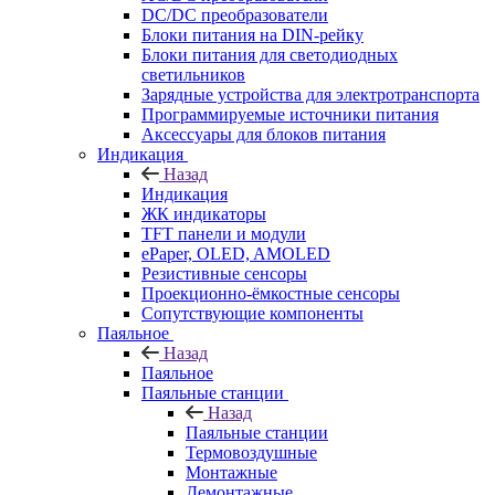
DC/DC преобразователи
Блоки питания на DIN-рейку
Блоки питания для светодиодных
светильников
Зарядные устройства для электротранспорта
Программируемые источники питания
Аксессуары для блоков питания
Индикация
Назад
Индикация
ЖК индикаторы
TFT панели и модули
ePaper, OLED, AMOLED
Резистивные сенсоры
Проекционно-ёмкостные сенсоры
Сопутствующие компоненты
Паяльное
Назад
Паяльное
Паяльные станции
Назад
Паяльные станции
Термовоздушные
Монтажные
Демонтажные