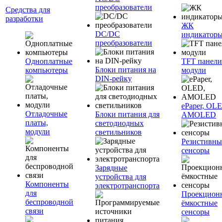
преобразователи
Средства для
разработки
ЖК
DC/DC
индикатор
преобразователи
Одноплатные
TFT панели
Блоки питания на
компьютеры
модули
DIN-рейку
ePaper, OL
Отладочные
Блоки питания для
AMOLED
платы,
светодиодных
модули
светильников
Резистивны
сенсоры
Зарядные
устройства для
Компоненты
электротранспорта
для
Проекцион
беспроводной
ёмкостные
связи
сенсоры