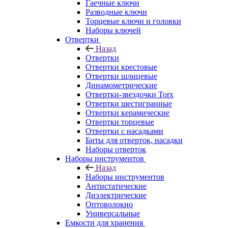
Гаечные ключи
Разводные ключи
Торцевые ключи и головки
Наборы ключей
Отвертки
Назад
Отвертки
Отвертки крестовые
Отвертки шлицевые
Динамометрические
Отвертки-звездочки Torx
Отвертки шестигранные
Отвертки керамические
Отвертки торцевые
Отвертки с насадками
Биты для отверток, насадки
Наборы отверток
Наборы инструментов
Назад
Наборы инструментов
Антистатические
Диэлектрические
Оптоволокно
Универсальные
Емкости для хранения