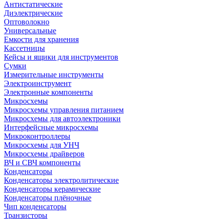
Антистатические
Диэлектрические
Оптоволокно
Универсальные
Емкости для хранения
Кассетницы
Кейсы и ящики для инструментов
Сумки
Измерительные инструменты
Электроинструмент
Электронные компоненты
Микросхемы
Микросхемы управления питанием
Микросхемы для автоэлектроники
Интерфейсные микросхемы
Микроконтроллеры
Микросхемы для УНЧ
Микросхемы драйверов
ВЧ и СВЧ компоненты
Конденсаторы
Конденсаторы электролитические
Конденсаторы керамические
Конденсаторы плёночные
Чип конденсаторы
Транзисторы