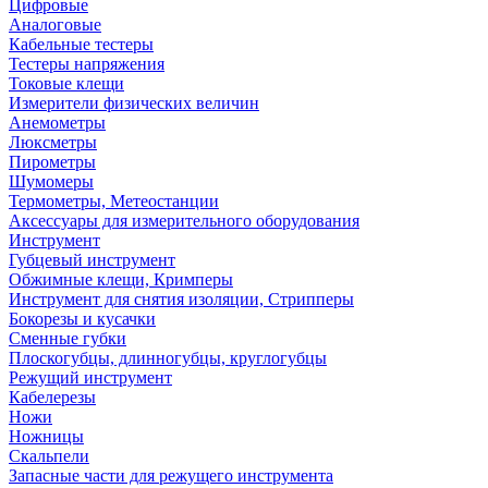
Цифровые
Аналоговые
Кабельные тестеры
Тестеры напряжения
Токовые клещи
Измерители физических величин
Анемометры
Люксметры
Пирометры
Шумомеры
Термометры, Метеостанции
Аксессуары для измерительного оборудования
Инструмент
Губцевый инструмент
Обжимные клещи, Кримперы
Инструмент для снятия изоляции, Стрипперы
Бокорезы и кусачки
Сменные губки
Плоскогубцы, длинногубцы, круглогубцы
Режущий инструмент
Кабелерезы
Ножи
Ножницы
Скальпели
Запасные части для режущего инструмента