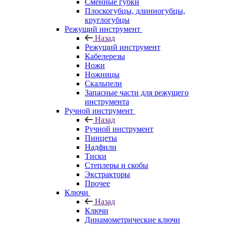
Сменные губки
Плоскогубцы, длинногубцы,
круглогубцы
Режущий инструмент
Назад
Режущий инструмент
Кабелерезы
Ножи
Ножницы
Скальпели
Запасные части для режущего
инструмента
Ручной инструмент
Назад
Ручной инструмент
Пинцеты
Надфили
Тиски
Степлеры и скобы
Экстракторы
Прочее
Ключи
Назад
Ключи
Динамометрические ключи