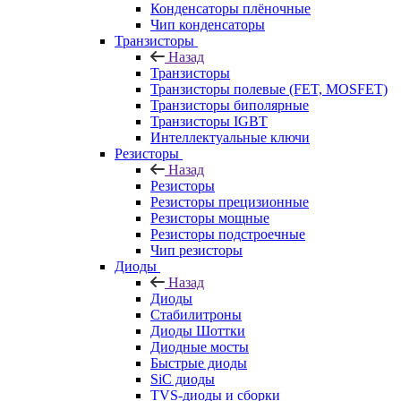
Конденсаторы плёночные
Чип конденсаторы
Транзисторы
Назад
Транзисторы
Транзисторы полевые (FET, MOSFET)
Транзисторы биполярные
Транзисторы IGBT
Интеллектуальные ключи
Резисторы
Назад
Резисторы
Резисторы прецизионные
Резисторы мощные
Резисторы подстроечные
Чип резисторы
Диоды
Назад
Диоды
Стабилитроны
Диоды Шоттки
Диодные мосты
Быстрые диоды
SiC диоды
TVS-диоды и сборки