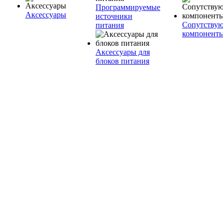
Программируемые
Аксессуары
источники
Сопутству
питания
компонент
Аксессуары для
блоков питания