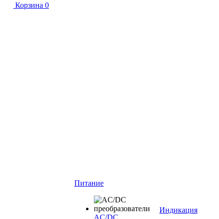
Корзина
0
Питание
Индикация
AC/DC