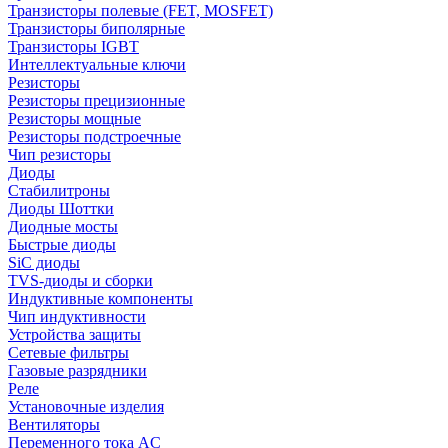
Транзисторы полевые (FET, MOSFET)
Транзисторы биполярные
Транзисторы IGBT
Интеллектуальные ключи
Резисторы
Резисторы прецизионные
Резисторы мощные
Резисторы подстроечные
Чип резисторы
Диоды
Стабилитроны
Диоды Шоттки
Диодные мосты
Быстрые диоды
SiC диоды
TVS-диоды и сборки
Индуктивные компоненты
Чип индуктивности
Устройства защиты
Сетевые фильтры
Газовые разрядники
Реле
Установочные изделия
Вентиляторы
Переменного тока AC