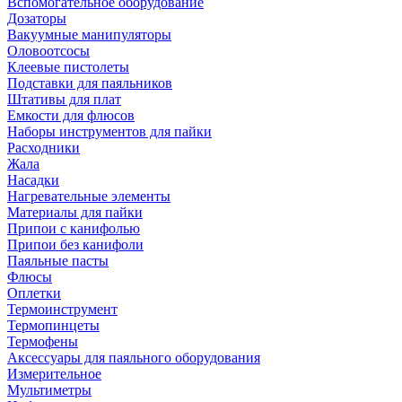
Вспомогательное оборудование
Дозаторы
Вакуумные манипуляторы
Оловоотсосы
Клеевые пистолеты
Подставки для паяльников
Штативы для плат
Емкости для флюсов
Наборы инструментов для пайки
Расходники
Жала
Насадки
Нагревательные элементы
Материалы для пайки
Припои с канифолью
Припои без канифоли
Паяльные пасты
Флюсы
Оплетки
Термоинструмент
Термопинцеты
Термофены
Аксессуары для паяльного оборудования
Измерительное
Мультиметры