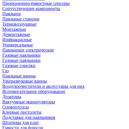
Проекционно-ёмкостные сенсоры
Сопутствующие компоненты
Паяльное
Паяльные станции
Термовоздушные
Монтажные
Демонтажные
Инфракрасные
Универсальные
Паяльники электрические
Газовые паяльники
Газовые паяльники
Газовые горелки
Газ
Паяльные ванны
Ультразвуковые ванны
Воздухоочистители и аксессуары для них
Вспомогательное оборудование
Дозаторы
Вакуумные манипуляторы
Оловоотсосы
Клеевые пистолеты
Подставки для паяльников
Штативы для плат
Емкости для флюсов