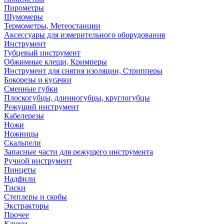
Пирометры
Шумомеры
Термометры, Метеостанции
Аксессуары для измерительного оборудования
Инструмент
Губцевый инструмент
Обжимные клещи, Кримперы
Инструмент для снятия изоляции, Стрипперы
Бокорезы и кусачки
Сменные губки
Плоскогубцы, длинногубцы, круглогубцы
Режущий инструмент
Кабелерезы
Ножи
Ножницы
Скальпели
Запасные части для режущего инструмента
Ручной инструмент
Пинцеты
Надфили
Тиски
Степлеры и скобы
Экстракторы
Прочее
Ключи