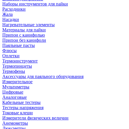
Наборы инструментов для пайки
Расходники
Жала
Насадки
Нагревательные элементы
Материалы для пайки
Припои с канифолью
Припои без канифоли
Паяльные пасты
Флюсы
Оплетки
Термоинструмент
Термопинцеты
Термофены
Аксессуары для паяльного оборудования
Измерительное
Мультиметры
Цифровые
Аналоговые
Кабельные тестеры
Тестеры напряжения
Токовые клещи
Измерители физических величин
Анемометры
Люксметры