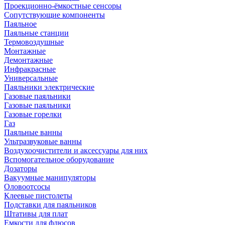
Проекционно-ёмкостные сенсоры
Сопутствующие компоненты
Паяльное
Паяльные станции
Термовоздушные
Монтажные
Демонтажные
Инфракрасные
Универсальные
Паяльники электрические
Газовые паяльники
Газовые паяльники
Газовые горелки
Газ
Паяльные ванны
Ультразвуковые ванны
Воздухоочистители и аксессуары для них
Вспомогательное оборудование
Дозаторы
Вакуумные манипуляторы
Оловоотсосы
Клеевые пистолеты
Подставки для паяльников
Штативы для плат
Емкости для флюсов