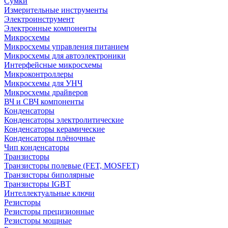
Сумки
Измерительные инструменты
Электроинструмент
Электронные компоненты
Микросхемы
Микросхемы управления питанием
Микросхемы для автоэлектроники
Интерфейсные микросхемы
Микроконтроллеры
Микросхемы для УНЧ
Микросхемы драйверов
ВЧ и СВЧ компоненты
Конденсаторы
Конденсаторы электролитические
Конденсаторы керамические
Конденсаторы плёночные
Чип конденсаторы
Транзисторы
Транзисторы полевые (FET, MOSFET)
Транзисторы биполярные
Транзисторы IGBT
Интеллектуальные ключи
Резисторы
Резисторы прецизионные
Резисторы мощные