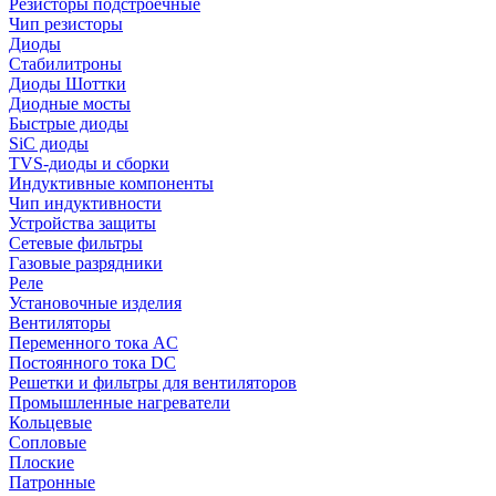
Резисторы подстроечные
Чип резисторы
Диоды
Стабилитроны
Диоды Шоттки
Диодные мосты
Быстрые диоды
SiC диоды
TVS-диоды и сборки
Индуктивные компоненты
Чип индуктивности
Устройства защиты
Сетевые фильтры
Газовые разрядники
Реле
Установочные изделия
Вентиляторы
Переменного тока AC
Постоянного тока DC
Решетки и фильтры для вентиляторов
Промышленные нагреватели
Кольцевые
Сопловые
Плоские
Патронные