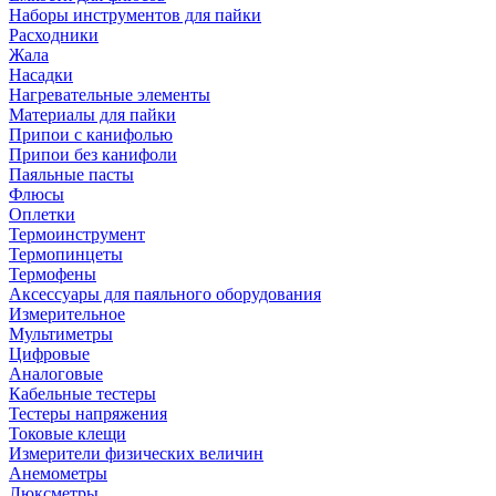
Наборы инструментов для пайки
Расходники
Жала
Насадки
Нагревательные элементы
Материалы для пайки
Припои с канифолью
Припои без канифоли
Паяльные пасты
Флюсы
Оплетки
Термоинструмент
Термопинцеты
Термофены
Аксессуары для паяльного оборудования
Измерительное
Мультиметры
Цифровые
Аналоговые
Кабельные тестеры
Тестеры напряжения
Токовые клещи
Измерители физических величин
Анемометры
Люксметры