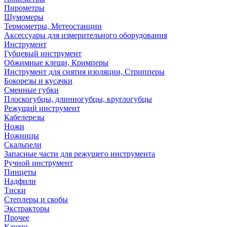
Пирометры
Шумомеры
Термометры, Метеостанции
Аксессуары для измерительного оборудования
Инструмент
Губцевый инструмент
Обжимные клещи, Кримперы
Инструмент для снятия изоляции, Стрипперы
Бокорезы и кусачки
Сменные губки
Плоскогубцы, длинногубцы, круглогубцы
Режущий инструмент
Кабелерезы
Ножи
Ножницы
Скальпели
Запасные части для режущего инструмента
Ручной инструмент
Пинцеты
Надфили
Тиски
Степлеры и скобы
Экстракторы
Прочее
Ключи