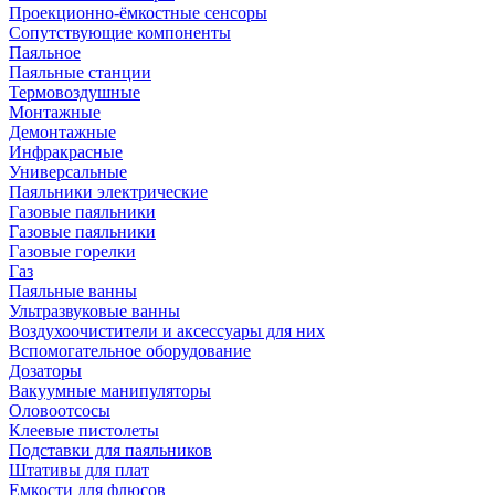
Проекционно-ёмкостные сенсоры
Сопутствующие компоненты
Паяльное
Паяльные станции
Термовоздушные
Монтажные
Демонтажные
Инфракрасные
Универсальные
Паяльники электрические
Газовые паяльники
Газовые паяльники
Газовые горелки
Газ
Паяльные ванны
Ультразвуковые ванны
Воздухоочистители и аксессуары для них
Вспомогательное оборудование
Дозаторы
Вакуумные манипуляторы
Оловоотсосы
Клеевые пистолеты
Подставки для паяльников
Штативы для плат
Емкости для флюсов