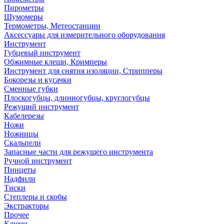
Пирометры
Шумомеры
Термометры, Метеостанции
Аксессуары для измерительного оборудования
Инструмент
Губцевый инструмент
Обжимные клещи, Кримперы
Инструмент для снятия изоляции, Стрипперы
Бокорезы и кусачки
Сменные губки
Плоскогубцы, длинногубцы, круглогубцы
Режущий инструмент
Кабелерезы
Ножи
Ножницы
Скальпели
Запасные части для режущего инструмента
Ручной инструмент
Пинцеты
Надфили
Тиски
Степлеры и скобы
Экстракторы
Прочее
Ключи