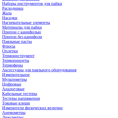
Наборы инструментов для пайки
Расходники
Жала
Насадки
Нагревательные элементы
Материалы для пайки
Припои с канифолью
Припои без канифоли
Паяльные пасты
Флюсы
Оплетки
Термоинструмент
Термопинцеты
Термофены
Аксессуары для паяльного оборудования
Измерительное
Мультиметры
Цифровые
Аналоговые
Кабельные тестеры
Тестеры напряжения
Токовые клещи
Измерители физических величин
Анемометры
Люксметры