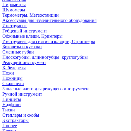
Пирометры
Шумомеры
Термометры, Метеостанции
Аксессуары для измерительного оборудования
Инструмент
Губцевый инструмент
Обжимные клещи, Кримперы
Инструмент для снятия изоляции, Стрипперы
Бокорезы и кусачки
Сменные губки
Плоскогубцы, длинногубцы, круглогубцы
Режущий инструмент
Кабелерезы
Ножи
Ножницы
Скальпели
Запасные части для режущего инструмента
Ручной инструмент
Пинцеты
Надфили
Тиски
Степлеры и скобы
Экстракторы
Прочее
Ключи