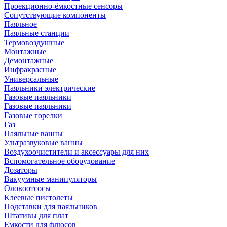
Проекционно-ёмкостные сенсоры
Сопутствующие компоненты
Паяльное
Паяльные станции
Термовоздушные
Монтажные
Демонтажные
Инфракрасные
Универсальные
Паяльники электрические
Газовые паяльники
Газовые паяльники
Газовые горелки
Газ
Паяльные ванны
Ультразвуковые ванны
Воздухоочистители и аксессуары для них
Вспомогательное оборудование
Дозаторы
Вакуумные манипуляторы
Оловоотсосы
Клеевые пистолеты
Подставки для паяльников
Штативы для плат
Емкости для флюсов