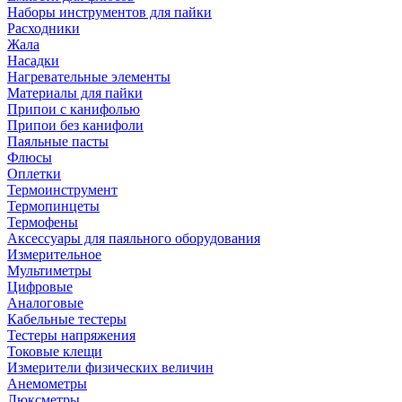
Наборы инструментов для пайки
Расходники
Жала
Насадки
Нагревательные элементы
Материалы для пайки
Припои с канифолью
Припои без канифоли
Паяльные пасты
Флюсы
Оплетки
Термоинструмент
Термопинцеты
Термофены
Аксессуары для паяльного оборудования
Измерительное
Мультиметры
Цифровые
Аналоговые
Кабельные тестеры
Тестеры напряжения
Токовые клещи
Измерители физических величин
Анемометры
Люксметры