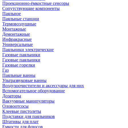
Проекционно-ёмкостные сенсоры
Сопутствующие компоненты
Паяльное
Паяльные станции
Термовоздушные
Монтажные
Демонтажные
Инфракрасные
Универсальные
Паяльники электрические
Газовые паяльники
Газовые паяльники
Газовые горелки
Газ
Паяльные ванны
Ультразвуковые ванны
Воздухоочистители и аксессуары для них
Вспомогательное оборудование
Дозаторы
Вакуумные манипуляторы
Оловоотсосы
Клеевые пистолеты
Подставки для паяльников
Штативы для плат
Емкости для флюсов