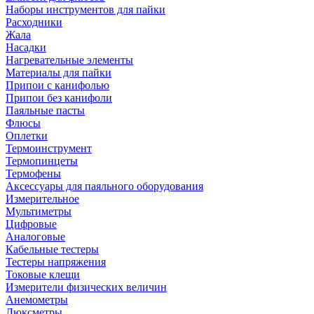
Наборы инструментов для пайки
Расходники
Жала
Насадки
Нагревательные элементы
Материалы для пайки
Припои с канифолью
Припои без канифоли
Паяльные пасты
Флюсы
Оплетки
Термоинструмент
Термопинцеты
Термофены
Аксессуары для паяльного оборудования
Измерительное
Мультиметры
Цифровые
Аналоговые
Кабельные тестеры
Тестеры напряжения
Токовые клещи
Измерители физических величин
Анемометры
Люксметры