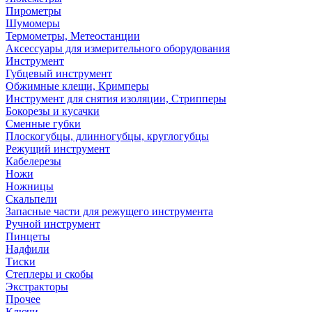
Пирометры
Шумомеры
Термометры, Метеостанции
Аксессуары для измерительного оборудования
Инструмент
Губцевый инструмент
Обжимные клещи, Кримперы
Инструмент для снятия изоляции, Стрипперы
Бокорезы и кусачки
Сменные губки
Плоскогубцы, длинногубцы, круглогубцы
Режущий инструмент
Кабелерезы
Ножи
Ножницы
Скальпели
Запасные части для режущего инструмента
Ручной инструмент
Пинцеты
Надфили
Тиски
Степлеры и скобы
Экстракторы
Прочее
Ключи