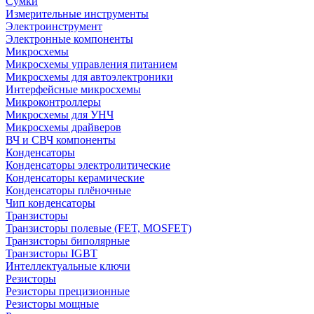
Сумки
Измерительные инструменты
Электроинструмент
Электронные компоненты
Микросхемы
Микросхемы управления питанием
Микросхемы для автоэлектроники
Интерфейсные микросхемы
Микроконтроллеры
Микросхемы для УНЧ
Микросхемы драйверов
ВЧ и СВЧ компоненты
Конденсаторы
Конденсаторы электролитические
Конденсаторы керамические
Конденсаторы плёночные
Чип конденсаторы
Транзисторы
Транзисторы полевые (FET, MOSFET)
Транзисторы биполярные
Транзисторы IGBT
Интеллектуальные ключи
Резисторы
Резисторы прецизионные
Резисторы мощные