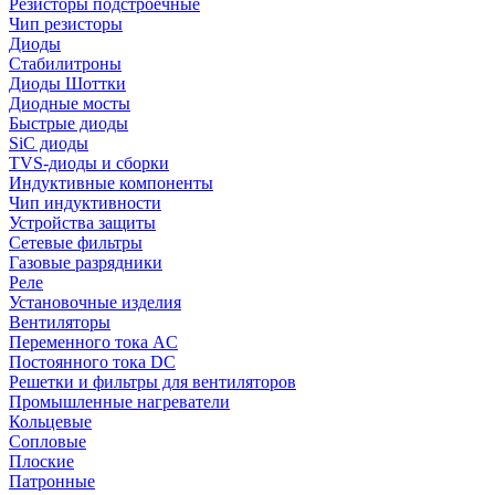
Резисторы подстроечные
Чип резисторы
Диоды
Стабилитроны
Диоды Шоттки
Диодные мосты
Быстрые диоды
SiC диоды
TVS-диоды и сборки
Индуктивные компоненты
Чип индуктивности
Устройства защиты
Сетевые фильтры
Газовые разрядники
Реле
Установочные изделия
Вентиляторы
Переменного тока AC
Постоянного тока DC
Решетки и фильтры для вентиляторов
Промышленные нагреватели
Кольцевые
Сопловые
Плоские
Патронные