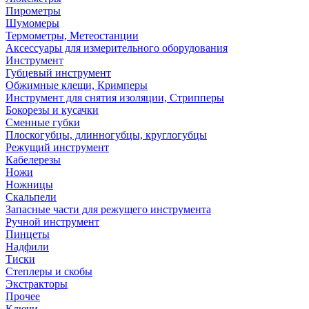
Пирометры
Шумомеры
Термометры, Метеостанции
Аксессуары для измерительного оборудования
Инструмент
Губцевый инструмент
Обжимные клещи, Кримперы
Инструмент для снятия изоляции, Стрипперы
Бокорезы и кусачки
Сменные губки
Плоскогубцы, длинногубцы, круглогубцы
Режущий инструмент
Кабелерезы
Ножи
Ножницы
Скальпели
Запасные части для режущего инструмента
Ручной инструмент
Пинцеты
Надфили
Тиски
Степлеры и скобы
Экстракторы
Прочее
Ключи