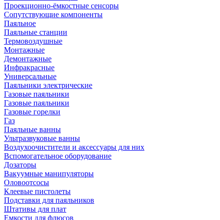
Проекционно-ёмкостные сенсоры
Сопутствующие компоненты
Паяльное
Паяльные станции
Термовоздушные
Монтажные
Демонтажные
Инфракрасные
Универсальные
Паяльники электрические
Газовые паяльники
Газовые паяльники
Газовые горелки
Газ
Паяльные ванны
Ультразвуковые ванны
Воздухоочистители и аксессуары для них
Вспомогательное оборудование
Дозаторы
Вакуумные манипуляторы
Оловоотсосы
Клеевые пистолеты
Подставки для паяльников
Штативы для плат
Емкости для флюсов