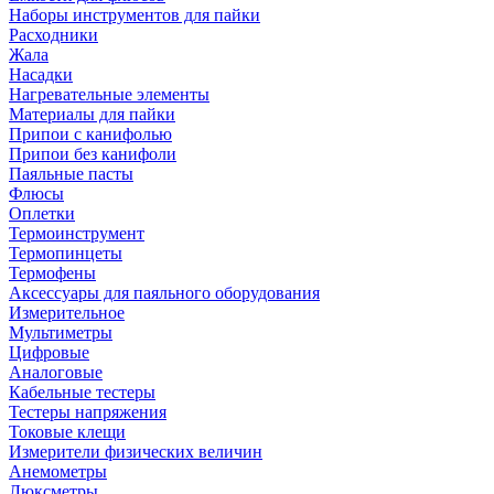
Наборы инструментов для пайки
Расходники
Жала
Насадки
Нагревательные элементы
Материалы для пайки
Припои с канифолью
Припои без канифоли
Паяльные пасты
Флюсы
Оплетки
Термоинструмент
Термопинцеты
Термофены
Аксессуары для паяльного оборудования
Измерительное
Мультиметры
Цифровые
Аналоговые
Кабельные тестеры
Тестеры напряжения
Токовые клещи
Измерители физических величин
Анемометры
Люксметры