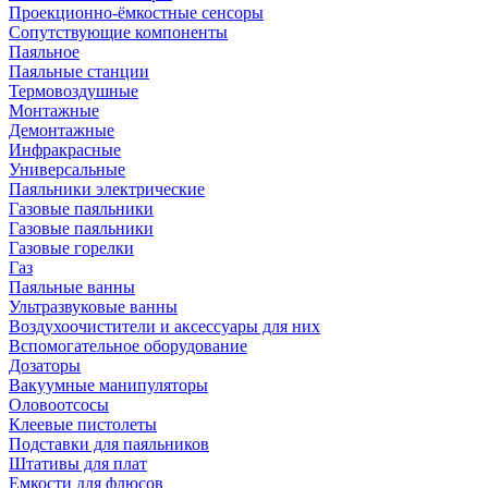
Проекционно-ёмкостные сенсоры
Сопутствующие компоненты
Паяльное
Паяльные станции
Термовоздушные
Монтажные
Демонтажные
Инфракрасные
Универсальные
Паяльники электрические
Газовые паяльники
Газовые паяльники
Газовые горелки
Газ
Паяльные ванны
Ультразвуковые ванны
Воздухоочистители и аксессуары для них
Вспомогательное оборудование
Дозаторы
Вакуумные манипуляторы
Оловоотсосы
Клеевые пистолеты
Подставки для паяльников
Штативы для плат
Емкости для флюсов