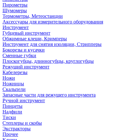
Пирометры
Шумомеры
Термометры, Метеостанции
Аксессуары для измерительного оборудования
Инструмент
Губцевый инструмент
Обжимные клещи, Кримперы
Инструмент для снятия изоляции, Стрипперы
Бокорезы и кусачки
Сменные губки
Плоскогубцы, длинногубцы, круглогубцы
Режущий инструмент
Кабелерезы
Ножи
Ножницы
Скальпели
Запасные части для режущего инструмента
Ручной инструмент
Пинцеты
Надфили
Тиски
Степлеры и скобы
Экстракторы
Прочее
Ключи