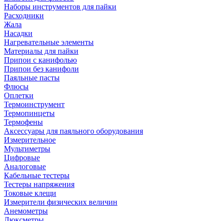
Наборы инструментов для пайки
Расходники
Жала
Насадки
Нагревательные элементы
Материалы для пайки
Припои с канифолью
Припои без канифоли
Паяльные пасты
Флюсы
Оплетки
Термоинструмент
Термопинцеты
Термофены
Аксессуары для паяльного оборудования
Измерительное
Мультиметры
Цифровые
Аналоговые
Кабельные тестеры
Тестеры напряжения
Токовые клещи
Измерители физических величин
Анемометры
Люксметры