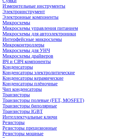
Сумки
Измерительные инструменты
Электроинструмент
Электронные компоненты
Микросхемы
Микросхемы управления питанием
Микросхемы для автоэлектроники
Интерфейсные микросхемы
Микроконтроллеры
Микросхемы для УНЧ
Микросхемы драйверов
ВЧ и СВЧ компоненты
Конденсаторы
Конденсаторы электролитические
Конденсаторы керамические
Конденсаторы плёночные
Чип конденсаторы
Транзисторы
Транзисторы полевые (FET, MOSFET)
Транзисторы биполярные
Транзисторы IGBT
Интеллектуальные ключи
Резисторы
Резисторы прецизионные
Резисторы мощные