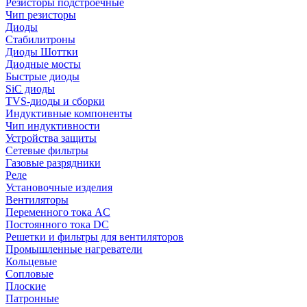
Резисторы подстроечные
Чип резисторы
Диоды
Стабилитроны
Диоды Шоттки
Диодные мосты
Быстрые диоды
SiC диоды
TVS-диоды и сборки
Индуктивные компоненты
Чип индуктивности
Устройства защиты
Сетевые фильтры
Газовые разрядники
Реле
Установочные изделия
Вентиляторы
Переменного тока AC
Постоянного тока DC
Решетки и фильтры для вентиляторов
Промышленные нагреватели
Кольцевые
Сопловые
Плоские
Патронные