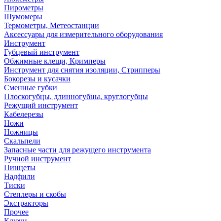
Пирометры
Шумомеры
Термометры, Метеостанции
Аксессуары для измерительного оборудования
Инструмент
Губцевый инструмент
Обжимные клещи, Кримперы
Инструмент для снятия изоляции, Стрипперы
Бокорезы и кусачки
Сменные губки
Плоскогубцы, длинногубцы, круглогубцы
Режущий инструмент
Кабелерезы
Ножи
Ножницы
Скальпели
Запасные части для режущего инструмента
Ручной инструмент
Пинцеты
Надфили
Тиски
Степлеры и скобы
Экстракторы
Прочее
Ключи