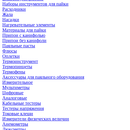
Наборы инструментов для пайки
Расходники
Жала
Насадки
Нагревательные элементы
Материалы для пайки
Припои с канифолью
Припои без канифоли
Паяльные пасты
Флюсы
Оплетки
Термоинструмент
Термопинцеты
Термофены
Аксессуары для паяльного оборудования
Измерительное
Мультиметры
Цифровые
Аналоговые
Кабельные тестеры
Тестеры напряжения
Токовые клещи
Измерители физических величин
Анемометры
Люксметры