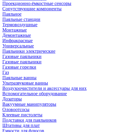
Проекционно-ёмкостные сенсоры
Сопутствующие компоненты
Паяльное
Паяльные станции
Термовоздушные
Монтажные
Демонтажные
Инфракрасные
Универсальные
Паяльники электрические
Газовые паяльники
Газовые паяльники
Газовые горелки
Газ
Паяльные ванны
Ультразвуковые ванны
Воздухоочистители и аксессуары для них
Вспомогательное оборудование
Дозаторы
Вакуумные манипуляторы
Оловоотсосы
Клеевые пистолеты
Подставки для паяльников
Штативы для плат
Емкости для флюсов