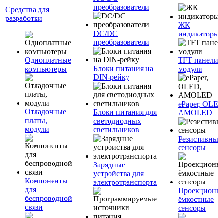
преобразователи
Средства для
разработки
ЖК
DC/DC
индикатор
преобразователи
Одноплатные
TFT панели
Блоки питания на
компьютеры
модули
DIN-рейку
ePaper, OL
Отладочные
Блоки питания для
AMOLED
платы,
светодиодных
модули
светильников
Резистивны
сенсоры
Зарядные
устройства для
Компоненты
электротранспорта
для
Проекцион
беспроводной
ёмкостные
связи
сенсоры