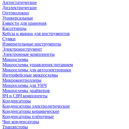
Антистатические
Диэлектрические
Оптоволокно
Универсальные
Емкости для хранения
Кассетницы
Кейсы и ящики для инструментов
Сумки
Измерительные инструменты
Электроинструмент
Электронные компоненты
Микросхемы
Микросхемы управления питанием
Микросхемы для автоэлектроники
Интерфейсные микросхемы
Микроконтроллеры
Микросхемы для УНЧ
Микросхемы драйверов
ВЧ и СВЧ компоненты
Конденсаторы
Конденсаторы электролитические
Конденсаторы керамические
Конденсаторы плёночные
Чип конденсаторы
Транзисторы