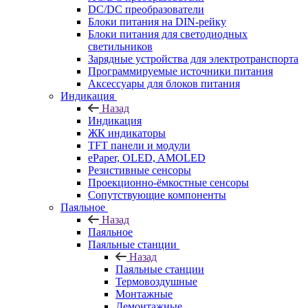
DC/DC преобразователи
Блоки питания на DIN-рейку
Блоки питания для светодиодных
светильников
Зарядные устройства для электротранспорта
Программируемые источники питания
Аксессуары для блоков питания
Индикация
Назад
Индикация
ЖК индикаторы
TFT панели и модули
ePaper, OLED, AMOLED
Резистивные сенсоры
Проекционно-ёмкостные сенсоры
Сопутствующие компоненты
Паяльное
Назад
Паяльное
Паяльные станции
Назад
Паяльные станции
Термовоздушные
Монтажные
Демонтажные