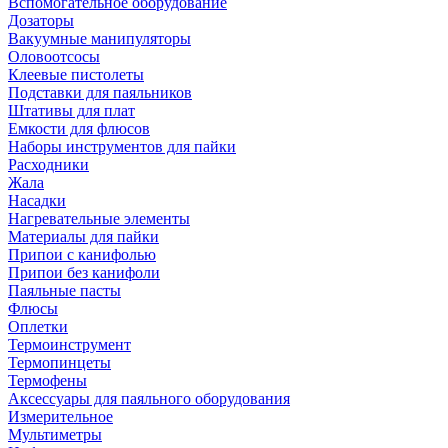
Вспомогательное оборудование
Дозаторы
Вакуумные манипуляторы
Оловоотсосы
Клеевые пистолеты
Подставки для паяльников
Штативы для плат
Емкости для флюсов
Наборы инструментов для пайки
Расходники
Жала
Насадки
Нагревательные элементы
Материалы для пайки
Припои с канифолью
Припои без канифоли
Паяльные пасты
Флюсы
Оплетки
Термоинструмент
Термопинцеты
Термофены
Аксессуары для паяльного оборудования
Измерительное
Мультиметры