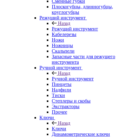
Сменные губки
Плоскогубцы, длинногубцы,
круглогубцы
Режущий инструмент
Назад
Режущий инструмент
Кабелерезы
Ножи
Ножницы
Скальпели
Запасные части для режущего
инструмента
Ручной инструмент
Назад
Ручной инструмент
Пинцеты
Надфили
Тиски
Степлеры и скобы
Экстракторы
Прочее
Ключи
Назад
Ключи
Динамометрические ключи