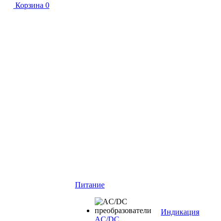
Корзина
0
Питание
Индикация
AC/DC