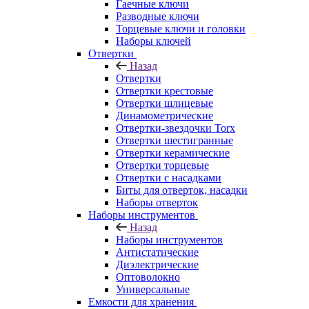
Гаечные ключи
Разводные ключи
Торцевые ключи и головки
Наборы ключей
Отвертки
Назад
Отвертки
Отвертки крестовые
Отвертки шлицевые
Динамометрические
Отвертки-звездочки Torx
Отвертки шестигранные
Отвертки керамические
Отвертки торцевые
Отвертки с насадками
Биты для отверток, насадки
Наборы отверток
Наборы инструментов
Назад
Наборы инструментов
Антистатические
Диэлектрические
Оптоволокно
Универсальные
Емкости для хранения