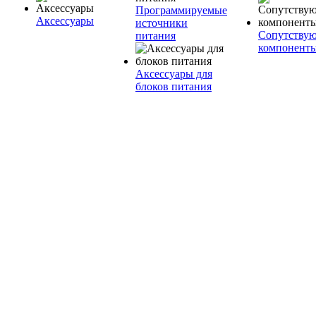
Программируемые
Аксессуары
источники
Сопутству
питания
компонент
Аксессуары для
блоков питания