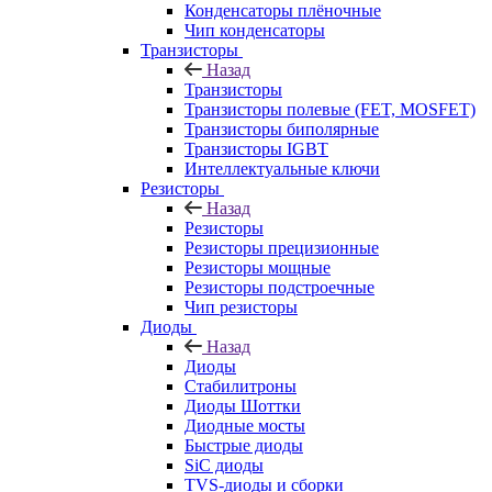
Конденсаторы плёночные
Чип конденсаторы
Транзисторы
Назад
Транзисторы
Транзисторы полевые (FET, MOSFET)
Транзисторы биполярные
Транзисторы IGBT
Интеллектуальные ключи
Резисторы
Назад
Резисторы
Резисторы прецизионные
Резисторы мощные
Резисторы подстроечные
Чип резисторы
Диоды
Назад
Диоды
Стабилитроны
Диоды Шоттки
Диодные мосты
Быстрые диоды
SiC диоды
TVS-диоды и сборки