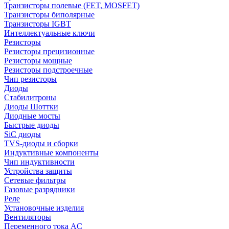
Транзисторы полевые (FET, MOSFET)
Транзисторы биполярные
Транзисторы IGBT
Интеллектуальные ключи
Резисторы
Резисторы прецизионные
Резисторы мощные
Резисторы подстроечные
Чип резисторы
Диоды
Стабилитроны
Диоды Шоттки
Диодные мосты
Быстрые диоды
SiC диоды
TVS-диоды и сборки
Индуктивные компоненты
Чип индуктивности
Устройства защиты
Сетевые фильтры
Газовые разрядники
Реле
Установочные изделия
Вентиляторы
Переменного тока AC