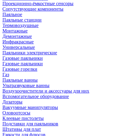
Проекционно-ёмкостные сенсоры
Сопутствующие компоненты
Паяльное
Паяльные станции
Термовоздушные
Монтажные
Демонтажные
Инфракрасные
Универсальные
Паяльники электрические
Газовые паяльники
Газовые паяльники
Газовые горелки
Газ
Паяльные ванны
Ультразвуковые ванны
Воздухоочистители и аксессуары для них
Вспомогательное оборудование
Дозаторы
Вакуумные манипуляторы
Оловоотсосы
Клеевые пистолеты
Подставки для паяльников
Штативы для плат
Емкости для флюсов