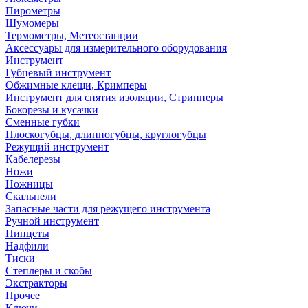
Пирометры
Шумомеры
Термометры, Метеостанции
Аксессуары для измерительного оборудования
Инструмент
Губцевый инструмент
Обжимные клещи, Кримперы
Инструмент для снятия изоляции, Стрипперы
Бокорезы и кусачки
Сменные губки
Плоскогубцы, длинногубцы, круглогубцы
Режущий инструмент
Кабелерезы
Ножи
Ножницы
Скальпели
Запасные части для режущего инструмента
Ручной инструмент
Пинцеты
Надфили
Тиски
Степлеры и скобы
Экстракторы
Прочее
Ключи