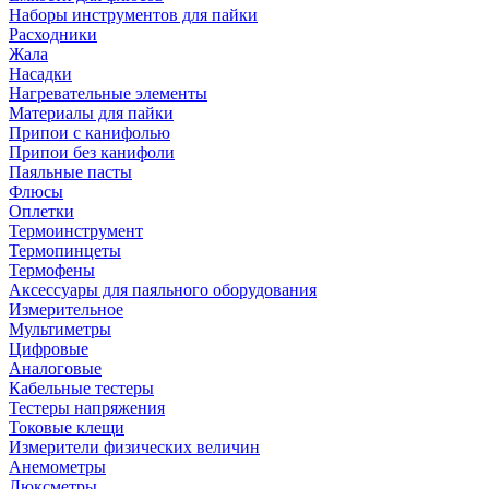
Наборы инструментов для пайки
Расходники
Жала
Насадки
Нагревательные элементы
Материалы для пайки
Припои с канифолью
Припои без канифоли
Паяльные пасты
Флюсы
Оплетки
Термоинструмент
Термопинцеты
Термофены
Аксессуары для паяльного оборудования
Измерительное
Мультиметры
Цифровые
Аналоговые
Кабельные тестеры
Тестеры напряжения
Токовые клещи
Измерители физических величин
Анемометры
Люксметры