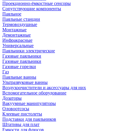
Проекционно-ёмкостные сенсоры
Сопутствующие компоненты
Паяльное
Паяльные станции
Термовоздушные
Монтажные
Демонтажные
Инфракрасные
Универсальные
Паяльники электрические
Газовые паяльники
Газовые паяльники
Газовые горелки
Газ
Паяльные ванны
Ультразвуковые ванны
Воздухоочистители и аксессуары для них
Вспомогательное оборудование
Дозаторы
Вакуумные манипуляторы
Оловоотсосы
Клеевые пистолеты
Подставки для паяльников
Штативы для плат
Емкости для флюсов