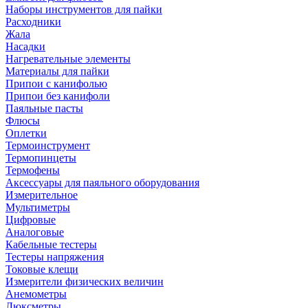
Наборы инструментов для пайки
Расходники
Жала
Насадки
Нагревательные элементы
Материалы для пайки
Припои с канифолью
Припои без канифоли
Паяльные пасты
Флюсы
Оплетки
Термоинструмент
Термопинцеты
Термофены
Аксессуары для паяльного оборудования
Измерительное
Мультиметры
Цифровые
Аналоговые
Кабельные тестеры
Тестеры напряжения
Токовые клещи
Измерители физических величин
Анемометры
Люксметры