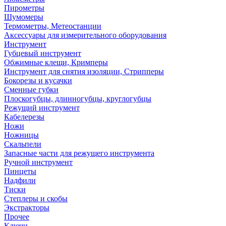
Пирометры
Шумомеры
Термометры, Метеостанции
Аксессуары для измерительного оборудования
Инструмент
Губцевый инструмент
Обжимные клещи, Кримперы
Инструмент для снятия изоляции, Стрипперы
Бокорезы и кусачки
Сменные губки
Плоскогубцы, длинногубцы, круглогубцы
Режущий инструмент
Кабелерезы
Ножи
Ножницы
Скальпели
Запасные части для режущего инструмента
Ручной инструмент
Пинцеты
Надфили
Тиски
Степлеры и скобы
Экстракторы
Прочее
Ключи