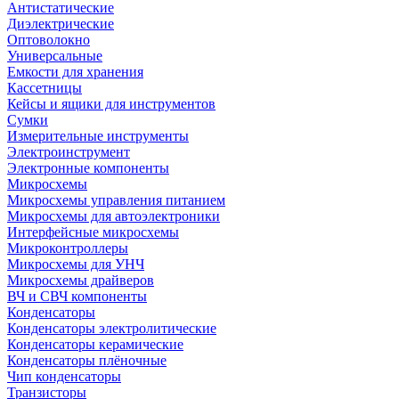
Антистатические
Диэлектрические
Оптоволокно
Универсальные
Емкости для хранения
Кассетницы
Кейсы и ящики для инструментов
Сумки
Измерительные инструменты
Электроинструмент
Электронные компоненты
Микросхемы
Микросхемы управления питанием
Микросхемы для автоэлектроники
Интерфейсные микросхемы
Микроконтроллеры
Микросхемы для УНЧ
Микросхемы драйверов
ВЧ и СВЧ компоненты
Конденсаторы
Конденсаторы электролитические
Конденсаторы керамические
Конденсаторы плёночные
Чип конденсаторы
Транзисторы