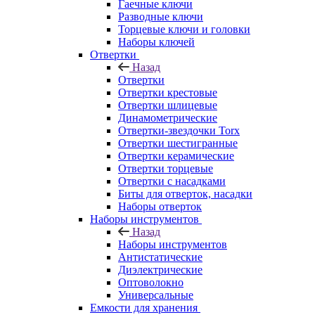
Гаечные ключи
Разводные ключи
Торцевые ключи и головки
Наборы ключей
Отвертки
Назад
Отвертки
Отвертки крестовые
Отвертки шлицевые
Динамометрические
Отвертки-звездочки Torx
Отвертки шестигранные
Отвертки керамические
Отвертки торцевые
Отвертки с насадками
Биты для отверток, насадки
Наборы отверток
Наборы инструментов
Назад
Наборы инструментов
Антистатические
Диэлектрические
Оптоволокно
Универсальные
Емкости для хранения