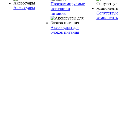
Программируемые
Аксессуары
источники
Сопутству
питания
компонент
Аксессуары для
блоков питания