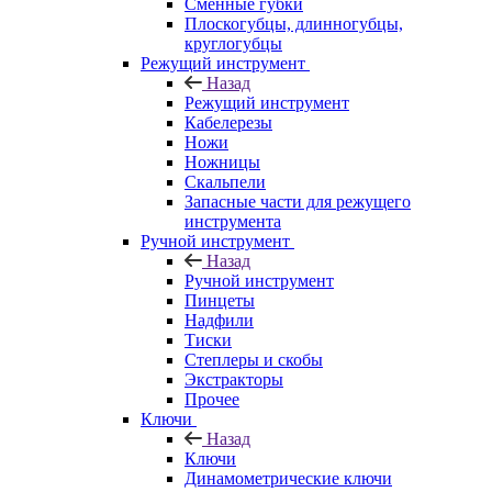
Сменные губки
Плоскогубцы, длинногубцы,
круглогубцы
Режущий инструмент
Назад
Режущий инструмент
Кабелерезы
Ножи
Ножницы
Скальпели
Запасные части для режущего
инструмента
Ручной инструмент
Назад
Ручной инструмент
Пинцеты
Надфили
Тиски
Степлеры и скобы
Экстракторы
Прочее
Ключи
Назад
Ключи
Динамометрические ключи