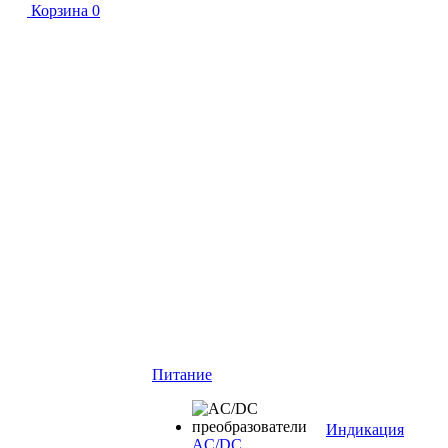
Корзина
0
Питание
Индикация
AC/DC