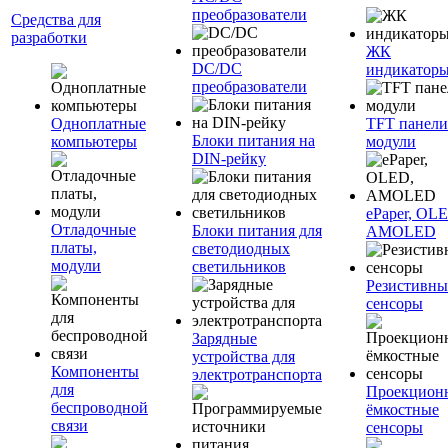
преобразователи
Средства для
разработки
ЖК
DC/DC
индикатор
преобразователи
Одноплатные
TFT панели
Блоки питания на
компьютеры
модули
DIN-рейку
ePaper, OL
Отладочные
Блоки питания для
AMOLED
платы,
светодиодных
модули
светильников
Резистивны
сенсоры
Зарядные
устройства для
Компоненты
электротранспорта
для
Проекцион
беспроводной
ёмкостные
связи
сенсоры