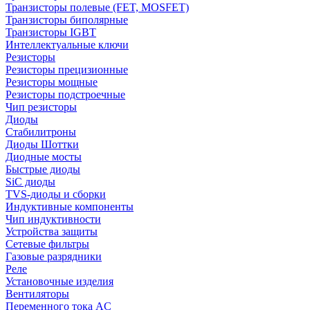
Транзисторы полевые (FET, MOSFET)
Транзисторы биполярные
Транзисторы IGBT
Интеллектуальные ключи
Резисторы
Резисторы прецизионные
Резисторы мощные
Резисторы подстроечные
Чип резисторы
Диоды
Стабилитроны
Диоды Шоттки
Диодные мосты
Быстрые диоды
SiC диоды
TVS-диоды и сборки
Индуктивные компоненты
Чип индуктивности
Устройства защиты
Сетевые фильтры
Газовые разрядники
Реле
Установочные изделия
Вентиляторы
Переменного тока AC