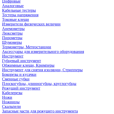
Цифровые
Аналоговые
Кабельные тестеры
Тестеры напряжения
Токовые клещи
Измерители физических величин
Анемометры
Люксметры
Пирометры
Шумомеры
Термометры, Метеостанции
Аксессуары для измерительного оборудования
Инструмент
Губцевый инструмент
Обжимные клещи, Кримперы
Инструмент для снятия изоляции, Стрипперы
Бокорезы и кусачки
Сменные губки
Плоскогубцы, длинногубцы, круглогубцы
Режущий инструмент
Кабелерезы
Ножи
Ножницы
Скальпели
Запасные части для режущего инструмента