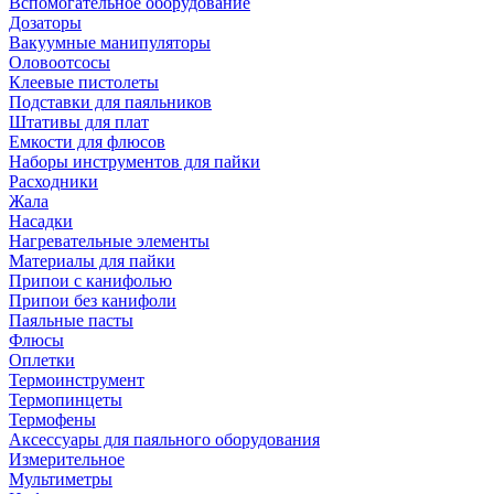
Вспомогательное оборудование
Дозаторы
Вакуумные манипуляторы
Оловоотсосы
Клеевые пистолеты
Подставки для паяльников
Штативы для плат
Емкости для флюсов
Наборы инструментов для пайки
Расходники
Жала
Насадки
Нагревательные элементы
Материалы для пайки
Припои с канифолью
Припои без канифоли
Паяльные пасты
Флюсы
Оплетки
Термоинструмент
Термопинцеты
Термофены
Аксессуары для паяльного оборудования
Измерительное
Мультиметры