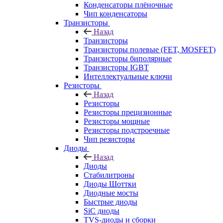
Конденсаторы плёночные
Чип конденсаторы
Транзисторы
Назад
Транзисторы
Транзисторы полевые (FET, MOSFET)
Транзисторы биполярные
Транзисторы IGBT
Интеллектуальные ключи
Резисторы
Назад
Резисторы
Резисторы прецизионные
Резисторы мощные
Резисторы подстроечные
Чип резисторы
Диоды
Назад
Диоды
Стабилитроны
Диоды Шоттки
Диодные мосты
Быстрые диоды
SiC диоды
TVS-диоды и сборки