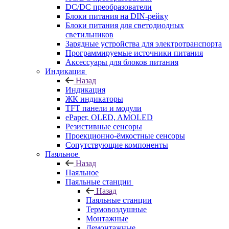
DC/DC преобразователи
Блоки питания на DIN-рейку
Блоки питания для светодиодных
светильников
Зарядные устройства для электротранспорта
Программируемые источники питания
Аксессуары для блоков питания
Индикация
Назад
Индикация
ЖК индикаторы
TFT панели и модули
ePaper, OLED, AMOLED
Резистивные сенсоры
Проекционно-ёмкостные сенсоры
Сопутствующие компоненты
Паяльное
Назад
Паяльное
Паяльные станции
Назад
Паяльные станции
Термовоздушные
Монтажные
Демонтажные