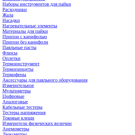
Наборы инструментов для пайки
Расходники
Жала
Насадки
Нагревательные элементы
Материалы для пайки
Припои с канифолью
Припои без канифоли
Паяльные пасты
Флюсы
Оплетки
Термоинструмент
Термопинцеты
Термофены
Аксессуары для паяльного оборудования
Измерительное
Мультиметры
Цифровые
Аналоговые
Кабельные тестеры
Тестеры напряжения
Токовые клещи
Измерители физических величин
Анемометры
Люксметры