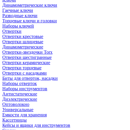
Динамометрические ключи
Гаечные ключи
Разводные ключи
Торцевые ключи и головки
Наборы ключей
Отвертки
Отвертки крестовые
Отвертки шлицевые
Динамометрические
Отвертки-звездочки Torx
Отвертки шестигранные
Отвертки керамические
Отвертки торцевые
Отвертки с насадками
Биты для отверток, насадки
Наборы отверток
Наборы инструментов
Антистатические
Диэлектрические
Оптоволокно
Универсальные
Емкости для хранения
Кассетницы
Кейсы и ящики для инструментов