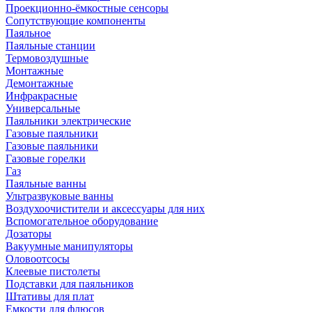
Проекционно-ёмкостные сенсоры
Сопутствующие компоненты
Паяльное
Паяльные станции
Термовоздушные
Монтажные
Демонтажные
Инфракрасные
Универсальные
Паяльники электрические
Газовые паяльники
Газовые паяльники
Газовые горелки
Газ
Паяльные ванны
Ультразвуковые ванны
Воздухоочистители и аксессуары для них
Вспомогательное оборудование
Дозаторы
Вакуумные манипуляторы
Оловоотсосы
Клеевые пистолеты
Подставки для паяльников
Штативы для плат
Емкости для флюсов