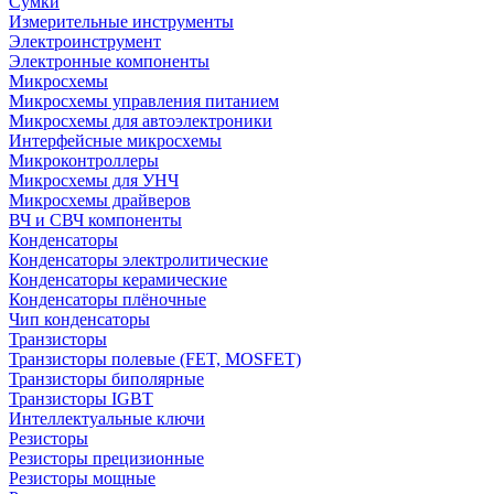
Сумки
Измерительные инструменты
Электроинструмент
Электронные компоненты
Микросхемы
Микросхемы управления питанием
Микросхемы для автоэлектроники
Интерфейсные микросхемы
Микроконтроллеры
Микросхемы для УНЧ
Микросхемы драйверов
ВЧ и СВЧ компоненты
Конденсаторы
Конденсаторы электролитические
Конденсаторы керамические
Конденсаторы плёночные
Чип конденсаторы
Транзисторы
Транзисторы полевые (FET, MOSFET)
Транзисторы биполярные
Транзисторы IGBT
Интеллектуальные ключи
Резисторы
Резисторы прецизионные
Резисторы мощные