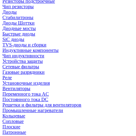
Резисторы подстроечные
Чип резисторы
Диоды
Стабилитроны
Диоды Шоттки
Диодные мосты
Быстрые диоды
SiC диоды
TVS-диоды и сборки
Индуктивные компоненты
Чип индуктивности
Устройства защиты
Сетевые фильтры
Газовые разрядники
Реле
Установочные изделия
Вентиляторы
Переменного тока AC
Постоянного тока DC
Решетки и фильтры для вентиляторов
Промышленные нагреватели
Кольцевые
Сопловые
Плоские
Патронные