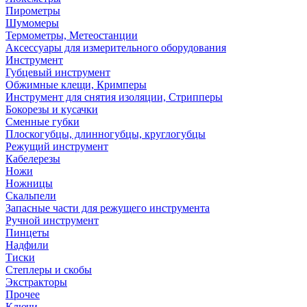
Пирометры
Шумомеры
Термометры, Метеостанции
Аксессуары для измерительного оборудования
Инструмент
Губцевый инструмент
Обжимные клещи, Кримперы
Инструмент для снятия изоляции, Стрипперы
Бокорезы и кусачки
Сменные губки
Плоскогубцы, длинногубцы, круглогубцы
Режущий инструмент
Кабелерезы
Ножи
Ножницы
Скальпели
Запасные части для режущего инструмента
Ручной инструмент
Пинцеты
Надфили
Тиски
Степлеры и скобы
Экстракторы
Прочее
Ключи