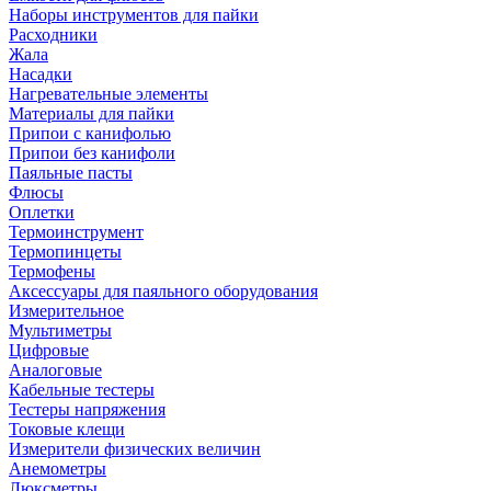
Наборы инструментов для пайки
Расходники
Жала
Насадки
Нагревательные элементы
Материалы для пайки
Припои с канифолью
Припои без канифоли
Паяльные пасты
Флюсы
Оплетки
Термоинструмент
Термопинцеты
Термофены
Аксессуары для паяльного оборудования
Измерительное
Мультиметры
Цифровые
Аналоговые
Кабельные тестеры
Тестеры напряжения
Токовые клещи
Измерители физических величин
Анемометры
Люксметры