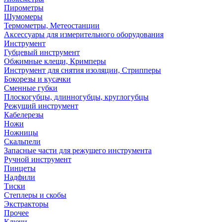
Пирометры
Шумомеры
Термометры, Метеостанции
Аксессуары для измерительного оборудования
Инструмент
Губцевый инструмент
Обжимные клещи, Кримперы
Инструмент для снятия изоляции, Стрипперы
Бокорезы и кусачки
Сменные губки
Плоскогубцы, длинногубцы, круглогубцы
Режущий инструмент
Кабелерезы
Ножи
Ножницы
Скальпели
Запасные части для режущего инструмента
Ручной инструмент
Пинцеты
Надфили
Тиски
Степлеры и скобы
Экстракторы
Прочее
Ключи