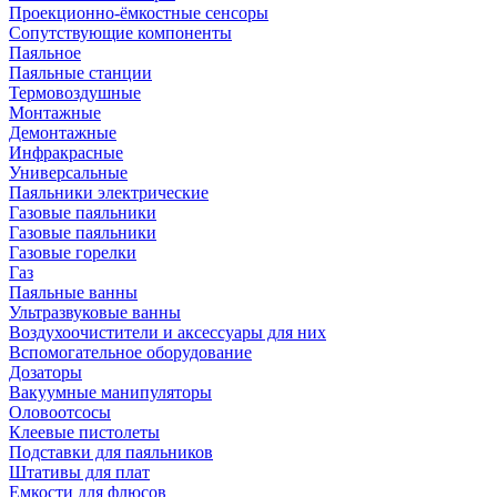
Проекционно-ёмкостные сенсоры
Сопутствующие компоненты
Паяльное
Паяльные станции
Термовоздушные
Монтажные
Демонтажные
Инфракрасные
Универсальные
Паяльники электрические
Газовые паяльники
Газовые паяльники
Газовые горелки
Газ
Паяльные ванны
Ультразвуковые ванны
Воздухоочистители и аксессуары для них
Вспомогательное оборудование
Дозаторы
Вакуумные манипуляторы
Оловоотсосы
Клеевые пистолеты
Подставки для паяльников
Штативы для плат
Емкости для флюсов