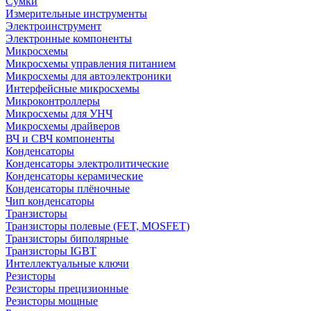
Сумки
Измерительные инструменты
Электроинструмент
Электронные компоненты
Микросхемы
Микросхемы управления питанием
Микросхемы для автоэлектроники
Интерфейсные микросхемы
Микроконтроллеры
Микросхемы для УНЧ
Микросхемы драйверов
ВЧ и СВЧ компоненты
Конденсаторы
Конденсаторы электролитические
Конденсаторы керамические
Конденсаторы плёночные
Чип конденсаторы
Транзисторы
Транзисторы полевые (FET, MOSFET)
Транзисторы биполярные
Транзисторы IGBT
Интеллектуальные ключи
Резисторы
Резисторы прецизионные
Резисторы мощные