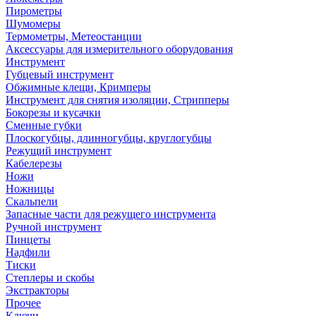
Пирометры
Шумомеры
Термометры, Метеостанции
Аксессуары для измерительного оборудования
Инструмент
Губцевый инструмент
Обжимные клещи, Кримперы
Инструмент для снятия изоляции, Стрипперы
Бокорезы и кусачки
Сменные губки
Плоскогубцы, длинногубцы, круглогубцы
Режущий инструмент
Кабелерезы
Ножи
Ножницы
Скальпели
Запасные части для режущего инструмента
Ручной инструмент
Пинцеты
Надфили
Тиски
Степлеры и скобы
Экстракторы
Прочее
Ключи