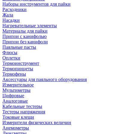
Наборы инструментов для пайки
Расходники
Жала
Насадки
Нагревательные элементы
Материалы для пайки
Припои с канифолью
Припои без канифоли
Паяльные пасты
Флюсы
Оплетки
Термоинструмент
Термопинцеты
Термофены
Аксессуары для паяльного оборудования
Измерительное
Мультиметры
Цифровые
Аналоговые
Кабельные тестеры
Тестеры напряжения
Токовые клещи
Измерители физических величин
Анемометры
Люксметры