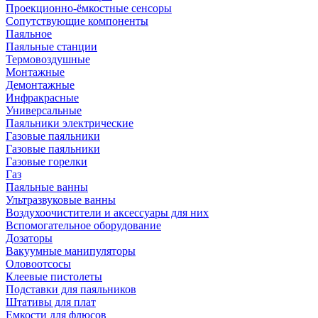
Проекционно-ёмкостные сенсоры
Сопутствующие компоненты
Паяльное
Паяльные станции
Термовоздушные
Монтажные
Демонтажные
Инфракрасные
Универсальные
Паяльники электрические
Газовые паяльники
Газовые паяльники
Газовые горелки
Газ
Паяльные ванны
Ультразвуковые ванны
Воздухоочистители и аксессуары для них
Вспомогательное оборудование
Дозаторы
Вакуумные манипуляторы
Оловоотсосы
Клеевые пистолеты
Подставки для паяльников
Штативы для плат
Емкости для флюсов