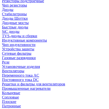
Резисторы подстроечные
Чип резисторы
Диоды
Стабилитроны
Диоды Шоттки
Диодные мосты
Быстрые диоды
SiC диоды
TVS-диоды и сборки
Индуктивные компоненты
Чип индуктивности
Устройства защиты
Сетевые фильтры
Газовые разрядники
Реле
Установочные изделия
Вентиляторы
Переменного тока AC
Постоянного тока DC
Решетки и фильтры для вентиляторов
Промышленные нагреватели
Кольцевые
Сопловые
Плоские
Патронные