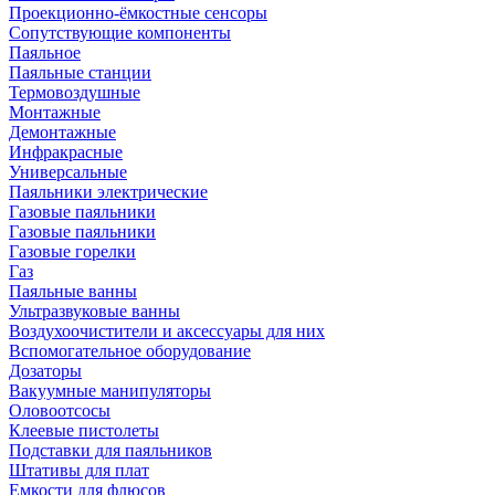
Проекционно-ёмкостные сенсоры
Сопутствующие компоненты
Паяльное
Паяльные станции
Термовоздушные
Монтажные
Демонтажные
Инфракрасные
Универсальные
Паяльники электрические
Газовые паяльники
Газовые паяльники
Газовые горелки
Газ
Паяльные ванны
Ультразвуковые ванны
Воздухоочистители и аксессуары для них
Вспомогательное оборудование
Дозаторы
Вакуумные манипуляторы
Оловоотсосы
Клеевые пистолеты
Подставки для паяльников
Штативы для плат
Емкости для флюсов