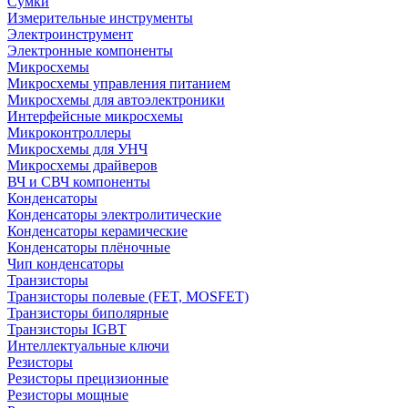
Сумки
Измерительные инструменты
Электроинструмент
Электронные компоненты
Микросхемы
Микросхемы управления питанием
Микросхемы для автоэлектроники
Интерфейсные микросхемы
Микроконтроллеры
Микросхемы для УНЧ
Микросхемы драйверов
ВЧ и СВЧ компоненты
Конденсаторы
Конденсаторы электролитические
Конденсаторы керамические
Конденсаторы плёночные
Чип конденсаторы
Транзисторы
Транзисторы полевые (FET, MOSFET)
Транзисторы биполярные
Транзисторы IGBT
Интеллектуальные ключи
Резисторы
Резисторы прецизионные
Резисторы мощные