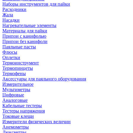
Наборы инструментов для пайки
Расходники
Жала
Насадки
Нагревательные элементы
Материалы для пайки
Припои с канифолью
Припои без канифоли
Паяльные пасты
Флюсы
Оплетки
Термоинструмент
Термопинцеты
Термофены
Аксессуары для паяльного оборудования
Измерительное
Мультиметры
Цифровые
Аналоговые
Кабельные тестеры
Тестеры напряжения
Токовые клещи
Измерители физических величин
Анемометры
Люксметры