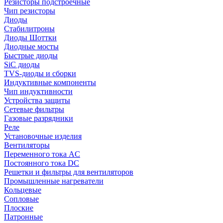
Резисторы подстроечные
Чип резисторы
Диоды
Стабилитроны
Диоды Шоттки
Диодные мосты
Быстрые диоды
SiC диоды
TVS-диоды и сборки
Индуктивные компоненты
Чип индуктивности
Устройства защиты
Сетевые фильтры
Газовые разрядники
Реле
Установочные изделия
Вентиляторы
Переменного тока AC
Постоянного тока DC
Решетки и фильтры для вентиляторов
Промышленные нагреватели
Кольцевые
Сопловые
Плоские
Патронные