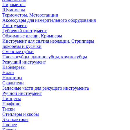
Пирометры
Шумомеры
Термометры, Метеостанции
Аксессуары для измерительного оборудования
Инструмент
Губцевый инструмент
Обжимные клещи, Кримперы
Инструмент для снятия изоляции, Стрипперы
Бокорезы и кусачки
Сменные губки
Плоскогубцы, длинногубцы, круглогубцы
Режущий инструмент
Кабелерезы
Ножи
Ножницы
Скальпели
Запасные части для режущего инструмента
Ручной инструмент
Пинцеты
Надфили
Тиски
Степлеры и скобы
Экстракторы
Прочее
Ключи