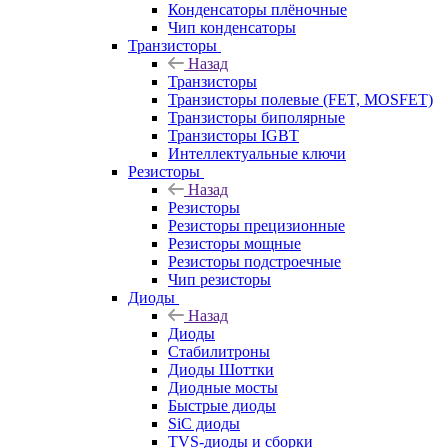
Конденсаторы плёночные
Чип конденсаторы
Транзисторы
Назад
Транзисторы
Транзисторы полевые (FET, MOSFET)
Транзисторы биполярные
Транзисторы IGBT
Интеллектуальные ключи
Резисторы
Назад
Резисторы
Резисторы прецизионные
Резисторы мощные
Резисторы подстроечные
Чип резисторы
Диоды
Назад
Диоды
Стабилитроны
Диоды Шоттки
Диодные мосты
Быстрые диоды
SiC диоды
TVS-диоды и сборки