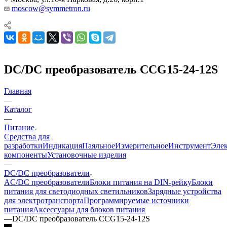
moscow@symmetron.ru
DC/DC преобразователь CCG15-24-12S
Главная
—
Каталог
—
Питание
Средства для
разработки
Индикация
Паяльное
Измерительное
Инструмент
Эле
компоненты
Установочные изделия
—
DC/DC преобразователи
AC/DC преобразователи
Блоки питания на DIN-рейку
Блоки
питания для светодиодных светильников
Зарядные устройства
для электротранспорта
Программируемые источники
питания
Аксессуары для блоков питания
—
DC/DC преобразователь CCG15-24-12S