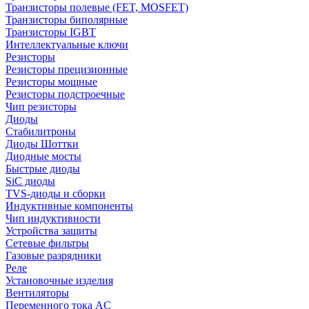
Транзисторы полевые (FET, MOSFET)
Транзисторы биполярные
Транзисторы IGBT
Интеллектуальные ключи
Резисторы
Резисторы прецизионные
Резисторы мощные
Резисторы подстроечные
Чип резисторы
Диоды
Стабилитроны
Диоды Шоттки
Диодные мосты
Быстрые диоды
SiC диоды
TVS-диоды и сборки
Индуктивные компоненты
Чип индуктивности
Устройства защиты
Сетевые фильтры
Газовые разрядники
Реле
Установочные изделия
Вентиляторы
Переменного тока AC