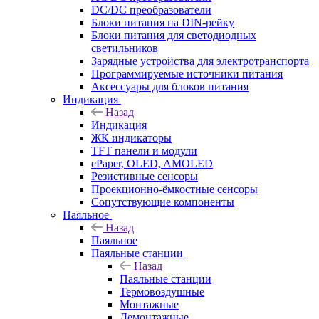
DC/DC преобразователи
Блоки питания на DIN-рейку
Блоки питания для светодиодных
светильников
Зарядные устройства для электротранспорта
Программируемые источники питания
Аксессуары для блоков питания
Индикация
Назад
Индикация
ЖК индикаторы
TFT панели и модули
ePaper, OLED, AMOLED
Резистивные сенсоры
Проекционно-ёмкостные сенсоры
Сопутствующие компоненты
Паяльное
Назад
Паяльное
Паяльные станции
Назад
Паяльные станции
Термовоздушные
Монтажные
Демонтажные