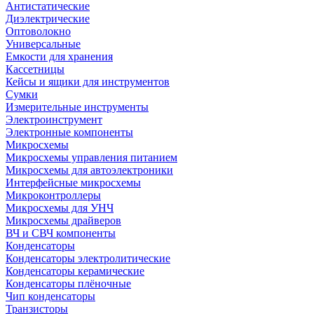
Антистатические
Диэлектрические
Оптоволокно
Универсальные
Емкости для хранения
Кассетницы
Кейсы и ящики для инструментов
Сумки
Измерительные инструменты
Электроинструмент
Электронные компоненты
Микросхемы
Микросхемы управления питанием
Микросхемы для автоэлектроники
Интерфейсные микросхемы
Микроконтроллеры
Микросхемы для УНЧ
Микросхемы драйверов
ВЧ и СВЧ компоненты
Конденсаторы
Конденсаторы электролитические
Конденсаторы керамические
Конденсаторы плёночные
Чип конденсаторы
Транзисторы