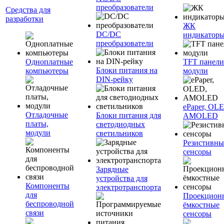
преобразователи
Средства для
разработки
ЖК
DC/DC
индикатор
преобразователи
Одноплатные
TFT панели
Блоки питания на
компьютеры
модули
DIN-рейку
ePaper, OL
Отладочные
Блоки питания для
AMOLED
платы,
светодиодных
модули
светильников
Резистивны
сенсоры
Зарядные
устройства для
Компоненты
электротранспорта
для
Проекцион
беспроводной
ёмкостные
связи
сенсоры