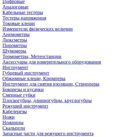
Цифровые
Аналоговые
Кабельные тестеры
Тестеры напряжения
Токовые клещи
Измерители физических величин
Анемометры
Люксметры
Пирометры
Шумомеры
Термометры, Метеостанции
Аксессуары для измерительного оборудования
Инструмент
Губцевый инструмент
Обжимные клещи, Кримперы
Инструмент для снятия изоляции, Стрипперы
Бокорезы и кусачки
Сменные губки
Плоскогубцы, длинногубцы, круглогубцы
Режущий инструмент
Кабелерезы
Ножи
Ножницы
Скальпели
Запасные части для режущего инструмента