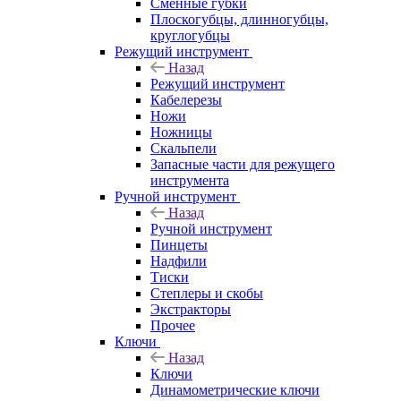
Сменные губки
Плоскогубцы, длинногубцы,
круглогубцы
Режущий инструмент
Назад
Режущий инструмент
Кабелерезы
Ножи
Ножницы
Скальпели
Запасные части для режущего
инструмента
Ручной инструмент
Назад
Ручной инструмент
Пинцеты
Надфили
Тиски
Степлеры и скобы
Экстракторы
Прочее
Ключи
Назад
Ключи
Динамометрические ключи