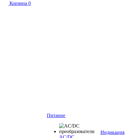
Корзина
0
Питание
Индикация
AC/DC