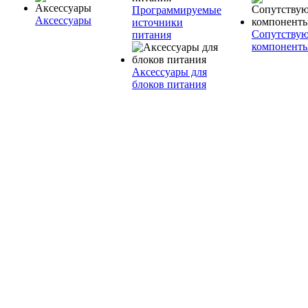
Программируемые
Аксессуары
источники
Сопутству
питания
компонент
Аксессуары для
блоков питания