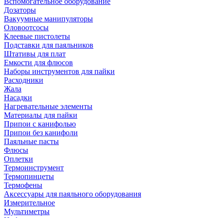
Вспомогательное оборудование
Дозаторы
Вакуумные манипуляторы
Оловоотсосы
Клеевые пистолеты
Подставки для паяльников
Штативы для плат
Емкости для флюсов
Наборы инструментов для пайки
Расходники
Жала
Насадки
Нагревательные элементы
Материалы для пайки
Припои с канифолью
Припои без канифоли
Паяльные пасты
Флюсы
Оплетки
Термоинструмент
Термопинцеты
Термофены
Аксессуары для паяльного оборудования
Измерительное
Мультиметры