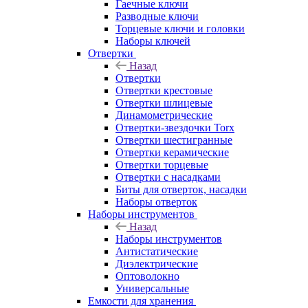
Гаечные ключи
Разводные ключи
Торцевые ключи и головки
Наборы ключей
Отвертки
Назад
Отвертки
Отвертки крестовые
Отвертки шлицевые
Динамометрические
Отвертки-звездочки Torx
Отвертки шестигранные
Отвертки керамические
Отвертки торцевые
Отвертки с насадками
Биты для отверток, насадки
Наборы отверток
Наборы инструментов
Назад
Наборы инструментов
Антистатические
Диэлектрические
Оптоволокно
Универсальные
Емкости для хранения