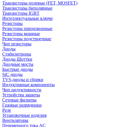
Транзисторы полевые (FET, MOSFET)
Транзисторы биполярные
Транзисторы IGBT
Интеллектуальные ключи
Резисторы
Резисторы прецизионные
Резисторы мощные
Резисторы подстроечные
Чип резисторы
Диоды
Стабилитроны
Диоды Шоттки
Диодные мосты
Быстрые диоды
SiC диоды
TVS-диоды и сборки
Индуктивные компоненты
Чип индуктивности
Устройства защиты
Сетевые фильтры
Газовые разрядники
Реле
Установочные изделия
Вентиляторы
Переменного тока AC