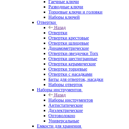
Гаечные ключи
Разводные ключи
Торцевые ключи и головки
Наборы ключей
Отвертки
Назад
Отвертки
Отвертки крестовые
Отвертки шлицевые
Динамометрические
Отвертки-звездочки Torx
Отвертки шестигранные
Отвертки керамические
Отвертки торцевые
Отвертки с насадками
Биты для отверток, насадки
Наборы отверток
Наборы инструментов
Назад
Наборы инструментов
Антистатические
Диэлектрические
Оптоволокно
Универсальные
Емкости для хранения