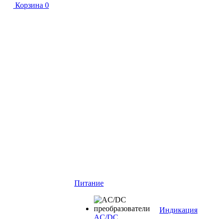
Корзина
0
Питание
Индикация
AC/DC