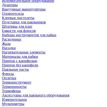
Вспомогательное оборудование
Дозаторы
Вакуумные манипуляторы
Оловоотсосы
Клеевые пистолеты
Подставки для паяльников
Штативы для плат
Емкости для флюсов
Наборы инструментов для пайки
Расходники
Жала
Насадки
Нагревательные элементы
Материалы для пайки
Припои с канифолью
Припои без канифоли
Паяльные пасты
Флюсы
Оплетки
Термоинструмент
Термопинцеты
Термофены
Аксессуары для паяльного оборудования
Измерительное
Мультиметры