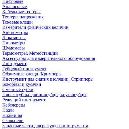
Цифровые
Аналоговые
Кабельные тестеры
Тестеры напряжения
Токовые клещи
Измерители физических величин
Анемометры
Люксметры
Пирометры
Шумомеры
Термометры, Метеостанции
Аксессуары для измерительного оборудования
Инструмент
Губцевый инструмент
Обжимные клещи, Кримперы
Инструмент для снятия изоляции, Стрипперы
Бокорезы и кусачки
Сменные губки
Плоскогубцы, длинногубцы, круглогубцы
Режущий инструмент
Кабелерезы
Ножи
Ножницы
Скальпели
Запасные части для режущего инструмента