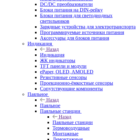
DC/DC преобразователи
Блоки питания на DIN-рейку
Блоки питания для светодиодных
светильников
Зарядные устройства для электротранспорта
Программируемые источники питания
Аксессуары для блоков питания
Индикация
Назад
Индикация
ЖК индикаторы
TFT панели и модули
ePaper, OLED, AMOLED
Резистивные сенсоры
Проекционно-ёмкостные сенсоры
Сопутствующие компоненты
Паяльное
Назад
Паяльное
Паяльные станции
Назад
Паяльные станции
Термовоздушные
Монтажные
Демонтажные