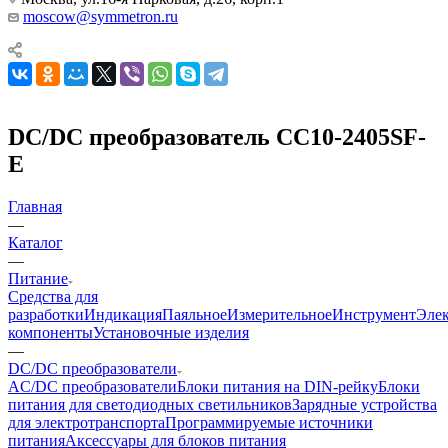
moscow@symmetron.ru
DC/DC преобразователь CC10-2405SF-
E
Главная
—
Каталог
—
Питание
Средства для
разработки
Индикация
Паяльное
Измерительное
Инструмент
Эле
компоненты
Установочные изделия
—
DC/DC преобразователи
AC/DC преобразователи
Блоки питания на DIN-рейку
Блоки
питания для светодиодных светильников
Зарядные устройства
для электротранспорта
Программируемые источники
питания
Аксессуары для блоков питания