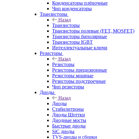
Конденсаторы плёночные
Чип конденсаторы
Транзисторы
Назад
Транзисторы
Транзисторы полевые (FET, MOSFET)
Транзисторы биполярные
Транзисторы IGBT
Интеллектуальные ключи
Резисторы
Назад
Резисторы
Резисторы прецизионные
Резисторы мощные
Резисторы подстроечные
Чип резисторы
Диоды
Назад
Диоды
Стабилитроны
Диоды Шоттки
Диодные мосты
Быстрые диоды
SiC диоды
TVS-диоды и сборки