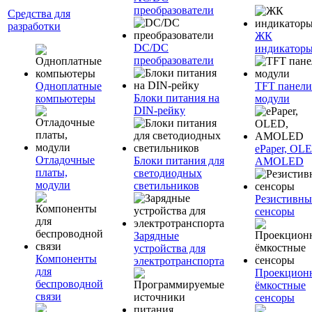
преобразователи
Средства для
разработки
ЖК
DC/DC
индикатор
преобразователи
Одноплатные
TFT панели
Блоки питания на
компьютеры
модули
DIN-рейку
ePaper, OL
Отладочные
Блоки питания для
AMOLED
платы,
светодиодных
модули
светильников
Резистивны
сенсоры
Зарядные
устройства для
Компоненты
электротранспорта
для
Проекцион
беспроводной
ёмкостные
связи
сенсоры