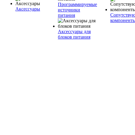
Программируемые
Аксессуары
источники
Сопутству
питания
компонент
Аксессуары для
блоков питания