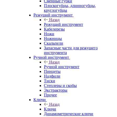
Сменные губки
Плоскогубцы, длинногубцы,
круглогубцы
Режущий инструмент
Назад
Режущий инструмент
Кабелерезы
Ножи
Ножницы
Скальпели
Запасные части для режущего
инструмента
Ручной инструмент
Назад
Ручной инструмент
Пинцеты
Надфили
Тиски
Степлеры и скобы
Экстракторы
Прочее
Ключи
Назад
Ключи
Динамометрические ключи