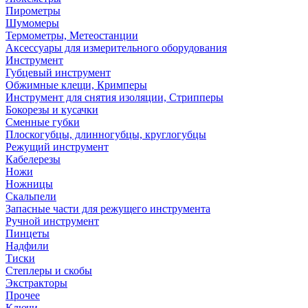
Пирометры
Шумомеры
Термометры, Метеостанции
Аксессуары для измерительного оборудования
Инструмент
Губцевый инструмент
Обжимные клещи, Кримперы
Инструмент для снятия изоляции, Стрипперы
Бокорезы и кусачки
Сменные губки
Плоскогубцы, длинногубцы, круглогубцы
Режущий инструмент
Кабелерезы
Ножи
Ножницы
Скальпели
Запасные части для режущего инструмента
Ручной инструмент
Пинцеты
Надфили
Тиски
Степлеры и скобы
Экстракторы
Прочее
Ключи