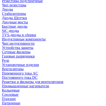
Резисторы подстроечные
Чип резисторы
Диоды
Стабилитроны
Диоды Шоттки
Диодные мосты
Быстрые диоды
SiC диоды
TVS-диоды и сборки
Индуктивные компоненты
Чип индуктивности
Устройства защиты
Сетевые фильтры
Газовые разрядники
Реле
Установочные изделия
Вентиляторы
Переменного тока AC
Постоянного тока DC
Решетки и фильтры для вентиляторов
Промышленные нагреватели
Кольцевые
Сопловые
Плоские
Патронные