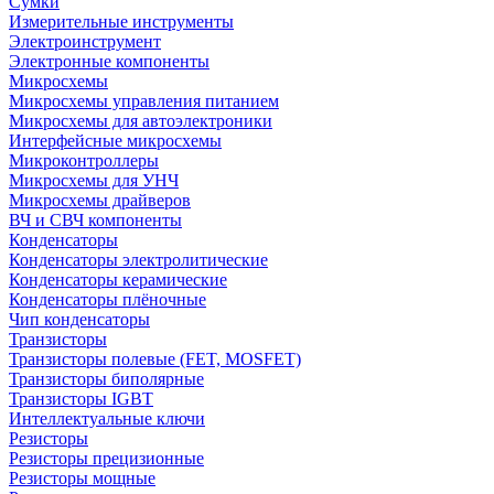
Сумки
Измерительные инструменты
Электроинструмент
Электронные компоненты
Микросхемы
Микросхемы управления питанием
Микросхемы для автоэлектроники
Интерфейсные микросхемы
Микроконтроллеры
Микросхемы для УНЧ
Микросхемы драйверов
ВЧ и СВЧ компоненты
Конденсаторы
Конденсаторы электролитические
Конденсаторы керамические
Конденсаторы плёночные
Чип конденсаторы
Транзисторы
Транзисторы полевые (FET, MOSFET)
Транзисторы биполярные
Транзисторы IGBT
Интеллектуальные ключи
Резисторы
Резисторы прецизионные
Резисторы мощные