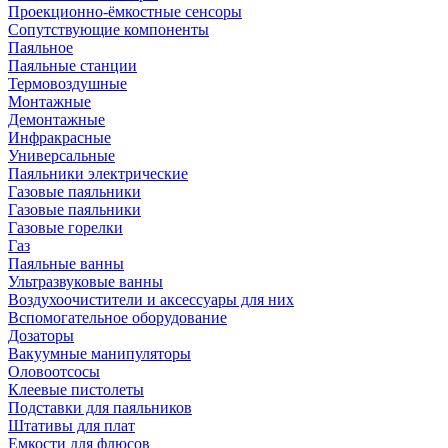
Проекционно-ёмкостные сенсоры
Сопутствующие компоненты
Паяльное
Паяльные станции
Термовоздушные
Монтажные
Демонтажные
Инфракрасные
Универсальные
Паяльники электрические
Газовые паяльники
Газовые паяльники
Газовые горелки
Газ
Паяльные ванны
Ультразвуковые ванны
Воздухоочистители и аксессуары для них
Вспомогательное оборудование
Дозаторы
Вакуумные манипуляторы
Оловоотсосы
Клеевые пистолеты
Подставки для паяльников
Штативы для плат
Емкости для флюсов