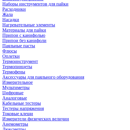
Наборы инструментов для пайки
Расходники
Жала
Насадки
Нагревательные элементы
Материалы для пайки
Припои с канифолью
Припои без канифоли
Паяльные пасты
Флюсы
Оплетки
Термоинструмент
Термопинцеты
Термофены
Аксессуары для паяльного оборудования
Измерительное
Мультиметры
Цифровые
Аналоговые
Кабельные тестеры
Тестеры напряжения
Токовые клещи
Измерители физических величин
Анемометры
Люксметры