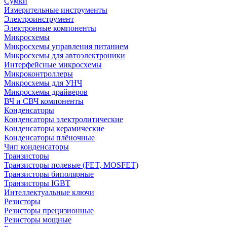
Сумки
Измерительные инструменты
Электроинструмент
Электронные компоненты
Микросхемы
Микросхемы управления питанием
Микросхемы для автоэлектроники
Интерфейсные микросхемы
Микроконтроллеры
Микросхемы для УНЧ
Микросхемы драйверов
ВЧ и СВЧ компоненты
Конденсаторы
Конденсаторы электролитические
Конденсаторы керамические
Конденсаторы плёночные
Чип конденсаторы
Транзисторы
Транзисторы полевые (FET, MOSFET)
Транзисторы биполярные
Транзисторы IGBT
Интеллектуальные ключи
Резисторы
Резисторы прецизионные
Резисторы мощные