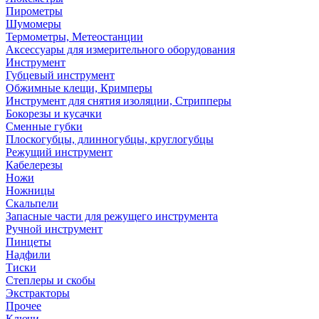
Пирометры
Шумомеры
Термометры, Метеостанции
Аксессуары для измерительного оборудования
Инструмент
Губцевый инструмент
Обжимные клещи, Кримперы
Инструмент для снятия изоляции, Стрипперы
Бокорезы и кусачки
Сменные губки
Плоскогубцы, длинногубцы, круглогубцы
Режущий инструмент
Кабелерезы
Ножи
Ножницы
Скальпели
Запасные части для режущего инструмента
Ручной инструмент
Пинцеты
Надфили
Тиски
Степлеры и скобы
Экстракторы
Прочее
Ключи