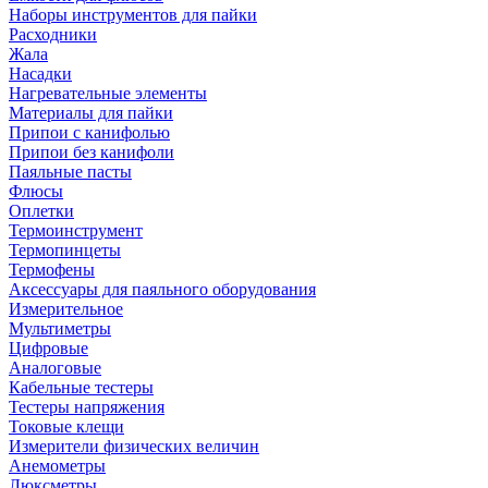
Наборы инструментов для пайки
Расходники
Жала
Насадки
Нагревательные элементы
Материалы для пайки
Припои с канифолью
Припои без канифоли
Паяльные пасты
Флюсы
Оплетки
Термоинструмент
Термопинцеты
Термофены
Аксессуары для паяльного оборудования
Измерительное
Мультиметры
Цифровые
Аналоговые
Кабельные тестеры
Тестеры напряжения
Токовые клещи
Измерители физических величин
Анемометры
Люксметры