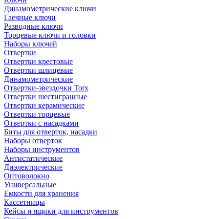
Динамометрические ключи
Гаечные ключи
Разводные ключи
Торцевые ключи и головки
Наборы ключей
Отвертки
Отвертки крестовые
Отвертки шлицевые
Динамометрические
Отвертки-звездочки Torx
Отвертки шестигранные
Отвертки керамические
Отвертки торцевые
Отвертки с насадками
Биты для отверток, насадки
Наборы отверток
Наборы инструментов
Антистатические
Диэлектрические
Оптоволокно
Универсальные
Емкости для хранения
Кассетницы
Кейсы и ящики для инструментов