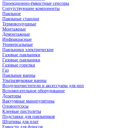
Проекционно-ёмкостные сенсоры
Сопутствующие компоненты
Паяльное
Паяльные станции
Термовоздушные
Монтажные
Демонтажные
Инфракрасные
Универсальные
Паяльники электрические
Газовые паяльники
Газовые паяльники
Газовые горелки
Газ
Паяльные ванны
Ультразвуковые ванны
Воздухоочистители и аксессуары для них
Вспомогательное оборудование
Дозаторы
Вакуумные манипуляторы
Оловоотсосы
Клеевые пистолеты
Подставки для паяльников
Штативы для плат
Емкости для флюсов