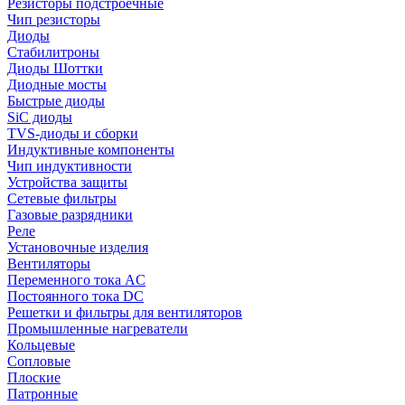
Резисторы подстроечные
Чип резисторы
Диоды
Стабилитроны
Диоды Шоттки
Диодные мосты
Быстрые диоды
SiC диоды
TVS-диоды и сборки
Индуктивные компоненты
Чип индуктивности
Устройства защиты
Сетевые фильтры
Газовые разрядники
Реле
Установочные изделия
Вентиляторы
Переменного тока AC
Постоянного тока DC
Решетки и фильтры для вентиляторов
Промышленные нагреватели
Кольцевые
Сопловые
Плоские
Патронные