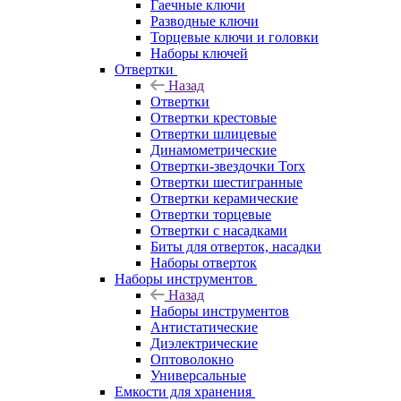
Гаечные ключи
Разводные ключи
Торцевые ключи и головки
Наборы ключей
Отвертки
Назад
Отвертки
Отвертки крестовые
Отвертки шлицевые
Динамометрические
Отвертки-звездочки Torx
Отвертки шестигранные
Отвертки керамические
Отвертки торцевые
Отвертки с насадками
Биты для отверток, насадки
Наборы отверток
Наборы инструментов
Назад
Наборы инструментов
Антистатические
Диэлектрические
Оптоволокно
Универсальные
Емкости для хранения