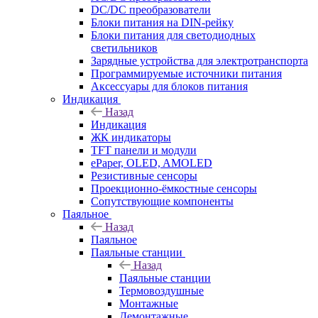
DC/DC преобразователи
Блоки питания на DIN-рейку
Блоки питания для светодиодных
светильников
Зарядные устройства для электротранспорта
Программируемые источники питания
Аксессуары для блоков питания
Индикация
Назад
Индикация
ЖК индикаторы
TFT панели и модули
ePaper, OLED, AMOLED
Резистивные сенсоры
Проекционно-ёмкостные сенсоры
Сопутствующие компоненты
Паяльное
Назад
Паяльное
Паяльные станции
Назад
Паяльные станции
Термовоздушные
Монтажные
Демонтажные