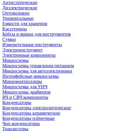
Антистатические
Диэлектрические
Оптоволокно
Универсальные
Емкости для хранения
Кассетницы
Кейсы и ящики для инструментов
Сумки
Измерительные инструменты
Электроинструмент
Электронные компоненты
Микросхемы
Микросхемы управления питанием
Микросхемы для автоэлектроники
Интерфейсные микросхемы
Микроконтроллеры
Микросхемы для УНЧ
Микросхемы драйверов
ВЧ и СВЧ компоненты
Конденсаторы
Конденсаторы электролитические
Конденсаторы керамические
Конденсаторы плёночные
Чип конденсаторы
Транзисторы