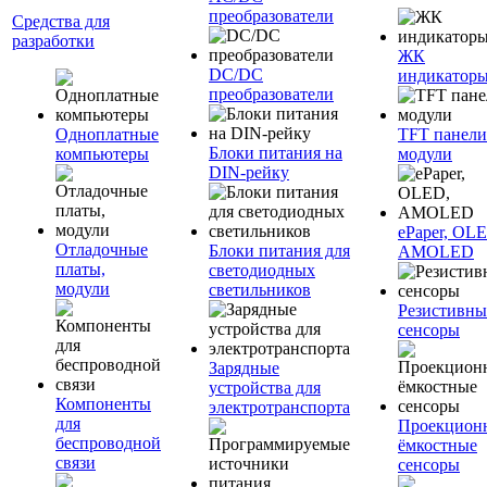
преобразователи
Средства для
разработки
ЖК
DC/DC
индикатор
преобразователи
Одноплатные
TFT панели
Блоки питания на
компьютеры
модули
DIN-рейку
ePaper, OL
Отладочные
Блоки питания для
AMOLED
платы,
светодиодных
модули
светильников
Резистивны
сенсоры
Зарядные
устройства для
Компоненты
электротранспорта
для
Проекцион
беспроводной
ёмкостные
связи
сенсоры