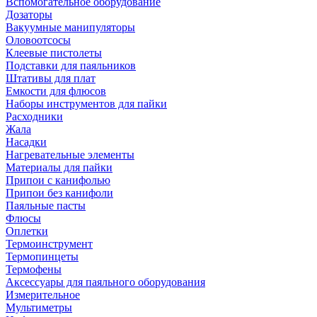
Вспомогательное оборудование
Дозаторы
Вакуумные манипуляторы
Оловоотсосы
Клеевые пистолеты
Подставки для паяльников
Штативы для плат
Емкости для флюсов
Наборы инструментов для пайки
Расходники
Жала
Насадки
Нагревательные элементы
Материалы для пайки
Припои с канифолью
Припои без канифоли
Паяльные пасты
Флюсы
Оплетки
Термоинструмент
Термопинцеты
Термофены
Аксессуары для паяльного оборудования
Измерительное
Мультиметры