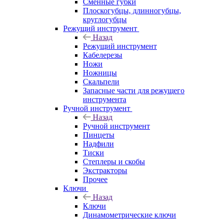
Сменные губки
Плоскогубцы, длинногубцы,
круглогубцы
Режущий инструмент
Назад
Режущий инструмент
Кабелерезы
Ножи
Ножницы
Скальпели
Запасные части для режущего
инструмента
Ручной инструмент
Назад
Ручной инструмент
Пинцеты
Надфили
Тиски
Степлеры и скобы
Экстракторы
Прочее
Ключи
Назад
Ключи
Динамометрические ключи