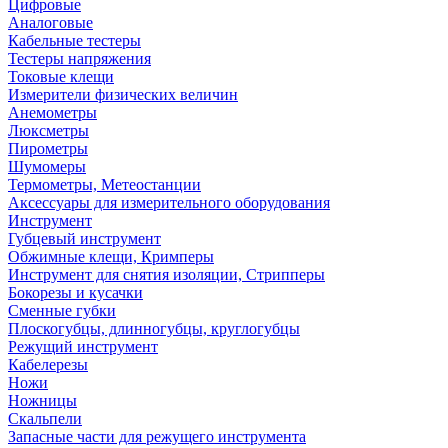
Цифровые
Аналоговые
Кабельные тестеры
Тестеры напряжения
Токовые клещи
Измерители физических величин
Анемометры
Люксметры
Пирометры
Шумомеры
Термометры, Метеостанции
Аксессуары для измерительного оборудования
Инструмент
Губцевый инструмент
Обжимные клещи, Кримперы
Инструмент для снятия изоляции, Стрипперы
Бокорезы и кусачки
Сменные губки
Плоскогубцы, длинногубцы, круглогубцы
Режущий инструмент
Кабелерезы
Ножи
Ножницы
Скальпели
Запасные части для режущего инструмента