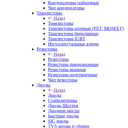
Конденсаторы плёночные
Чип конденсаторы
Транзисторы
Назад
Транзисторы
Транзисторы полевые (FET, MOSFET)
Транзисторы биполярные
Транзисторы IGBT
Интеллектуальные ключи
Резисторы
Назад
Резисторы
Резисторы прецизионные
Резисторы мощные
Резисторы подстроечные
Чип резисторы
Диоды
Назад
Диоды
Стабилитроны
Диоды Шоттки
Диодные мосты
Быстрые диоды
SiC диоды
TVS-диоды и сборки