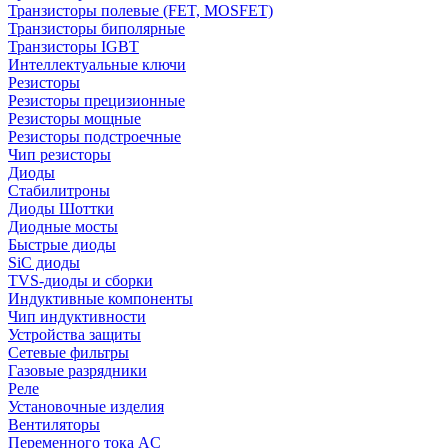
Транзисторы полевые (FET, MOSFET)
Транзисторы биполярные
Транзисторы IGBT
Интеллектуальные ключи
Резисторы
Резисторы прецизионные
Резисторы мощные
Резисторы подстроечные
Чип резисторы
Диоды
Стабилитроны
Диоды Шоттки
Диодные мосты
Быстрые диоды
SiC диоды
TVS-диоды и сборки
Индуктивные компоненты
Чип индуктивности
Устройства защиты
Сетевые фильтры
Газовые разрядники
Реле
Установочные изделия
Вентиляторы
Переменного тока AC