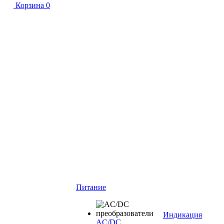
Корзина
0
Питание
Индикация
AC/DC