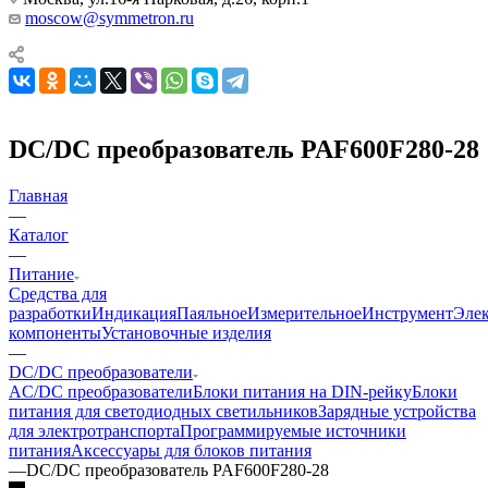
moscow@symmetron.ru
DC/DC преобразователь PAF600F280-28
Главная
—
Каталог
—
Питание
Средства для
разработки
Индикация
Паяльное
Измерительное
Инструмент
Эле
компоненты
Установочные изделия
—
DC/DC преобразователи
AC/DC преобразователи
Блоки питания на DIN-рейку
Блоки
питания для светодиодных светильников
Зарядные устройства
для электротранспорта
Программируемые источники
питания
Аксессуары для блоков питания
—
DC/DC преобразователь PAF600F280-28