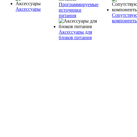
Программируемые
Аксессуары
источники
Сопутству
питания
компонент
Аксессуары для
блоков питания