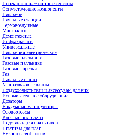
Проекционно-ёмкостные сенсоры
Сопутствующие компоненты
Паяльное
Паяльные станции
Термовоздушные
Монтажные
Демонтажные
Инфракрасные
Универсальные
Паяльники электрические
Газовые паяльники
Газовые паяльники
Газовые горелки
Газ
Паяльные ванны
Ультразвуковые ванны
Воздухоочистители и аксессуары для них
Вспомогательное оборудование
Дозаторы
Вакуумные манипуляторы
Оловоотсосы
Клеевые пистолеты
Подставки для паяльников
Штативы для плат
Емкости для флюсов