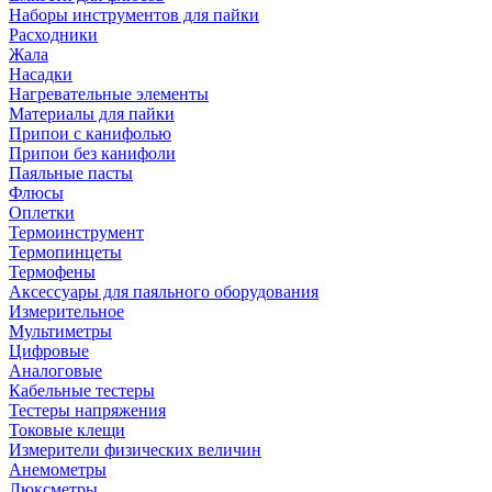
Наборы инструментов для пайки
Расходники
Жала
Насадки
Нагревательные элементы
Материалы для пайки
Припои с канифолью
Припои без канифоли
Паяльные пасты
Флюсы
Оплетки
Термоинструмент
Термопинцеты
Термофены
Аксессуары для паяльного оборудования
Измерительное
Мультиметры
Цифровые
Аналоговые
Кабельные тестеры
Тестеры напряжения
Токовые клещи
Измерители физических величин
Анемометры
Люксметры