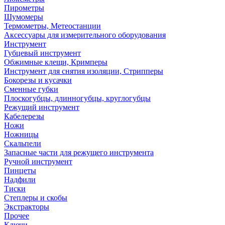
Пирометры
Шумомеры
Термометры, Метеостанции
Аксессуары для измерительного оборудования
Инструмент
Губцевый инструмент
Обжимные клещи, Кримперы
Инструмент для снятия изоляции, Стрипперы
Бокорезы и кусачки
Сменные губки
Плоскогубцы, длинногубцы, круглогубцы
Режущий инструмент
Кабелерезы
Ножи
Ножницы
Скальпели
Запасные части для режущего инструмента
Ручной инструмент
Пинцеты
Надфили
Тиски
Степлеры и скобы
Экстракторы
Прочее
Ключи