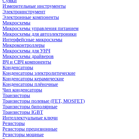
Сумки
Измерительные инструменты
Электроинструмент
Электронные компоненты
Микросхемы
Микросхемы управления питанием
Микросхемы для автоэлектроники
Интерфейсные микросхемы
Микроконтроллеры
Микросхемы для УНЧ
Микросхемы драйверов
ВЧ и СВЧ компоненты
Конденсаторы
Конденсаторы электролитические
Конденсаторы керамические
Конденсаторы плёночные
Чип конденсаторы
Транзисторы
Транзисторы полевые (FET, MOSFET)
Транзисторы биполярные
Транзисторы IGBT
Интеллектуальные ключи
Резисторы
Резисторы прецизионные
Резисторы мощные