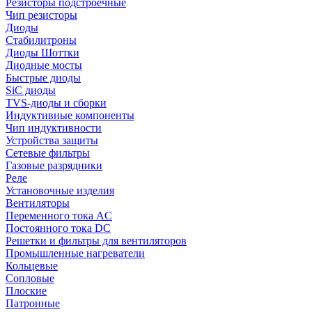
Резисторы подстроечные
Чип резисторы
Диоды
Стабилитроны
Диоды Шоттки
Диодные мосты
Быстрые диоды
SiC диоды
TVS-диоды и сборки
Индуктивные компоненты
Чип индуктивности
Устройства защиты
Сетевые фильтры
Газовые разрядники
Реле
Установочные изделия
Вентиляторы
Переменного тока AC
Постоянного тока DC
Решетки и фильтры для вентиляторов
Промышленные нагреватели
Кольцевые
Сопловые
Плоские
Патронные