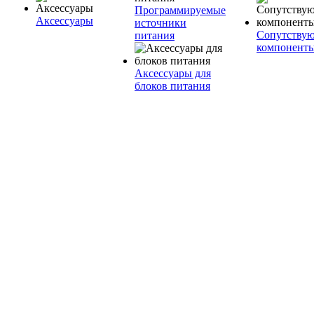
Программируемые
Аксессуары
источники
Сопутству
питания
компонент
Аксессуары для
блоков питания