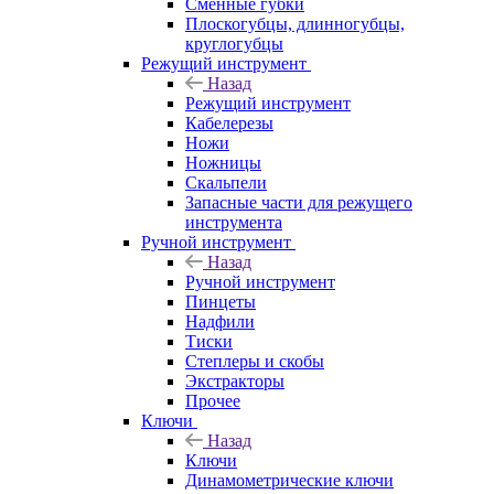
Сменные губки
Плоскогубцы, длинногубцы,
круглогубцы
Режущий инструмент
Назад
Режущий инструмент
Кабелерезы
Ножи
Ножницы
Скальпели
Запасные части для режущего
инструмента
Ручной инструмент
Назад
Ручной инструмент
Пинцеты
Надфили
Тиски
Степлеры и скобы
Экстракторы
Прочее
Ключи
Назад
Ключи
Динамометрические ключи