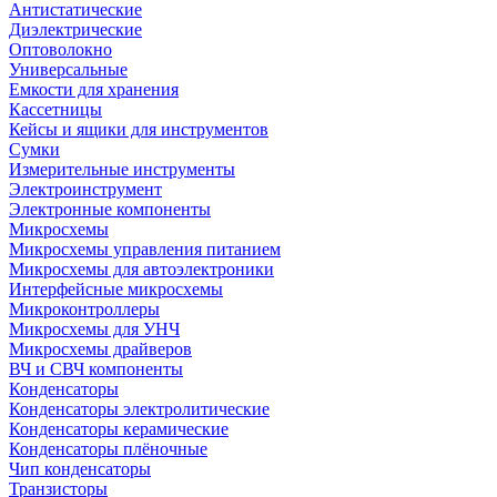
Антистатические
Диэлектрические
Оптоволокно
Универсальные
Емкости для хранения
Кассетницы
Кейсы и ящики для инструментов
Сумки
Измерительные инструменты
Электроинструмент
Электронные компоненты
Микросхемы
Микросхемы управления питанием
Микросхемы для автоэлектроники
Интерфейсные микросхемы
Микроконтроллеры
Микросхемы для УНЧ
Микросхемы драйверов
ВЧ и СВЧ компоненты
Конденсаторы
Конденсаторы электролитические
Конденсаторы керамические
Конденсаторы плёночные
Чип конденсаторы
Транзисторы