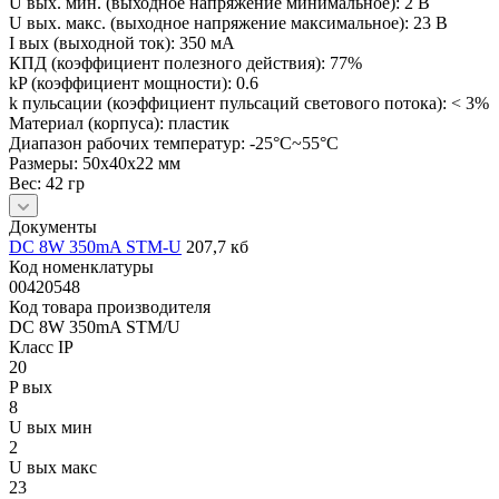
U вых. мин. (выходное напряжение минимальное): 2 В
U вых. макс. (выходное напряжение максимальное): 23 В
I вых (выходной ток): 350 мА
КПД (коэффициент полезного действия): 77%
kP (коэффициент мощности): 0.6
k пульсации (коэффициент пульсаций светового потока): < 3%
Материал (корпуса): пластик
Диапазон рабочих температур: -25°С~55°С
Размеры: 50х40х22 мм
Вес: 42 гр
Документы
DC 8W 350mA STM-U
207,7 кб
Код номенклатуры
00420548
Код товара производителя
DC 8W 350mA STM/U
Класс IP
20
P вых
8
U вых мин
2
U вых макс
23