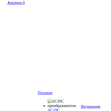
Корзина
0
Питание
Индикация
AC/DC