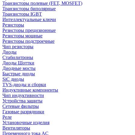
Транзисторы полевые (FET, MOSFET)
Транзисторы биполярные
Транзисторы IGBT
Интеллектуальные ключи
Резисторы
Резисторы прецизионные
Резисторы мощные
Резисторы подстроечные
Чип резисторы
Диоды
Стабилитроны
Диоды Шоттки
Диодные мосты
Быстрые диоды
SiC диоды
TVS-диоды и сборки
Индуктивные компоненты
Чип индуктивности
Устройства защиты
Сетевые фильтры
Газовые разрядники
Реле
Установочные изделия
Вентиляторы
Переменного тока AC