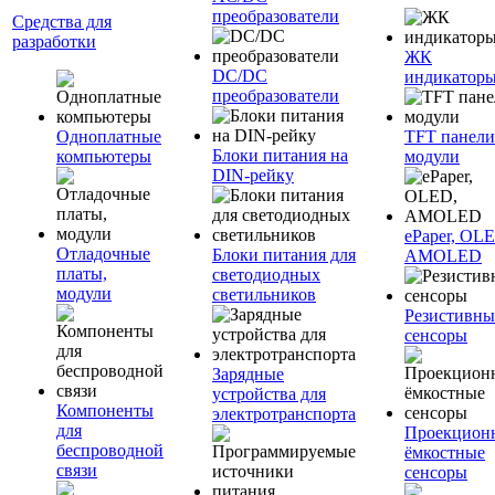
преобразователи
Средства для
разработки
ЖК
DC/DC
индикатор
преобразователи
Одноплатные
TFT панели
Блоки питания на
компьютеры
модули
DIN-рейку
ePaper, OL
Отладочные
Блоки питания для
AMOLED
платы,
светодиодных
модули
светильников
Резистивны
сенсоры
Зарядные
устройства для
Компоненты
электротранспорта
для
Проекцион
беспроводной
ёмкостные
связи
сенсоры