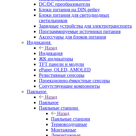
DC/DC преобразователи
Блоки питания на DIN-рейку
Блоки питания для светодиодных
светильников
Зарядные устройства для электротранспорта
Программируемые источники питания
Аксессуары для блоков питания
Индикация
Назад
Индикация
ЖК индикаторы
TFT панели и модули
ePaper, OLED, AMOLED
Резистивные сенсоры
Проекционно-ёмкостные сенсоры
Сопутствующие компоненты
Паяльное
Назад
Паяльное
Паяльные станции
Назад
Паяльные станции
Термовоздушные
Монтажные
Демонтажные