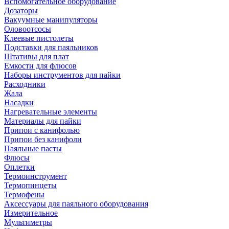
Вспомогательное оборудование
Дозаторы
Вакуумные манипуляторы
Оловоотсосы
Клеевые пистолеты
Подставки для паяльников
Штативы для плат
Емкости для флюсов
Наборы инструментов для пайки
Расходники
Жала
Насадки
Нагревательные элементы
Материалы для пайки
Припои с канифолью
Припои без канифоли
Паяльные пасты
Флюсы
Оплетки
Термоинструмент
Термопинцеты
Термофены
Аксессуары для паяльного оборудования
Измерительное
Мультиметры