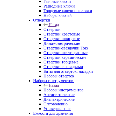
Гаечные ключи
Разводные ключи
Торцевые ключи и головки
Наборы ключей
Отвертки
Назад
Отвертки
Отвертки крестовые
Отвертки шлицевые
Динамометрические
Отвертки-звездочки Torx
Отвертки шестигранные
Отвертки керамические
Отвертки торцевые
Отвертки с насадками
Биты для отверток, насадки
Наборы отверток
Наборы инструментов
Назад
Наборы инструментов
Антистатические
Диэлектрические
Оптоволокно
Универсальные
Емкости для хранения