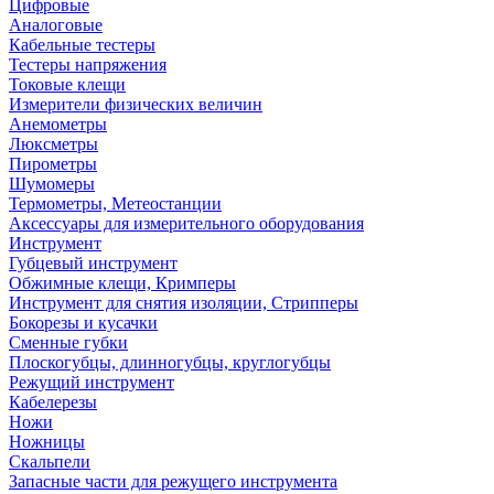
Цифровые
Аналоговые
Кабельные тестеры
Тестеры напряжения
Токовые клещи
Измерители физических величин
Анемометры
Люксметры
Пирометры
Шумомеры
Термометры, Метеостанции
Аксессуары для измерительного оборудования
Инструмент
Губцевый инструмент
Обжимные клещи, Кримперы
Инструмент для снятия изоляции, Стрипперы
Бокорезы и кусачки
Сменные губки
Плоскогубцы, длинногубцы, круглогубцы
Режущий инструмент
Кабелерезы
Ножи
Ножницы
Скальпели
Запасные части для режущего инструмента