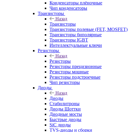
Конденсаторы плёночные
Чип конденсаторы
Транзисторы
Назад
Транзисторы
Транзисторы полевые (FET, MOSFET)
Транзисторы биполярные
Транзисторы IGBT
Интеллектуальные ключи
Резисторы
Назад
Резисторы
Резисторы прецизионные
Резисторы мощные
Резисторы подстроечные
Чип резисторы
Диоды
Назад
Диоды
Стабилитроны
Диоды Шоттки
Диодные мосты
Быстрые диоды
SiC диоды
TVS-диоды и сборки