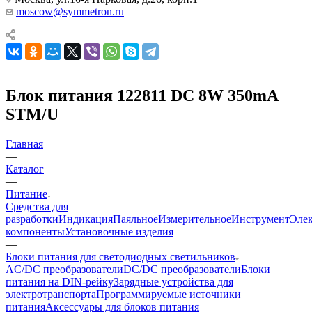
moscow@symmetron.ru
Блок питания 122811 DC 8W 350mA
STM/U
Главная
—
Каталог
—
Питание
Средства для
разработки
Индикация
Паяльное
Измерительное
Инструмент
Эле
компоненты
Установочные изделия
—
Блоки питания для светодиодных светильников
AC/DC преобразователи
DC/DC преобразователи
Блоки
питания на DIN-рейку
Зарядные устройства для
электротранспорта
Программируемые источники
питания
Аксессуары для блоков питания