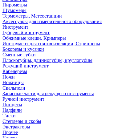
Пирометры
Шумомеры
Термометры, Метеостанции
Аксессуары для измерительного оборудования
Инструмент
Губцевый инструмент
Обжимные клещи, Кримперы
Инструмент для снятия изоляции, Стрипперы
Бокорезы и кусачки
Сменные губки
Плоскогубцы, длинногубцы, круглогубцы
Режущий инструмент
Кабелерезы
Ножи
Ножницы
Скальпели
Запасные части для режущего инструмента
Ручной инструмент
Пинцеты
Надфили
Тиски
Степлеры и скобы
Экстракторы
Прочее
Ключи