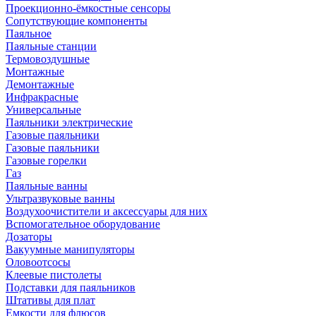
Проекционно-ёмкостные сенсоры
Сопутствующие компоненты
Паяльное
Паяльные станции
Термовоздушные
Монтажные
Демонтажные
Инфракрасные
Универсальные
Паяльники электрические
Газовые паяльники
Газовые паяльники
Газовые горелки
Газ
Паяльные ванны
Ультразвуковые ванны
Воздухоочистители и аксессуары для них
Вспомогательное оборудование
Дозаторы
Вакуумные манипуляторы
Оловоотсосы
Клеевые пистолеты
Подставки для паяльников
Штативы для плат
Емкости для флюсов