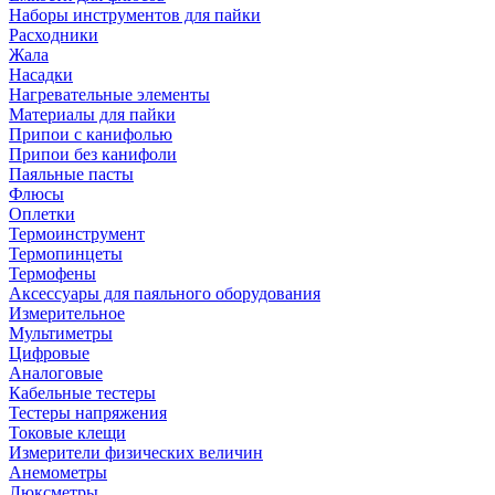
Наборы инструментов для пайки
Расходники
Жала
Насадки
Нагревательные элементы
Материалы для пайки
Припои с канифолью
Припои без канифоли
Паяльные пасты
Флюсы
Оплетки
Термоинструмент
Термопинцеты
Термофены
Аксессуары для паяльного оборудования
Измерительное
Мультиметры
Цифровые
Аналоговые
Кабельные тестеры
Тестеры напряжения
Токовые клещи
Измерители физических величин
Анемометры
Люксметры