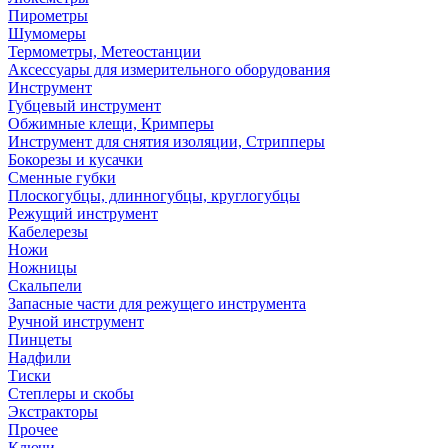
Пирометры
Шумомеры
Термометры, Метеостанции
Аксессуары для измерительного оборудования
Инструмент
Губцевый инструмент
Обжимные клещи, Кримперы
Инструмент для снятия изоляции, Стрипперы
Бокорезы и кусачки
Сменные губки
Плоскогубцы, длинногубцы, круглогубцы
Режущий инструмент
Кабелерезы
Ножи
Ножницы
Скальпели
Запасные части для режущего инструмента
Ручной инструмент
Пинцеты
Надфили
Тиски
Степлеры и скобы
Экстракторы
Прочее
Ключи