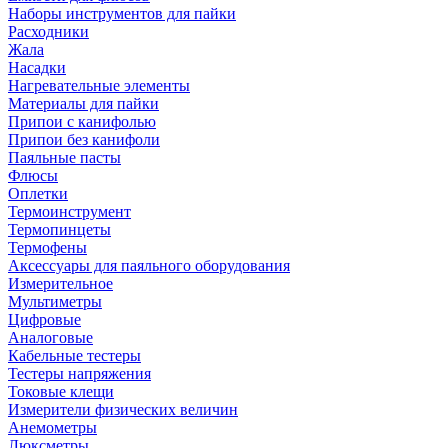
Наборы инструментов для пайки
Расходники
Жала
Насадки
Нагревательные элементы
Материалы для пайки
Припои с канифолью
Припои без канифоли
Паяльные пасты
Флюсы
Оплетки
Термоинструмент
Термопинцеты
Термофены
Аксессуары для паяльного оборудования
Измерительное
Мультиметры
Цифровые
Аналоговые
Кабельные тестеры
Тестеры напряжения
Токовые клещи
Измерители физических величин
Анемометры
Люксметры