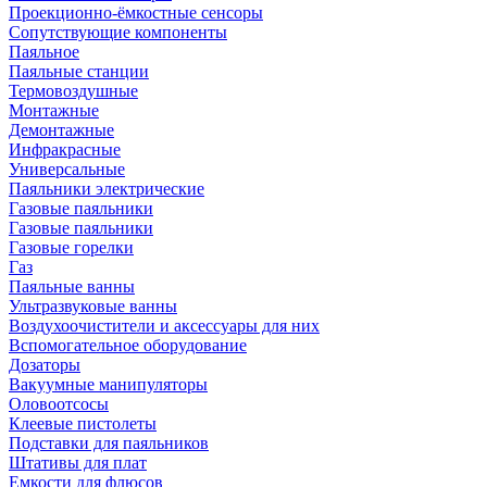
Проекционно-ёмкостные сенсоры
Сопутствующие компоненты
Паяльное
Паяльные станции
Термовоздушные
Монтажные
Демонтажные
Инфракрасные
Универсальные
Паяльники электрические
Газовые паяльники
Газовые паяльники
Газовые горелки
Газ
Паяльные ванны
Ультразвуковые ванны
Воздухоочистители и аксессуары для них
Вспомогательное оборудование
Дозаторы
Вакуумные манипуляторы
Оловоотсосы
Клеевые пистолеты
Подставки для паяльников
Штативы для плат
Емкости для флюсов