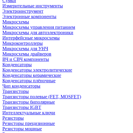
Сумки
Измерительные инструменты
Электроинструмент
Электронные компоненты
Микросхемы
Микросхемы управления питанием
Микросхемы для автоэлектроники
Интерфейсные микросхемы
Микроконтроллеры
Микросхемы для УНЧ
Микросхемы драйверов
ВЧ и СВЧ компоненты
Конденсаторы
Конденсаторы электролитические
Конденсаторы керамические
Конденсаторы плёночные
Чип конденсаторы
Транзисторы
Транзисторы полевые (FET, MOSFET)
Транзисторы биполярные
Транзисторы IGBT
Интеллектуальные ключи
Резисторы
Резисторы прецизионные
Резисторы мощные