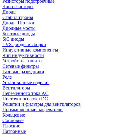
Резисторы подстроечные
Чип резисторы
Диоды
Стабилитроны
Диоды Шоттки
Диодные мосты
Быстрые диоды
SiC диоды
TVS-диоды и сборки
Индуктивные компоненты
Чип индуктивности
Устройства защиты
Сетевые фильтры
Газовые разрядники
Реле
Установочные изделия
Вентиляторы
Переменного тока AC
Постоянного тока DC
Решетки и фильтры для вентиляторов
Промышленные нагреватели
Кольцевые
Сопловые
Плоские
Патронные