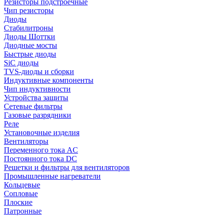
Резисторы подстроечные
Чип резисторы
Диоды
Стабилитроны
Диоды Шоттки
Диодные мосты
Быстрые диоды
SiC диоды
TVS-диоды и сборки
Индуктивные компоненты
Чип индуктивности
Устройства защиты
Сетевые фильтры
Газовые разрядники
Реле
Установочные изделия
Вентиляторы
Переменного тока AC
Постоянного тока DC
Решетки и фильтры для вентиляторов
Промышленные нагреватели
Кольцевые
Сопловые
Плоские
Патронные