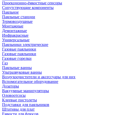
Проекционно-ёмкостные сенсоры
Сопутствующие компоненты
Паяльное
Паяльные станции
Термовоздушные
Монтажные
Демонтажные
Инфракрасные
Универсальные
Паяльники электрические
Газовые паяльники
Газовые паяльники
Газовые горелки
Газ
Паяльные ванны
Ультразвуковые ванны
Воздухоочистители и аксессуары для них
Вспомогательное оборудование
Дозаторы
Вакуумные манипуляторы
Оловоотсосы
Клеевые пистолеты
Подставки для паяльников
Штативы для плат
Емкости для флюсов