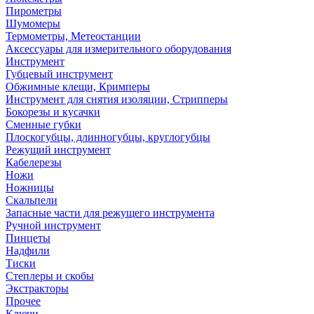
Пирометры
Шумомеры
Термометры, Метеостанции
Аксессуары для измерительного оборудования
Инструмент
Губцевый инструмент
Обжимные клещи, Кримперы
Инструмент для снятия изоляции, Стрипперы
Бокорезы и кусачки
Сменные губки
Плоскогубцы, длинногубцы, круглогубцы
Режущий инструмент
Кабелерезы
Ножи
Ножницы
Скальпели
Запасные части для режущего инструмента
Ручной инструмент
Пинцеты
Надфили
Тиски
Степлеры и скобы
Экстракторы
Прочее
Ключи