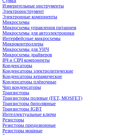
Сумки
Измерительные инструменты
Электроинструмент
Электронные компоненты
Микросхемы
Микросхемы управления питанием
Микросхемы для автоэлектроники
Интерфейсные микросхемы
Микроконтроллеры
Микросхемы для УНЧ
Микросхемы драйверов
ВЧ и СВЧ компоненты
Конденсаторы
Конденсаторы электролитические
Конденсаторы керамические
Конденсаторы плёночные
Чип конденсаторы
Транзисторы
Транзисторы полевые (FET, MOSFET)
Транзисторы биполярные
Транзисторы IGBT
Интеллектуальные ключи
Резисторы
Резисторы прецизионные
Резисторы мощные