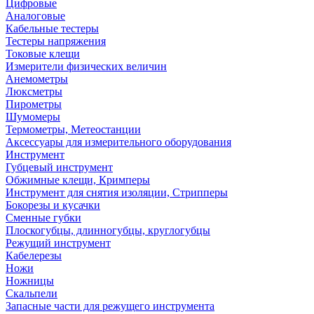
Цифровые
Аналоговые
Кабельные тестеры
Тестеры напряжения
Токовые клещи
Измерители физических величин
Анемометры
Люксметры
Пирометры
Шумомеры
Термометры, Метеостанции
Аксессуары для измерительного оборудования
Инструмент
Губцевый инструмент
Обжимные клещи, Кримперы
Инструмент для снятия изоляции, Стрипперы
Бокорезы и кусачки
Сменные губки
Плоскогубцы, длинногубцы, круглогубцы
Режущий инструмент
Кабелерезы
Ножи
Ножницы
Скальпели
Запасные части для режущего инструмента