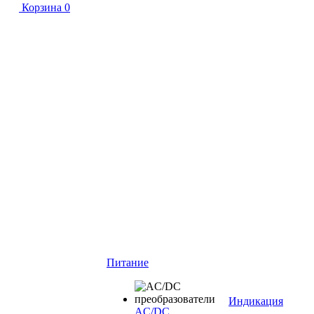
Корзина
0
Питание
Индикация
AC/DC