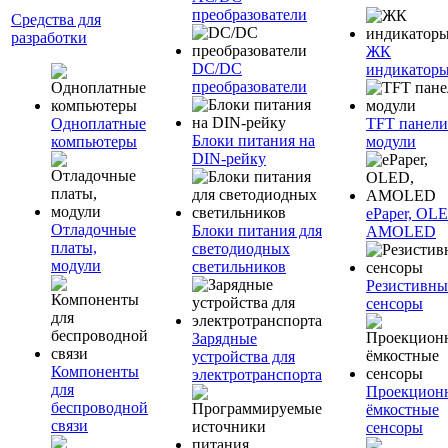
преобразователи
Средства для
разработки
ЖК
DC/DC
индикатор
преобразователи
Одноплатные
TFT панели
Блоки питания на
компьютеры
модули
DIN-рейку
ePaper, OL
Отладочные
Блоки питания для
AMOLED
платы,
светодиодных
модули
светильников
Резистивны
сенсоры
Зарядные
устройства для
Компоненты
электротранспорта
для
Проекцион
беспроводной
ёмкостные
связи
сенсоры