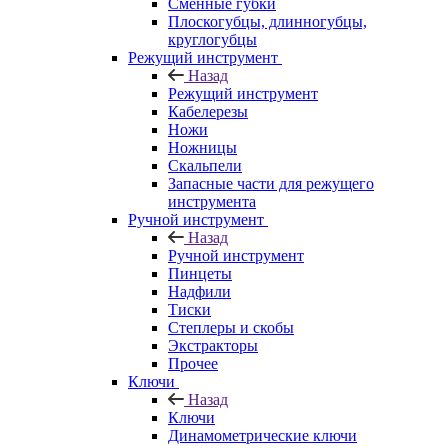
Сменные губки
Плоскогубцы, длинногубцы,
круглогубцы
Режущий инструмент
Назад
Режущий инструмент
Кабелерезы
Ножи
Ножницы
Скальпели
Запасные части для режущего
инструмента
Ручной инструмент
Назад
Ручной инструмент
Пинцеты
Надфили
Тиски
Степлеры и скобы
Экстракторы
Прочее
Ключи
Назад
Ключи
Динамометрические ключи