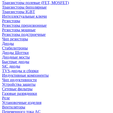
Транзисторы полевые (FET, MOSFET)
Транзисторы биполярные
Транзисторы IGBT
Интеллектуальные ключи
Резисторы
Резисторы прецизионные
Резисторы мощные
Резисторы подстроечные
Чип резисторы
Диоды
Стабилитроны
Диоды Шоттки
Диодные мосты
Быстрые диоды
SiC диоды
TVS-диоды и сборки
Индуктивные компоненты
Чип индуктивности
Устройства защиты
Сетевые фильтры
Газовые разрядники
Реле
Установочные изделия
Вентиляторы
Переменного тока AC