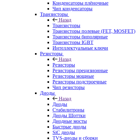
Конденсаторы плёночные
Чип конденсаторы
Транзисторы
Назад
Транзисторы
Транзисторы полевые (FET, MOSFET)
Транзисторы биполярные
Транзисторы IGBT
Интеллектуальные ключи
Резисторы
Назад
Резисторы
Резисторы прецизионные
Резисторы мощные
Резисторы подстроечные
Чип резисторы
Диоды
Назад
Диоды
Стабилитроны
Диоды Шоттки
Диодные мосты
Быстрые диоды
SiC диоды
TVS-диоды и сборки