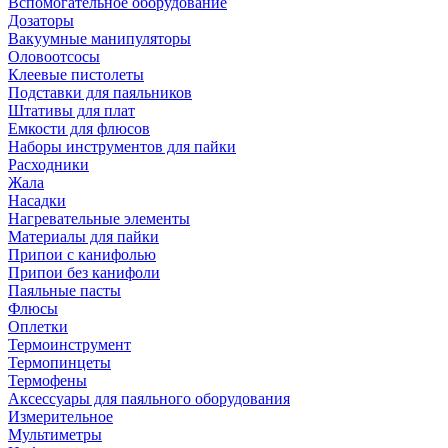
Вспомогательное оборудование
Дозаторы
Вакуумные манипуляторы
Оловоотсосы
Клеевые пистолеты
Подставки для паяльников
Штативы для плат
Емкости для флюсов
Наборы инструментов для пайки
Расходники
Жала
Насадки
Нагревательные элементы
Материалы для пайки
Припои с канифолью
Припои без канифоли
Паяльные пасты
Флюсы
Оплетки
Термоинструмент
Термопинцеты
Термофены
Аксессуары для паяльного оборудования
Измерительное
Мультиметры