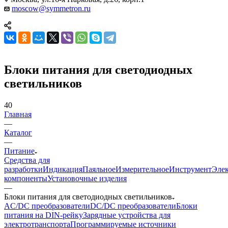
moscow@symmetron.ru
Блоки питания для светодиодных
светильников
40
Главная
—
Каталог
—
Питание
Средства для
разработки
Индикация
Паяльное
Измерительное
Инструмент
Эле
компоненты
Установочные изделия
—
Блоки питания для светодиодных светильников
AC/DC преобразователи
DC/DC преобразователи
Блоки
питания на DIN-рейку
Зарядные устройства для
электротранспорта
Программируемые источники