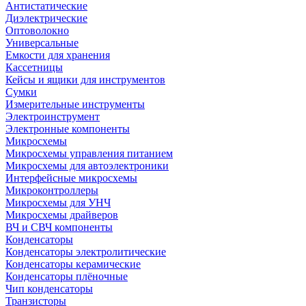
Антистатические
Диэлектрические
Оптоволокно
Универсальные
Емкости для хранения
Кассетницы
Кейсы и ящики для инструментов
Сумки
Измерительные инструменты
Электроинструмент
Электронные компоненты
Микросхемы
Микросхемы управления питанием
Микросхемы для автоэлектроники
Интерфейсные микросхемы
Микроконтроллеры
Микросхемы для УНЧ
Микросхемы драйверов
ВЧ и СВЧ компоненты
Конденсаторы
Конденсаторы электролитические
Конденсаторы керамические
Конденсаторы плёночные
Чип конденсаторы
Транзисторы