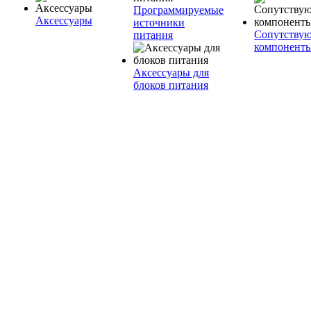
Программируемые
Аксессуары
источники
Сопутству
питания
компонент
Аксессуары для
блоков питания