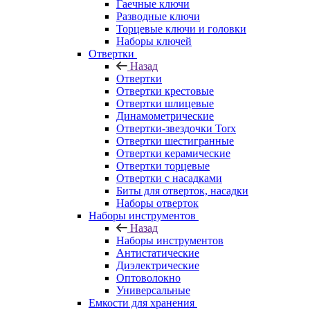
Гаечные ключи
Разводные ключи
Торцевые ключи и головки
Наборы ключей
Отвертки
Назад
Отвертки
Отвертки крестовые
Отвертки шлицевые
Динамометрические
Отвертки-звездочки Torx
Отвертки шестигранные
Отвертки керамические
Отвертки торцевые
Отвертки с насадками
Биты для отверток, насадки
Наборы отверток
Наборы инструментов
Назад
Наборы инструментов
Антистатические
Диэлектрические
Оптоволокно
Универсальные
Емкости для хранения