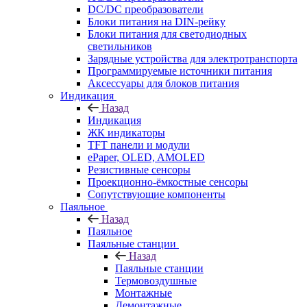
DC/DC преобразователи
Блоки питания на DIN-рейку
Блоки питания для светодиодных
светильников
Зарядные устройства для электротранспорта
Программируемые источники питания
Аксессуары для блоков питания
Индикация
Назад
Индикация
ЖК индикаторы
TFT панели и модули
ePaper, OLED, AMOLED
Резистивные сенсоры
Проекционно-ёмкостные сенсоры
Сопутствующие компоненты
Паяльное
Назад
Паяльное
Паяльные станции
Назад
Паяльные станции
Термовоздушные
Монтажные
Демонтажные