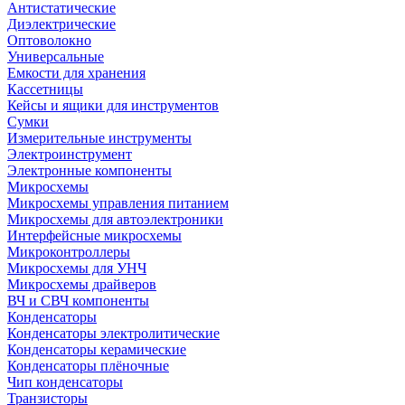
Антистатические
Диэлектрические
Оптоволокно
Универсальные
Емкости для хранения
Кассетницы
Кейсы и ящики для инструментов
Сумки
Измерительные инструменты
Электроинструмент
Электронные компоненты
Микросхемы
Микросхемы управления питанием
Микросхемы для автоэлектроники
Интерфейсные микросхемы
Микроконтроллеры
Микросхемы для УНЧ
Микросхемы драйверов
ВЧ и СВЧ компоненты
Конденсаторы
Конденсаторы электролитические
Конденсаторы керамические
Конденсаторы плёночные
Чип конденсаторы
Транзисторы