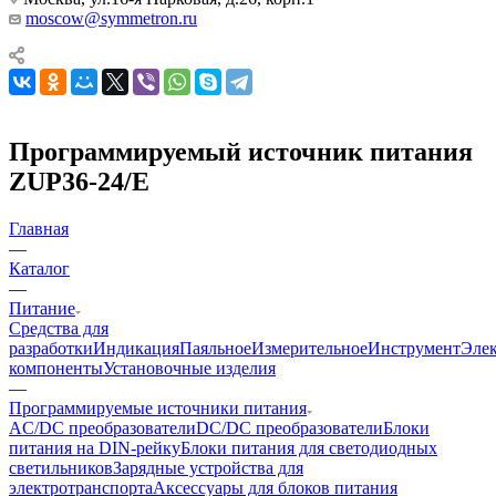
moscow@symmetron.ru
Программируемый источник питания
ZUP36-24/E
Главная
—
Каталог
—
Питание
Средства для
разработки
Индикация
Паяльное
Измерительное
Инструмент
Эле
компоненты
Установочные изделия
—
Программируемые источники питания
AC/DC преобразователи
DC/DC преобразователи
Блоки
питания на DIN-рейку
Блоки питания для светодиодных
светильников
Зарядные устройства для
электротранспорта
Аксессуары для блоков питания