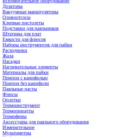
Вспомогательное оборудование
Дозаторы
Вакуумные манипуляторы
Оловоотсосы
Клеевые пистолеты
Подставки для паяльников
Штативы для плат
Емкости для флюсов
Наборы инструментов для пайки
Расходники
Жала
Насадки
Нагревательные элементы
Материалы для пайки
Припои с канифолью
Припои без канифоли
Паяльные пасты
Флюсы
Оплетки
Термоинструмент
Термопинцеты
Термофены
Аксессуары для паяльного оборудования
Измерительное
Мультиметры