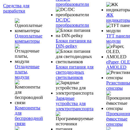
преобразователи
Средства для
разработки
ЖК
DC/DC
индикатор
преобразователи
Одноплатные
TFT панели
Блоки питания на
компьютеры
модули
DIN-рейку
ePaper, OL
Отладочные
Блоки питания для
AMOLED
платы,
светодиодных
модули
светильников
Резистивны
сенсоры
Зарядные
устройства для
Компоненты
электротранспорта
для
Проекцион
беспроводной
ёмкостные
связи
сенсоры