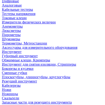
Цифровые
Аналоговые
Кабельные тестеры
Тестеры напряжения
Токовые клещи
Измерители физических величин
Анемометры
Люксметры
Пирометры
Шумомеры
Термометры, Метеостанции
Аксессуары для измерительного оборудования
Инструмент
Губцевый инструмент
Обжимные клещи, Кримперы
Инструмент для снятия изоляции, Стрипперы
Бокорезы и кусачки
Сменные губки
Плоскогубцы, длинногубцы, круглогубцы
Режущий инструмент
Кабелерезы
Ножи
Ножницы
Скальпели
Запасные части для режущего инструмента