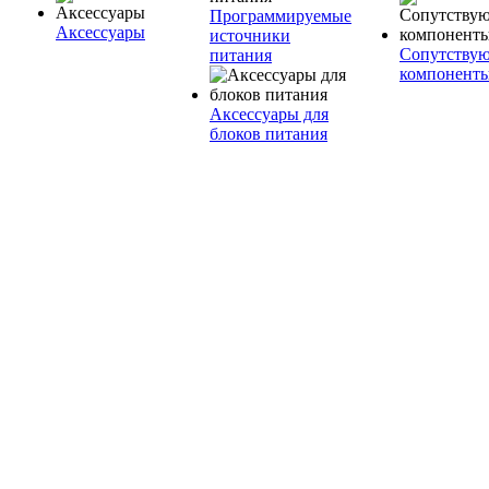
Программируемые
Аксессуары
источники
Сопутству
питания
компонент
Аксессуары для
блоков питания