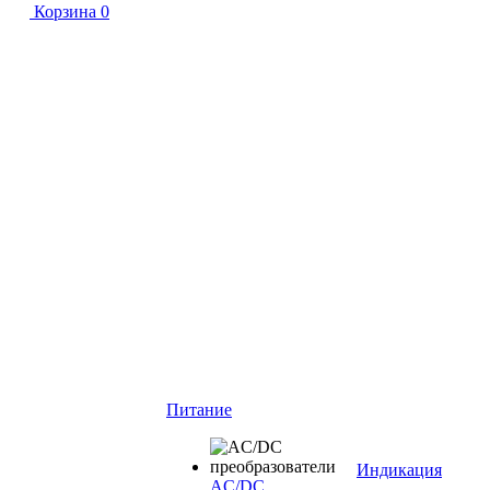
Корзина
0
Питание
Индикация
AC/DC