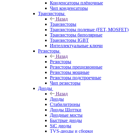
Конденсаторы плёночные
Чип конденсаторы
Транзисторы
Назад
Транзисторы
Транзисторы полевые (FET, MOSFET)
Транзисторы биполярные
Транзисторы IGBT
Интеллектуальные ключи
Резисторы
Назад
Резисторы
Резисторы прецизионные
Резисторы мощные
Резисторы подстроечные
Чип резисторы
Диоды
Назад
Диоды
Стабилитроны
Диоды Шоттки
Диодные мосты
Быстрые диоды
SiC диоды
TVS-диоды и сборки