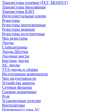
Транзисторы полевые (FET, MOSFET)
Транзисторы биполярные
Транзисторы IGBT
Интеллектуальные ключи
Резисторы
Резисторы прецизионные
Резисторы мощные
Резисторы подстроечные
Чип резисторы
Диоды
Стабилитроны
Диоды Шоттки
Диодные мосты
Быстрые диоды
SiC диоды
TVS-диоды и сборки
Индуктивные компоненты
Чип индуктивности
Устройства защиты
Сетевые фильтры
Газовые разрядники
Реле
Установочные изделия
Вентиляторы
Переменного тока AC