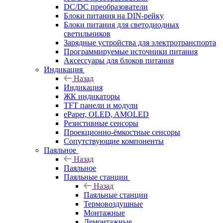
DC/DC преобразователи
Блоки питания на DIN-рейку
Блоки питания для светодиодных
светильников
Зарядные устройства для электротранспорта
Программируемые источники питания
Аксессуары для блоков питания
Индикация
Назад
Индикация
ЖК индикаторы
TFT панели и модули
ePaper, OLED, AMOLED
Резистивные сенсоры
Проекционно-ёмкостные сенсоры
Сопутствующие компоненты
Паяльное
Назад
Паяльное
Паяльные станции
Назад
Паяльные станции
Термовоздушные
Монтажные
Демонтажные