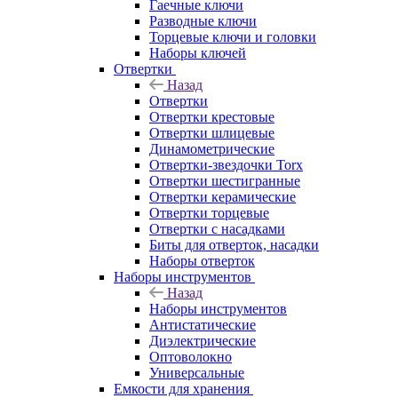
Гаечные ключи
Разводные ключи
Торцевые ключи и головки
Наборы ключей
Отвертки
Назад
Отвертки
Отвертки крестовые
Отвертки шлицевые
Динамометрические
Отвертки-звездочки Torx
Отвертки шестигранные
Отвертки керамические
Отвертки торцевые
Отвертки с насадками
Биты для отверток, насадки
Наборы отверток
Наборы инструментов
Назад
Наборы инструментов
Антистатические
Диэлектрические
Оптоволокно
Универсальные
Емкости для хранения