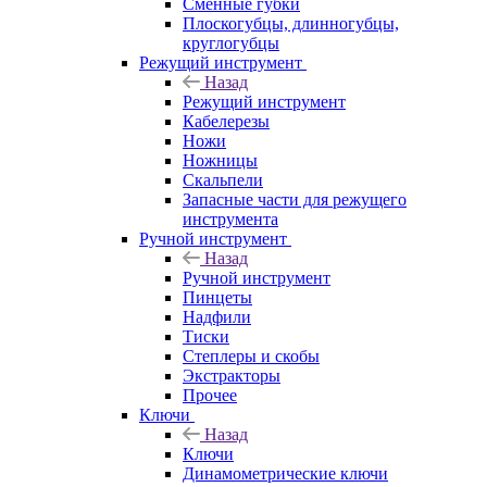
Сменные губки
Плоскогубцы, длинногубцы,
круглогубцы
Режущий инструмент
Назад
Режущий инструмент
Кабелерезы
Ножи
Ножницы
Скальпели
Запасные части для режущего
инструмента
Ручной инструмент
Назад
Ручной инструмент
Пинцеты
Надфили
Тиски
Степлеры и скобы
Экстракторы
Прочее
Ключи
Назад
Ключи
Динамометрические ключи