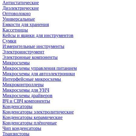
Антистатические
Диэлектрические
Оптоволокно
Универсальные
Емкости для хранения
Кассетницы
Кейсы и ящики для инструментов
Сумки
Измерительные инструменты
Электроинструмент
Электронные компоненты
Микросхемы
Микросхемы управления питанием
Микросхемы для автоэлектроники
Интерфейсные микросхемы
Микроконтроллеры
Микросхемы для УНЧ
Микросхемы драйверов
ВЧ и СВЧ компоненты
Конденсаторы
Конденсаторы электролитические
Конденсаторы керамические
Конденсаторы плёночные
Чип конденсаторы
Транзисторы