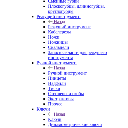
Сменные губки
Плоскогубцы, длинногубцы,
круглогубцы
Режущий инструмент
Назад
Режущий инструмент
Кабелерезы
Ножи
Ножницы
Скальпели
Запасные части для режущего
инструмента
Ручной инструмент
Назад
Ручной инструмент
Пинцеты
Надфили
Тиски
Степлеры и скобы
Экстракторы
Прочее
Ключи
Назад
Ключи
Динамометрические ключи