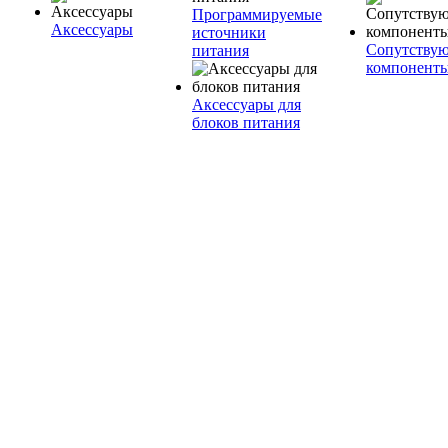
Программируемые
Аксессуары
источники
Сопутству
питания
компонент
Аксессуары для
блоков питания