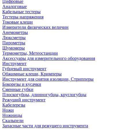
Цифровые
Аналоговые
Кабельные тестеры
Тестеры напряжения
Токовые клещи
Измерители физических величин
Анемометры
Люксметры
Пирометры
Шумомеры
Термометры, Метеостанции
Аксессуары для измерительного оборудования
Инструмент
Губцевый инструмент
Обжимные клещи, Кримперы
Инструмент для снятия изоляции, Стрипперы
Бокорезы и кусачки
Сменные губки
Плоскогубцы, длинногубцы, круглогубцы
Режущий инструмент
Кабелерезы
Ножи
Ножницы
Скальпели
Запасные части для режущего инструмента