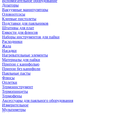
Вспомогательное оборудование
Дозаторы
Вакуумные манипуляторы
Оловоотсосы
Клеевые пистолеты
Подставки для паяльников
Штативы для плат
Емкости для флюсов
Наборы инструментов для пайки
Расходники
Жала
Насадки
Нагревательные элементы
Материалы для пайки
Припои с канифолью
Припои без канифоли
Паяльные пасты
Флюсы
Оплетки
Термоинструмент
Термопинцеты
Термофены
Аксессуары для паяльного оборудования
Измерительное
Мультиметры