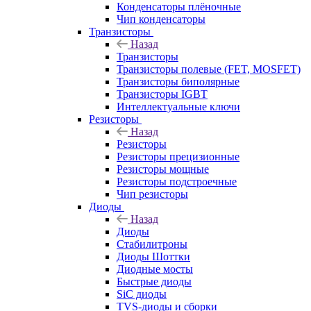
Конденсаторы плёночные
Чип конденсаторы
Транзисторы
Назад
Транзисторы
Транзисторы полевые (FET, MOSFET)
Транзисторы биполярные
Транзисторы IGBT
Интеллектуальные ключи
Резисторы
Назад
Резисторы
Резисторы прецизионные
Резисторы мощные
Резисторы подстроечные
Чип резисторы
Диоды
Назад
Диоды
Стабилитроны
Диоды Шоттки
Диодные мосты
Быстрые диоды
SiC диоды
TVS-диоды и сборки