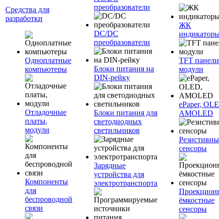
преобразователи
Средства для
разработки
ЖК
DC/DC
индикатор
преобразователи
Одноплатные
TFT панели
Блоки питания на
компьютеры
модули
DIN-рейку
ePaper, OL
Отладочные
Блоки питания для
AMOLED
платы,
светодиодных
модули
светильников
Резистивны
сенсоры
Зарядные
устройства для
Компоненты
электротранспорта
для
Проекцион
беспроводной
ёмкостные
связи
сенсоры