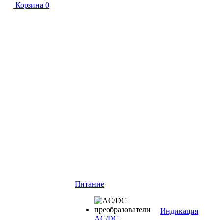
Корзина
0
Питание
Индикация
AC/DC