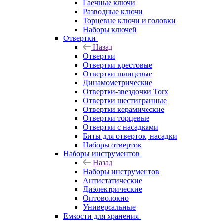
Гаечные ключи
Разводные ключи
Торцевые ключи и головки
Наборы ключей
Отвертки
Назад
Отвертки
Отвертки крестовые
Отвертки шлицевые
Динамометрические
Отвертки-звездочки Torx
Отвертки шестигранные
Отвертки керамические
Отвертки торцевые
Отвертки с насадками
Биты для отверток, насадки
Наборы отверток
Наборы инструментов
Назад
Наборы инструментов
Антистатические
Диэлектрические
Оптоволокно
Универсальные
Емкости для хранения