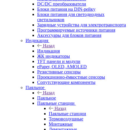
DC/DC преобразователи
Блоки питания на DIN-рейку
Блоки питания для светодиодных
светильников
Зарядные устройства для электротранспорта
Программируемые источники питания
Аксессуары для блоков питания
Индикация
Назад
Индикация
ЖК индикаторы
TFT панели и модули
ePaper, OLED, AMOLED
Резистивные сенсоры
Проекционно-ёмкостные сенсоры
Сопутствующие компоненты
Паяльное
Назад
Паяльное
Паяльные станции
Назад
Паяльные станции
Термовоздушные
Монтажные
Демонтажные