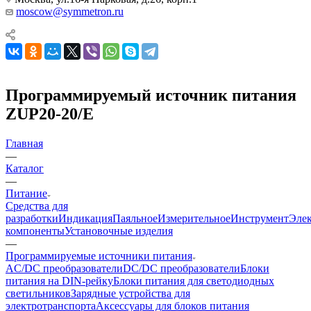
moscow@symmetron.ru
Программируемый источник питания
ZUP20-20/E
Главная
—
Каталог
—
Питание
Средства для
разработки
Индикация
Паяльное
Измерительное
Инструмент
Эле
компоненты
Установочные изделия
—
Программируемые источники питания
AC/DC преобразователи
DC/DC преобразователи
Блоки
питания на DIN-рейку
Блоки питания для светодиодных
светильников
Зарядные устройства для
электротранспорта
Аксессуары для блоков питания