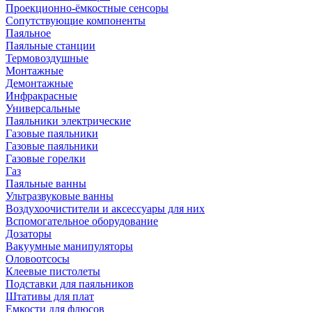
Проекционно-ёмкостные сенсоры
Сопутствующие компоненты
Паяльное
Паяльные станции
Термовоздушные
Монтажные
Демонтажные
Инфракрасные
Универсальные
Паяльники электрические
Газовые паяльники
Газовые паяльники
Газовые горелки
Газ
Паяльные ванны
Ультразвуковые ванны
Воздухоочистители и аксессуары для них
Вспомогательное оборудование
Дозаторы
Вакуумные манипуляторы
Оловоотсосы
Клеевые пистолеты
Подставки для паяльников
Штативы для плат
Емкости для флюсов