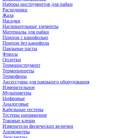
Наборы инструментов для пайки
Расходники
Жала
Насадки
Нагревательные элементы
Материалы для пайки
Припои с канифолью
Припои без канифоли
Паяльные пасты
Флюсы
Оплетки
Термоинструмент
Термопинцеты
Термофены
Аксессуары для паяльного оборудования
Измерительное
Мультиметры
Цифровые
Аналоговые
Кабельные тестеры
Тестеры напряжения
Токовые клещи
Измерители физических величин
Анемометры
Люксметры