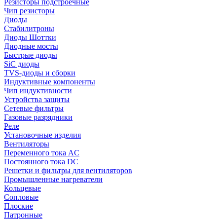
Резисторы подстроечные
Чип резисторы
Диоды
Стабилитроны
Диоды Шоттки
Диодные мосты
Быстрые диоды
SiC диоды
TVS-диоды и сборки
Индуктивные компоненты
Чип индуктивности
Устройства защиты
Сетевые фильтры
Газовые разрядники
Реле
Установочные изделия
Вентиляторы
Переменного тока AC
Постоянного тока DC
Решетки и фильтры для вентиляторов
Промышленные нагреватели
Кольцевые
Сопловые
Плоские
Патронные