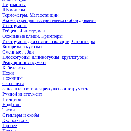
Пирометры
Шумомеры
Термометры, Метеостанции
Аксессуары для измерительного оборудования
Инструмент
Губцевый инструмент
Обжимные клещи, Кримперы
Инструмент для снятия изоляции, Стрипперы
Бокорезы и кусачки
Сменные губки
Плоскогубцы, длинногубцы, круглогубцы
Режущий инструмент
Кабелерезы
Ножи
Ножницы
Скальпели
Запасные части для режущего инструмента
Ручной инструмент
Пинцеты
Надфили
Тиски
Степлеры и скобы
Экстракторы
Прочее
Ключи