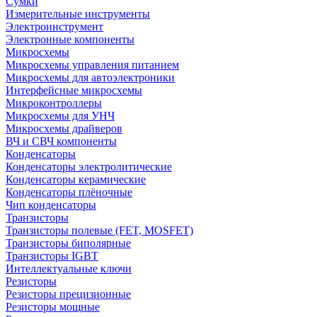
Сумки
Измерительные инструменты
Электроинструмент
Электронные компоненты
Микросхемы
Микросхемы управления питанием
Микросхемы для автоэлектроники
Интерфейсные микросхемы
Микроконтроллеры
Микросхемы для УНЧ
Микросхемы драйверов
ВЧ и СВЧ компоненты
Конденсаторы
Конденсаторы электролитические
Конденсаторы керамические
Конденсаторы плёночные
Чип конденсаторы
Транзисторы
Транзисторы полевые (FET, MOSFET)
Транзисторы биполярные
Транзисторы IGBT
Интеллектуальные ключи
Резисторы
Резисторы прецизионные
Резисторы мощные