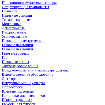
Проекционно-ёмкостные сенсоры
Сопутствующие компоненты
Паяльное
Паяльные станции
Термовоздушные
Монтажные
Демонтажные
Инфракрасные
Универсальные
Паяльники электрические
Газовые паяльники
Газовые паяльники
Газовые горелки
Газ
Паяльные ванны
Ультразвуковые ванны
Воздухоочистители и аксессуары для них
Вспомогательное оборудование
Дозаторы
Вакуумные манипуляторы
Оловоотсосы
Клеевые пистолеты
Подставки для паяльников
Штативы для плат
Емкости для флюсов