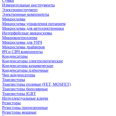
Сумки
Измерительные инструменты
Электроинструмент
Электронные компоненты
Микросхемы
Микросхемы управления питанием
Микросхемы для автоэлектроники
Интерфейсные микросхемы
Микроконтроллеры
Микросхемы для УНЧ
Микросхемы драйверов
ВЧ и СВЧ компоненты
Конденсаторы
Конденсаторы электролитические
Конденсаторы керамические
Конденсаторы плёночные
Чип конденсаторы
Транзисторы
Транзисторы полевые (FET, MOSFET)
Транзисторы биполярные
Транзисторы IGBT
Интеллектуальные ключи
Резисторы
Резисторы прецизионные
Резисторы мощные