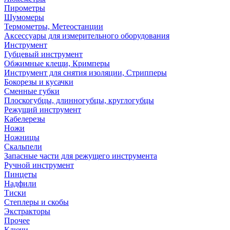
Пирометры
Шумомеры
Термометры, Метеостанции
Аксессуары для измерительного оборудования
Инструмент
Губцевый инструмент
Обжимные клещи, Кримперы
Инструмент для снятия изоляции, Стрипперы
Бокорезы и кусачки
Сменные губки
Плоскогубцы, длинногубцы, круглогубцы
Режущий инструмент
Кабелерезы
Ножи
Ножницы
Скальпели
Запасные части для режущего инструмента
Ручной инструмент
Пинцеты
Надфили
Тиски
Степлеры и скобы
Экстракторы
Прочее
Ключи