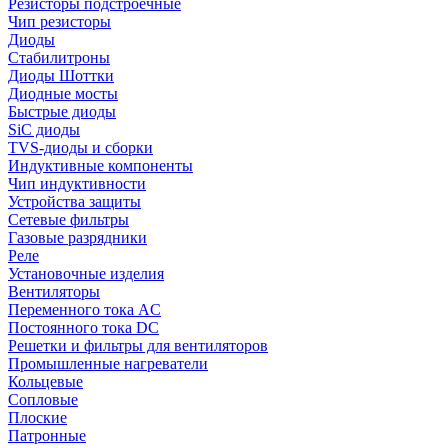
Резисторы подстроечные
Чип резисторы
Диоды
Стабилитроны
Диоды Шоттки
Диодные мосты
Быстрые диоды
SiC диоды
TVS-диоды и сборки
Индуктивные компоненты
Чип индуктивности
Устройства защиты
Сетевые фильтры
Газовые разрядники
Реле
Установочные изделия
Вентиляторы
Переменного тока AC
Постоянного тока DC
Решетки и фильтры для вентиляторов
Промышленные нагреватели
Кольцевые
Сопловые
Плоские
Патронные