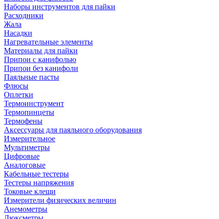
Наборы инструментов для пайки
Расходники
Жала
Насадки
Нагревательные элементы
Материалы для пайки
Припои с канифолью
Припои без канифоли
Паяльные пасты
Флюсы
Оплетки
Термоинструмент
Термопинцеты
Термофены
Аксессуары для паяльного оборудования
Измерительное
Мультиметры
Цифровые
Аналоговые
Кабельные тестеры
Тестеры напряжения
Токовые клещи
Измерители физических величин
Анемометры
Люксметры