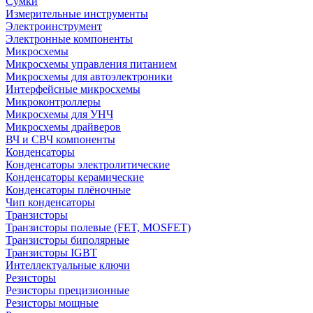
Сумки
Измерительные инструменты
Электроинструмент
Электронные компоненты
Микросхемы
Микросхемы управления питанием
Микросхемы для автоэлектроники
Интерфейсные микросхемы
Микроконтроллеры
Микросхемы для УНЧ
Микросхемы драйверов
ВЧ и СВЧ компоненты
Конденсаторы
Конденсаторы электролитические
Конденсаторы керамические
Конденсаторы плёночные
Чип конденсаторы
Транзисторы
Транзисторы полевые (FET, MOSFET)
Транзисторы биполярные
Транзисторы IGBT
Интеллектуальные ключи
Резисторы
Резисторы прецизионные
Резисторы мощные