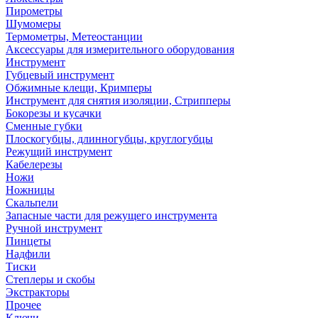
Пирометры
Шумомеры
Термометры, Метеостанции
Аксессуары для измерительного оборудования
Инструмент
Губцевый инструмент
Обжимные клещи, Кримперы
Инструмент для снятия изоляции, Стрипперы
Бокорезы и кусачки
Сменные губки
Плоскогубцы, длинногубцы, круглогубцы
Режущий инструмент
Кабелерезы
Ножи
Ножницы
Скальпели
Запасные части для режущего инструмента
Ручной инструмент
Пинцеты
Надфили
Тиски
Степлеры и скобы
Экстракторы
Прочее
Ключи