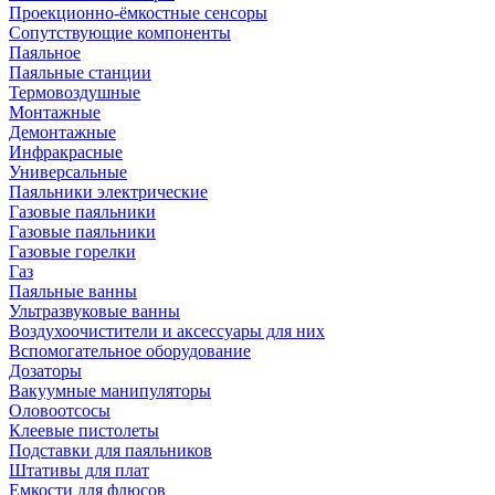
Проекционно-ёмкостные сенсоры
Сопутствующие компоненты
Паяльное
Паяльные станции
Термовоздушные
Монтажные
Демонтажные
Инфракрасные
Универсальные
Паяльники электрические
Газовые паяльники
Газовые паяльники
Газовые горелки
Газ
Паяльные ванны
Ультразвуковые ванны
Воздухоочистители и аксессуары для них
Вспомогательное оборудование
Дозаторы
Вакуумные манипуляторы
Оловоотсосы
Клеевые пистолеты
Подставки для паяльников
Штативы для плат
Емкости для флюсов