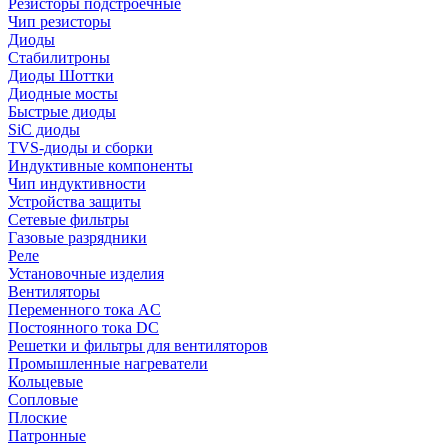
Резисторы подстроечные
Чип резисторы
Диоды
Стабилитроны
Диоды Шоттки
Диодные мосты
Быстрые диоды
SiC диоды
TVS-диоды и сборки
Индуктивные компоненты
Чип индуктивности
Устройства защиты
Сетевые фильтры
Газовые разрядники
Реле
Установочные изделия
Вентиляторы
Переменного тока AC
Постоянного тока DC
Решетки и фильтры для вентиляторов
Промышленные нагреватели
Кольцевые
Сопловые
Плоские
Патронные