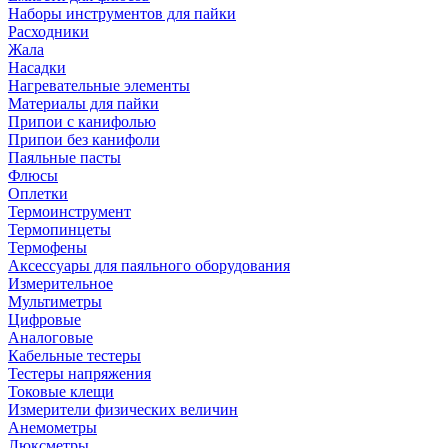
Наборы инструментов для пайки
Расходники
Жала
Насадки
Нагревательные элементы
Материалы для пайки
Припои с канифолью
Припои без канифоли
Паяльные пасты
Флюсы
Оплетки
Термоинструмент
Термопинцеты
Термофены
Аксессуары для паяльного оборудования
Измерительное
Мультиметры
Цифровые
Аналоговые
Кабельные тестеры
Тестеры напряжения
Токовые клещи
Измерители физических величин
Анемометры
Люксметры