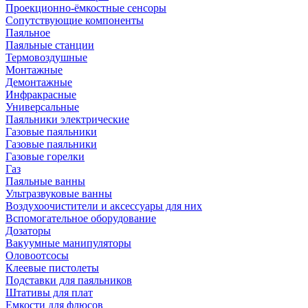
Проекционно-ёмкостные сенсоры
Сопутствующие компоненты
Паяльное
Паяльные станции
Термовоздушные
Монтажные
Демонтажные
Инфракрасные
Универсальные
Паяльники электрические
Газовые паяльники
Газовые паяльники
Газовые горелки
Газ
Паяльные ванны
Ультразвуковые ванны
Воздухоочистители и аксессуары для них
Вспомогательное оборудование
Дозаторы
Вакуумные манипуляторы
Оловоотсосы
Клеевые пистолеты
Подставки для паяльников
Штативы для плат
Емкости для флюсов