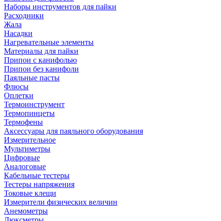
Наборы инструментов для пайки
Расходники
Жала
Насадки
Нагревательные элементы
Материалы для пайки
Припои с канифолью
Припои без канифоли
Паяльные пасты
Флюсы
Оплетки
Термоинструмент
Термопинцеты
Термофены
Аксессуары для паяльного оборудования
Измерительное
Мультиметры
Цифровые
Аналоговые
Кабельные тестеры
Тестеры напряжения
Токовые клещи
Измерители физических величин
Анемометры
Люксметры