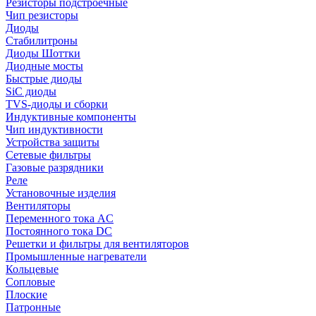
Резисторы подстроечные
Чип резисторы
Диоды
Стабилитроны
Диоды Шоттки
Диодные мосты
Быстрые диоды
SiC диоды
TVS-диоды и сборки
Индуктивные компоненты
Чип индуктивности
Устройства защиты
Сетевые фильтры
Газовые разрядники
Реле
Установочные изделия
Вентиляторы
Переменного тока AC
Постоянного тока DC
Решетки и фильтры для вентиляторов
Промышленные нагреватели
Кольцевые
Сопловые
Плоские
Патронные