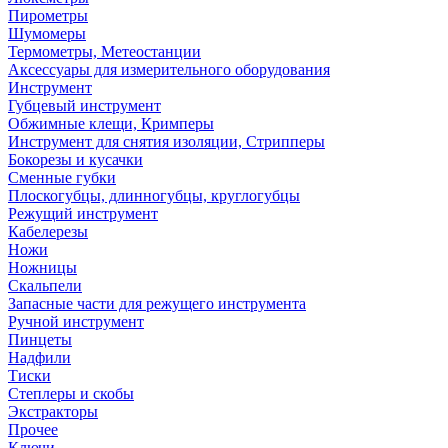
Пирометры
Шумомеры
Термометры, Метеостанции
Аксессуары для измерительного оборудования
Инструмент
Губцевый инструмент
Обжимные клещи, Кримперы
Инструмент для снятия изоляции, Стрипперы
Бокорезы и кусачки
Сменные губки
Плоскогубцы, длинногубцы, круглогубцы
Режущий инструмент
Кабелерезы
Ножи
Ножницы
Скальпели
Запасные части для режущего инструмента
Ручной инструмент
Пинцеты
Надфили
Тиски
Степлеры и скобы
Экстракторы
Прочее
Ключи