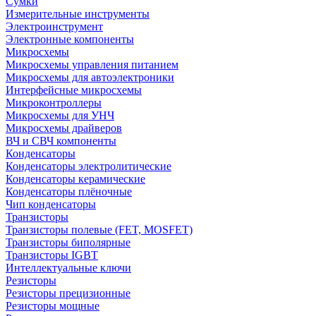
Сумки
Измерительные инструменты
Электроинструмент
Электронные компоненты
Микросхемы
Микросхемы управления питанием
Микросхемы для автоэлектроники
Интерфейсные микросхемы
Микроконтроллеры
Микросхемы для УНЧ
Микросхемы драйверов
ВЧ и СВЧ компоненты
Конденсаторы
Конденсаторы электролитические
Конденсаторы керамические
Конденсаторы плёночные
Чип конденсаторы
Транзисторы
Транзисторы полевые (FET, MOSFET)
Транзисторы биполярные
Транзисторы IGBT
Интеллектуальные ключи
Резисторы
Резисторы прецизионные
Резисторы мощные