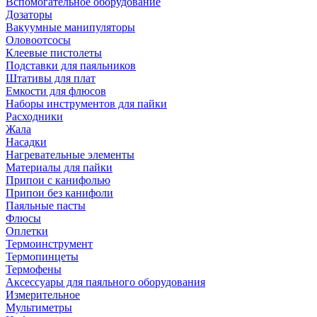
Вспомогательное оборудование
Дозаторы
Вакуумные манипуляторы
Оловоотсосы
Клеевые пистолеты
Подставки для паяльников
Штативы для плат
Емкости для флюсов
Наборы инструментов для пайки
Расходники
Жала
Насадки
Нагревательные элементы
Материалы для пайки
Припои с канифолью
Припои без канифоли
Паяльные пасты
Флюсы
Оплетки
Термоинструмент
Термопинцеты
Термофены
Аксессуары для паяльного оборудования
Измерительное
Мультиметры