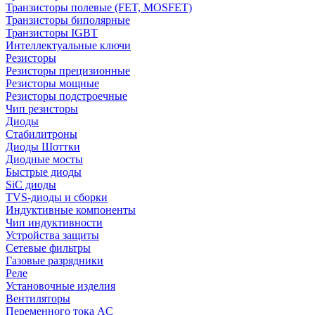
Транзисторы полевые (FET, MOSFET)
Транзисторы биполярные
Транзисторы IGBT
Интеллектуальные ключи
Резисторы
Резисторы прецизионные
Резисторы мощные
Резисторы подстроечные
Чип резисторы
Диоды
Стабилитроны
Диоды Шоттки
Диодные мосты
Быстрые диоды
SiC диоды
TVS-диоды и сборки
Индуктивные компоненты
Чип индуктивности
Устройства защиты
Сетевые фильтры
Газовые разрядники
Реле
Установочные изделия
Вентиляторы
Переменного тока AC