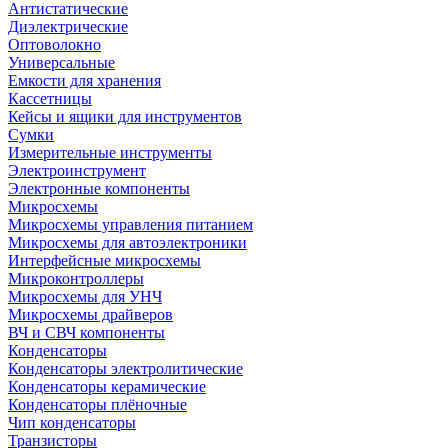
Антистатические
Диэлектрические
Оптоволокно
Универсальные
Емкости для хранения
Кассетницы
Кейсы и ящики для инструментов
Сумки
Измерительные инструменты
Электроинструмент
Электронные компоненты
Микросхемы
Микросхемы управления питанием
Микросхемы для автоэлектроники
Интерфейсные микросхемы
Микроконтроллеры
Микросхемы для УНЧ
Микросхемы драйверов
ВЧ и СВЧ компоненты
Конденсаторы
Конденсаторы электролитические
Конденсаторы керамические
Конденсаторы плёночные
Чип конденсаторы
Транзисторы