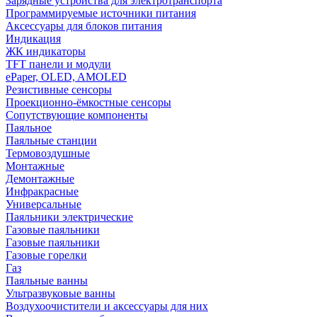
Зарядные устройства для электротранспорта
Программируемые источники питания
Аксессуары для блоков питания
Индикация
ЖК индикаторы
TFT панели и модули
ePaper, OLED, AMOLED
Резистивные сенсоры
Проекционно-ёмкостные сенсоры
Сопутствующие компоненты
Паяльное
Паяльные станции
Термовоздушные
Монтажные
Демонтажные
Инфракрасные
Универсальные
Паяльники электрические
Газовые паяльники
Газовые паяльники
Газовые горелки
Газ
Паяльные ванны
Ультразвуковые ванны
Воздухоочистители и аксессуары для них