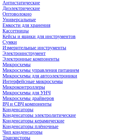
Антистатические
Диэлектрические
Оптоволокно
Универсальные
Емкости для хранения
Кассетницы
Кейсы и ящики для инструментов
Сумки
Измерительные инструменты
Электроинструмент
Электронные компоненты
Микросхемы
Микросхемы управления питанием
Микросхемы для автоэлектроники
Интерфейсные микросхемы
Микроконтроллеры
Микросхемы для УНЧ
Микросхемы драйверов
ВЧ и СВЧ компоненты
Конденсаторы
Конденсаторы электролитические
Конденсаторы керамические
Конденсаторы плёночные
Чип конденсаторы
Транзисторы