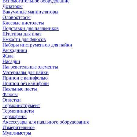
Вспомогательное оборудование
Дозаторы
Вакуумные манипуляторы
Оловоотсосы
Клеевые пистолеты
Подставки для паяльников
Штативы для плат
Емкости для флюсов
Наборы инструментов для пайки
Расходники
Жала
Насадки
Нагревательные элементы
Материалы для пайки
Припои с канифолью
Припои без канифоли
Паяльные пасты
Флюсы
Оплетки
Термоинструмент
Термопинцеты
Термофены
Аксессуары для паяльного оборудования
Измерительное
Мультиметры