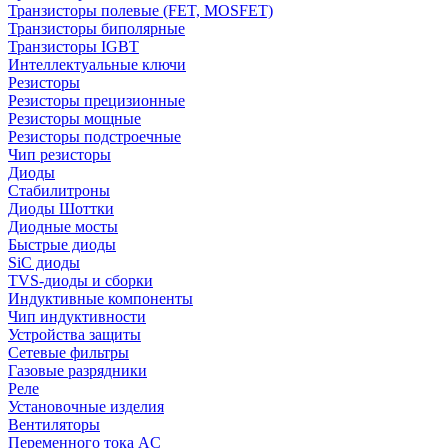
Транзисторы полевые (FET, MOSFET)
Транзисторы биполярные
Транзисторы IGBT
Интеллектуальные ключи
Резисторы
Резисторы прецизионные
Резисторы мощные
Резисторы подстроечные
Чип резисторы
Диоды
Стабилитроны
Диоды Шоттки
Диодные мосты
Быстрые диоды
SiC диоды
TVS-диоды и сборки
Индуктивные компоненты
Чип индуктивности
Устройства защиты
Сетевые фильтры
Газовые разрядники
Реле
Установочные изделия
Вентиляторы
Переменного тока AC