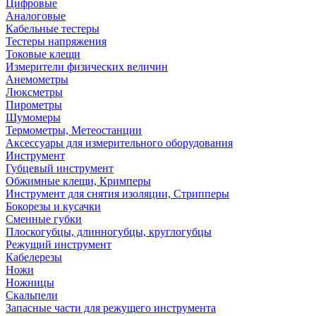
Цифровые
Аналоговые
Кабельные тестеры
Тестеры напряжения
Токовые клещи
Измерители физических величин
Анемометры
Люксметры
Пирометры
Шумомеры
Термометры, Метеостанции
Аксессуары для измерительного оборудования
Инструмент
Губцевый инструмент
Обжимные клещи, Кримперы
Инструмент для снятия изоляции, Стрипперы
Бокорезы и кусачки
Сменные губки
Плоскогубцы, длинногубцы, круглогубцы
Режущий инструмент
Кабелерезы
Ножи
Ножницы
Скальпели
Запасные части для режущего инструмента