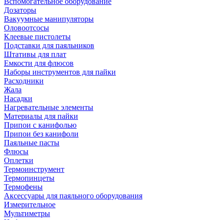
Вспомогательное оборудование
Дозаторы
Вакуумные манипуляторы
Оловоотсосы
Клеевые пистолеты
Подставки для паяльников
Штативы для плат
Емкости для флюсов
Наборы инструментов для пайки
Расходники
Жала
Насадки
Нагревательные элементы
Материалы для пайки
Припои с канифолью
Припои без канифоли
Паяльные пасты
Флюсы
Оплетки
Термоинструмент
Термопинцеты
Термофены
Аксессуары для паяльного оборудования
Измерительное
Мультиметры