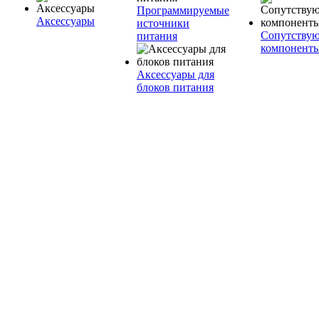
Программируемые
Аксессуары
источники
Сопутству
питания
компонент
Аксессуары для
блоков питания