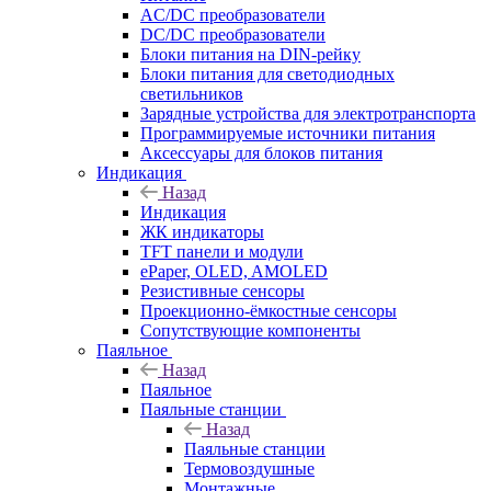
AC/DC преобразователи
DC/DC преобразователи
Блоки питания на DIN-рейку
Блоки питания для светодиодных
светильников
Зарядные устройства для электротранспорта
Программируемые источники питания
Аксессуары для блоков питания
Индикация
Назад
Индикация
ЖК индикаторы
TFT панели и модули
ePaper, OLED, AMOLED
Резистивные сенсоры
Проекционно-ёмкостные сенсоры
Сопутствующие компоненты
Паяльное
Назад
Паяльное
Паяльные станции
Назад
Паяльные станции
Термовоздушные
Монтажные