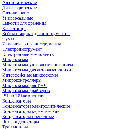
Антистатические
Диэлектрические
Оптоволокно
Универсальные
Емкости для хранения
Кассетницы
Кейсы и ящики для инструментов
Сумки
Измерительные инструменты
Электроинструмент
Электронные компоненты
Микросхемы
Микросхемы управления питанием
Микросхемы для автоэлектроники
Интерфейсные микросхемы
Микроконтроллеры
Микросхемы для УНЧ
Микросхемы драйверов
ВЧ и СВЧ компоненты
Конденсаторы
Конденсаторы электролитические
Конденсаторы керамические
Конденсаторы плёночные
Чип конденсаторы
Транзисторы