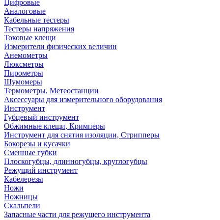
Цифровые
Аналоговые
Кабельные тестеры
Тестеры напряжения
Токовые клещи
Измерители физических величин
Анемометры
Люксметры
Пирометры
Шумомеры
Термометры, Метеостанции
Аксессуары для измерительного оборудования
Инструмент
Губцевый инструмент
Обжимные клещи, Кримперы
Инструмент для снятия изоляции, Стрипперы
Бокорезы и кусачки
Сменные губки
Плоскогубцы, длинногубцы, круглогубцы
Режущий инструмент
Кабелерезы
Ножи
Ножницы
Скальпели
Запасные части для режущего инструмента