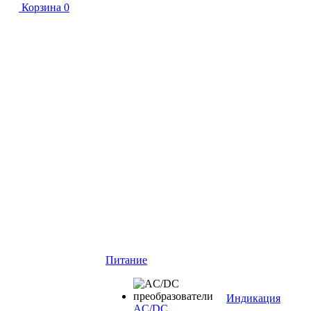
Корзина
0
Питание
Индикация
AC/DC