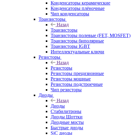
Конденсаторы керамические
Конденсаторы плёночные
Чип конденсаторы
Транзисторы
Назад
Транзисторы
Транзисторы полевые (FET, MOSFET)
Транзисторы биполярные
Транзисторы IGBT
Интеллектуальные ключи
Резисторы
Назад
Резисторы
Резисторы прецизионные
Резисторы мощные
Резисторы подстроечные
Чип резисторы
Диоды
Назад
Диоды
Стабилитроны
Диоды Шоттки
Диодные мосты
Быстрые диоды
SiC диоды