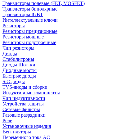
Транзисторы полевые (FET, MOSFET)
Транзисторы биполярные
Транзисторы IGBT
Интеллектуальные ключи
Резисторы
Резисторы прецизионные
Резисторы мощные
Резисторы подстроечные
Чип резисторы
Диоды
Стабилитроны
Диоды Шоттки
Диодные мосты
Быстрые диоды
SiC диоды
TVS-диоды и сборки
Индуктивные компоненты
Чип индуктивности
Устройства защиты
Сетевые фильтры
Газовые разрядники
Реле
Установочные изделия
Вентиляторы
Переменного тока AC