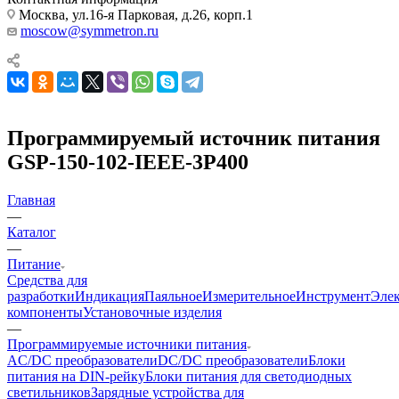
Москва, ул.16-я Парковая, д.26, корп.1
moscow@symmetron.ru
Программируемый источник питания
GSP-150-102-IEEE-3P400
Главная
—
Каталог
—
Питание
Средства для
разработки
Индикация
Паяльное
Измерительное
Инструмент
Эле
компоненты
Установочные изделия
—
Программируемые источники питания
AC/DC преобразователи
DC/DC преобразователи
Блоки
питания на DIN-рейку
Блоки питания для светодиодных
светильников
Зарядные устройства для