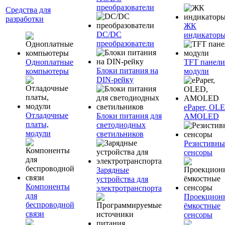
преобразователи
Средства для
разработки
ЖК
DC/DC
индикатор
преобразователи
Одноплатные
TFT панели
Блоки питания на
компьютеры
модули
DIN-рейку
ePaper, OL
Отладочные
Блоки питания для
AMOLED
платы,
светодиодных
модули
светильников
Резистивны
сенсоры
Зарядные
устройства для
Компоненты
электротранспорта
для
Проекцион
беспроводной
ёмкостные
связи
сенсоры