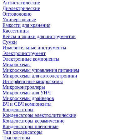
Антистатические
Диэлектрические
Оптоволокно
Универсальные
Емкости для хранения
Кассетницы
Кейсы и ящики для инструментов
Сумки
Измерительные инструменты
Электроинструмент
Электронные компоненты
Микросхемы
Микросхемы управления питанием
Микросхемы для автоэлектроники
Интерфейсные микросхемы
Микроконтроллеры
Микросхемы для УНЧ
Микросхемы драйверов
ВЧ и СВЧ компоненты
Конденсаторы
Конденсаторы электролитические
Конденсаторы керамические
Конденсаторы плёночные
Чип конденсаторы
Транзисторы