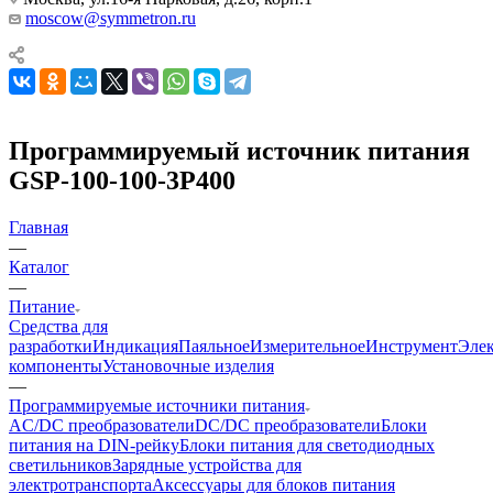
moscow@symmetron.ru
Программируемый источник питания
GSP-100-100-3P400
Главная
—
Каталог
—
Питание
Средства для
разработки
Индикация
Паяльное
Измерительное
Инструмент
Эле
компоненты
Установочные изделия
—
Программируемые источники питания
AC/DC преобразователи
DC/DC преобразователи
Блоки
питания на DIN-рейку
Блоки питания для светодиодных
светильников
Зарядные устройства для
электротранспорта
Аксессуары для блоков питания