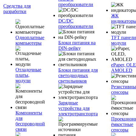
преобразователи
Средства для
разработки
ЖК
DC/DC
индикатор
преобразователи
Одноплатные
TFT панели
Блоки питания на
компьютеры
модули
DIN-рейку
ePaper, OL
Отладочные
Блоки питания для
AMOLED
платы,
светодиодных
модули
светильников
Резистивны
сенсоры
Зарядные
устройства для
Компоненты
электротранспорта
для
Проекцион
беспроводной
ёмкостные
связи
сенсоры