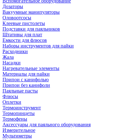
Вспомогательное оборудование
Дозаторы
Вакуумные манипуляторы
Оловоотсосы
Клеевые пистолеты
Подставки для паяльников
Штативы для плат
Емкости для флюсов
Наборы инструментов для пайки
Расходники
Жала
Насадки
Нагревательные элементы
Материалы для пайки
Припои с канифолью
Припои без канифоли
Паяльные пасты
Флюсы
Оплетки
Термоинструмент
Термопинцеты
Термофены
Аксессуары для паяльного оборудования
Измерительное
Мультиметры