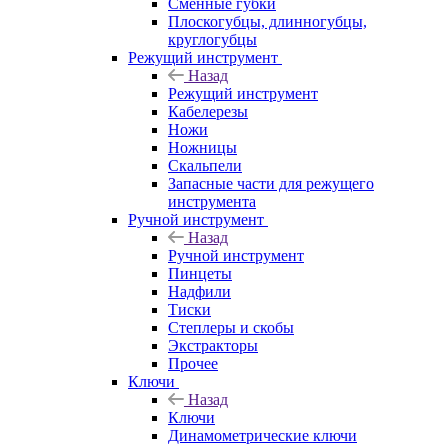
Сменные губки
Плоскогубцы, длинногубцы,
круглогубцы
Режущий инструмент
Назад
Режущий инструмент
Кабелерезы
Ножи
Ножницы
Скальпели
Запасные части для режущего
инструмента
Ручной инструмент
Назад
Ручной инструмент
Пинцеты
Надфили
Тиски
Степлеры и скобы
Экстракторы
Прочее
Ключи
Назад
Ключи
Динамометрические ключи