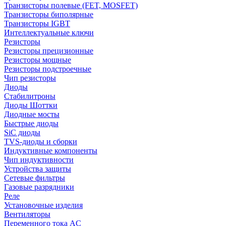
Транзисторы полевые (FET, MOSFET)
Транзисторы биполярные
Транзисторы IGBT
Интеллектуальные ключи
Резисторы
Резисторы прецизионные
Резисторы мощные
Резисторы подстроечные
Чип резисторы
Диоды
Стабилитроны
Диоды Шоттки
Диодные мосты
Быстрые диоды
SiC диоды
TVS-диоды и сборки
Индуктивные компоненты
Чип индуктивности
Устройства защиты
Сетевые фильтры
Газовые разрядники
Реле
Установочные изделия
Вентиляторы
Переменного тока AC