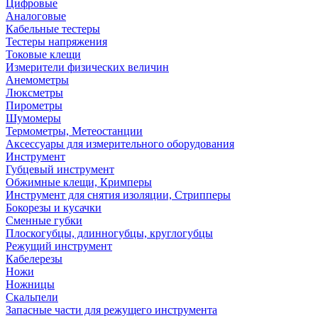
Цифровые
Аналоговые
Кабельные тестеры
Тестеры напряжения
Токовые клещи
Измерители физических величин
Анемометры
Люксметры
Пирометры
Шумомеры
Термометры, Метеостанции
Аксессуары для измерительного оборудования
Инструмент
Губцевый инструмент
Обжимные клещи, Кримперы
Инструмент для снятия изоляции, Стрипперы
Бокорезы и кусачки
Сменные губки
Плоскогубцы, длинногубцы, круглогубцы
Режущий инструмент
Кабелерезы
Ножи
Ножницы
Скальпели
Запасные части для режущего инструмента