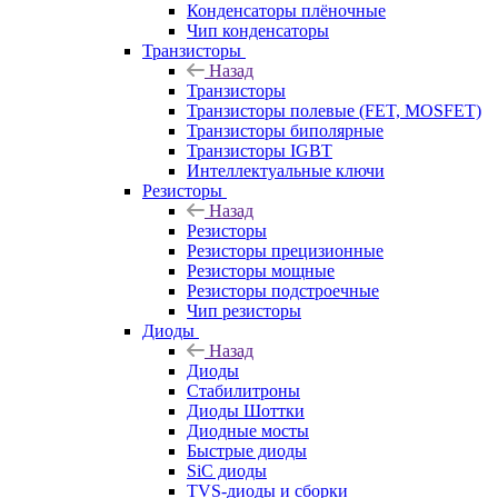
Конденсаторы плёночные
Чип конденсаторы
Транзисторы
Назад
Транзисторы
Транзисторы полевые (FET, MOSFET)
Транзисторы биполярные
Транзисторы IGBT
Интеллектуальные ключи
Резисторы
Назад
Резисторы
Резисторы прецизионные
Резисторы мощные
Резисторы подстроечные
Чип резисторы
Диоды
Назад
Диоды
Стабилитроны
Диоды Шоттки
Диодные мосты
Быстрые диоды
SiC диоды
TVS-диоды и сборки