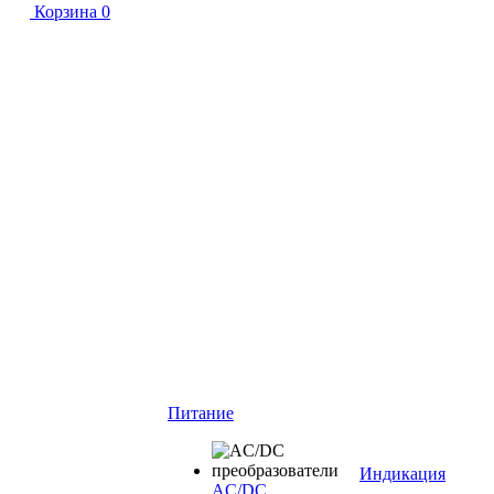
Корзина
0
Питание
Индикация
AC/DC