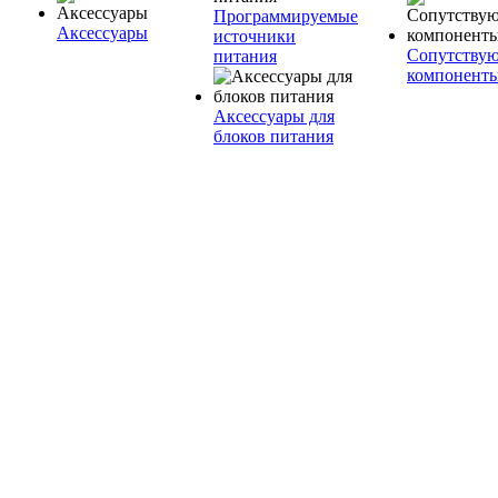
Программируемые
Аксессуары
источники
Сопутству
питания
компонент
Аксессуары для
блоков питания