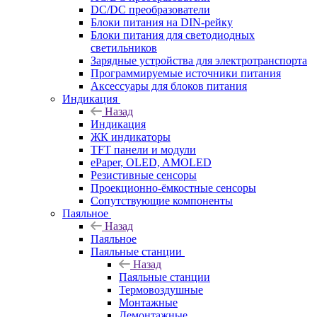
DC/DC преобразователи
Блоки питания на DIN-рейку
Блоки питания для светодиодных
светильников
Зарядные устройства для электротранспорта
Программируемые источники питания
Аксессуары для блоков питания
Индикация
Назад
Индикация
ЖК индикаторы
TFT панели и модули
ePaper, OLED, AMOLED
Резистивные сенсоры
Проекционно-ёмкостные сенсоры
Сопутствующие компоненты
Паяльное
Назад
Паяльное
Паяльные станции
Назад
Паяльные станции
Термовоздушные
Монтажные
Демонтажные