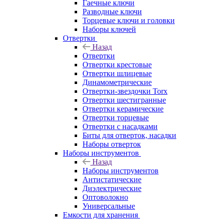
Гаечные ключи
Разводные ключи
Торцевые ключи и головки
Наборы ключей
Отвертки
Назад
Отвертки
Отвертки крестовые
Отвертки шлицевые
Динамометрические
Отвертки-звездочки Torx
Отвертки шестигранные
Отвертки керамические
Отвертки торцевые
Отвертки с насадками
Биты для отверток, насадки
Наборы отверток
Наборы инструментов
Назад
Наборы инструментов
Антистатические
Диэлектрические
Оптоволокно
Универсальные
Емкости для хранения