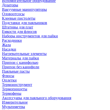
Вспомогательное оборудование
Дозаторы
Вакуумные манипуляторы
Оловоотсосы
Клеевые пистолеты
Подставки для паяльников
Штативы для плат
Емкости для флюсов
Наборы инструментов для пайки
Расходники
Жала
Насадки
Нагревательные элементы
Материалы для пайки
Припои с канифолью
Припои без канифоли
Паяльные пасты
Флюсы
Оплетки
Термоинструмент
Термопинцеты
Термофены
Аксессуары для паяльного оборудования
Измерительное
Мультиметры