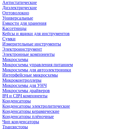
Антистатические
Диэлектрические
Оптоволокно
Универсальные
Емкости для хранения
Кассетницы
Кейсы и ящики для инструментов
Сумки
Измерительные инструменты
Электроинструмент
Электронные компоненты
Микросхемы
Микросхемы управления питанием
Микросхемы для автоэлектроники
Интерфейсные микросхемы
Микроконтроллеры
Микросхемы для УНЧ
Микросхемы драйверов
ВЧ и СВЧ компоненты
Конденсаторы
Конденсаторы электролитические
Конденсаторы керамические
Конденсаторы плёночные
Чип конденсаторы
Транзисторы