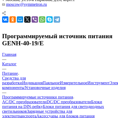
moscow@symmetron.ru
Программируемый источник питания
GENH-40-19/E
Главная
—
Каталог
—
Питание
Средства для
разработки
Индикация
Паяльное
Измерительное
Инструмент
Эле
компоненты
Установочные изделия
—
Программируемые источники питания
AC/DC преобразователи
DC/DC преобразователи
Блоки
питания на DIN-рейку
Блоки питания для светодиодных
светильников
Зарядные устройства для
электротранспорта
Аксессуары для блоков питания