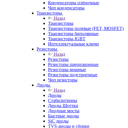
Конденсаторы плёночные
Чип конденсаторы
Транзисторы
Назад
Транзисторы
Транзисторы полевые (FET, MOSFET)
Транзисторы биполярные
Транзисторы IGBT
Интеллектуальные ключи
Резисторы
Назад
Резисторы
Резисторы прецизионные
Резисторы мощные
Резисторы подстроечные
Чип резисторы
Диоды
Назад
Диоды
Стабилитроны
Диоды Шоттки
Диодные мосты
Быстрые диоды
SiC диоды
TVS-диоды и сборки