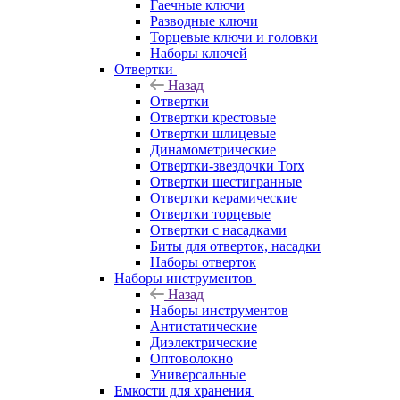
Гаечные ключи
Разводные ключи
Торцевые ключи и головки
Наборы ключей
Отвертки
Назад
Отвертки
Отвертки крестовые
Отвертки шлицевые
Динамометрические
Отвертки-звездочки Torx
Отвертки шестигранные
Отвертки керамические
Отвертки торцевые
Отвертки с насадками
Биты для отверток, насадки
Наборы отверток
Наборы инструментов
Назад
Наборы инструментов
Антистатические
Диэлектрические
Оптоволокно
Универсальные
Емкости для хранения