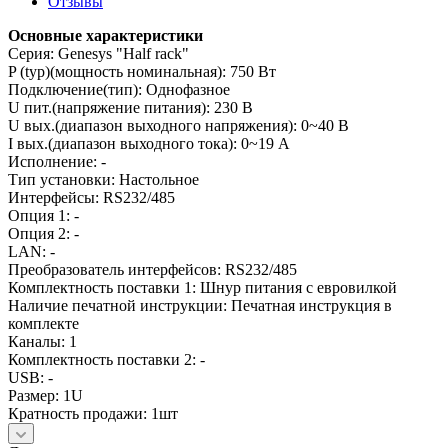
Отзывы
Основные характеристики
Серия: Genesys "Half rack"
P (typ)(мощность номинальная): 750 Вт
Подключение(тип): Однофазное
U пит.(напряжение питания): 230 В
U вых.(диапазон выходного напряжения): 0~40 В
I вых.(диапазон выходного тока): 0~19 А
Исполнение: -
Тип установки: Настольное
Интерфейсы: RS232/485
Опция 1: -
Опция 2: -
LAN: -
Преобразователь интерфейсов: RS232/485
Комплектность поставки 1: Шнур питания с евровилкой
Наличие печатной инструкции: Печатная инструкция в
комплекте
Каналы: 1
Комплектность поставки 2: -
USB: -
Размер: 1U
Кратность продажи: 1шт