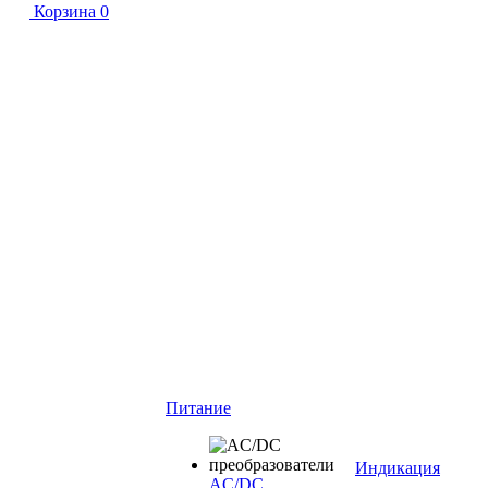
Корзина
0
Питание
Индикация
AC/DC