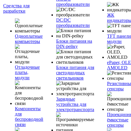
преобразователи
Средства для
разработки
ЖК
DC/DC
индикатор
преобразователи
Одноплатные
TFT панели
Блоки питания на
компьютеры
модули
DIN-рейку
ePaper, OL
Отладочные
Блоки питания для
AMOLED
платы,
светодиодных
модули
светильников
Резистивны
сенсоры
Зарядные
устройства для
Компоненты
электротранспорта
для
Проекцион
беспроводной
ёмкостные
связи
сенсоры