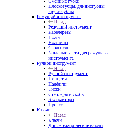
Сменные губки
Плоскогубцы, длинногубцы,
круглогубцы
Режущий инструмент
Назад
Режущий инструмент
Кабелерезы
Ножи
Ножницы
Скальпели
Запасные части для режущего
инструмента
Ручной инструмент
Назад
Ручной инструмент
Пинцеты
Надфили
Тиски
Степлеры и скобы
Экстракторы
Прочее
Ключи
Назад
Ключи
Динамометрические ключи