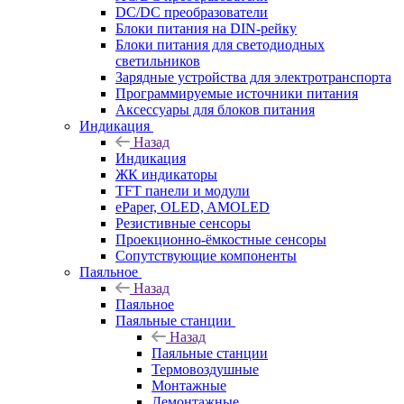
DC/DC преобразователи
Блоки питания на DIN-рейку
Блоки питания для светодиодных
светильников
Зарядные устройства для электротранспорта
Программируемые источники питания
Аксессуары для блоков питания
Индикация
Назад
Индикация
ЖК индикаторы
TFT панели и модули
ePaper, OLED, AMOLED
Резистивные сенсоры
Проекционно-ёмкостные сенсоры
Сопутствующие компоненты
Паяльное
Назад
Паяльное
Паяльные станции
Назад
Паяльные станции
Термовоздушные
Монтажные
Демонтажные