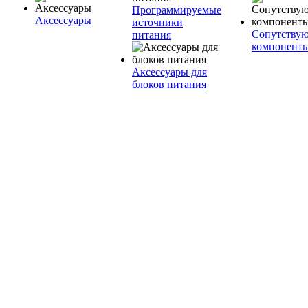
Программируемые
Аксессуары
источники
Сопутству
питания
компонент
Аксессуары для
блоков питания