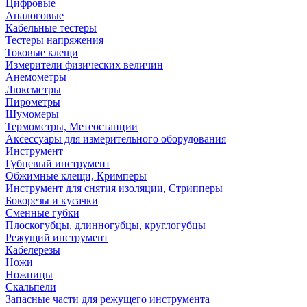
Цифровые
Аналоговые
Кабельные тестеры
Тестеры напряжения
Токовые клещи
Измерители физических величин
Анемометры
Люксметры
Пирометры
Шумомеры
Термометры, Метеостанции
Аксессуары для измерительного оборудования
Инструмент
Губцевый инструмент
Обжимные клещи, Кримперы
Инструмент для снятия изоляции, Стрипперы
Бокорезы и кусачки
Сменные губки
Плоскогубцы, длинногубцы, круглогубцы
Режущий инструмент
Кабелерезы
Ножи
Ножницы
Скальпели
Запасные части для режущего инструмента