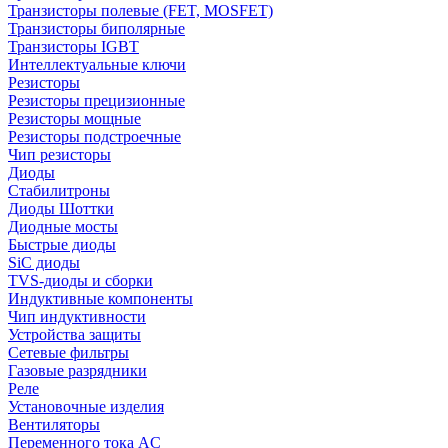
Транзисторы полевые (FET, MOSFET)
Транзисторы биполярные
Транзисторы IGBT
Интеллектуальные ключи
Резисторы
Резисторы прецизионные
Резисторы мощные
Резисторы подстроечные
Чип резисторы
Диоды
Стабилитроны
Диоды Шоттки
Диодные мосты
Быстрые диоды
SiC диоды
TVS-диоды и сборки
Индуктивные компоненты
Чип индуктивности
Устройства защиты
Сетевые фильтры
Газовые разрядники
Реле
Установочные изделия
Вентиляторы
Переменного тока AC