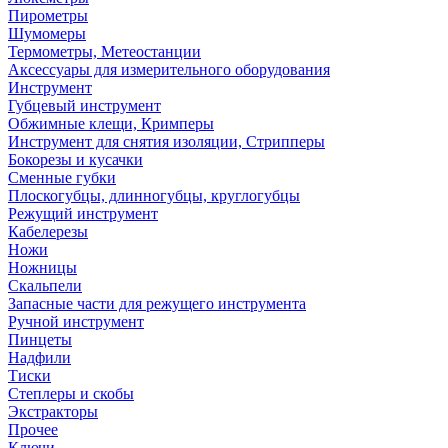
Пирометры
Шумомеры
Термометры, Метеостанции
Аксессуары для измерительного оборудования
Инструмент
Губцевый инструмент
Обжимные клещи, Кримперы
Инструмент для снятия изоляции, Стрипперы
Бокорезы и кусачки
Сменные губки
Плоскогубцы, длинногубцы, круглогубцы
Режущий инструмент
Кабелерезы
Ножи
Ножницы
Скальпели
Запасные части для режущего инструмента
Ручной инструмент
Пинцеты
Надфили
Тиски
Степлеры и скобы
Экстракторы
Прочее
Ключи