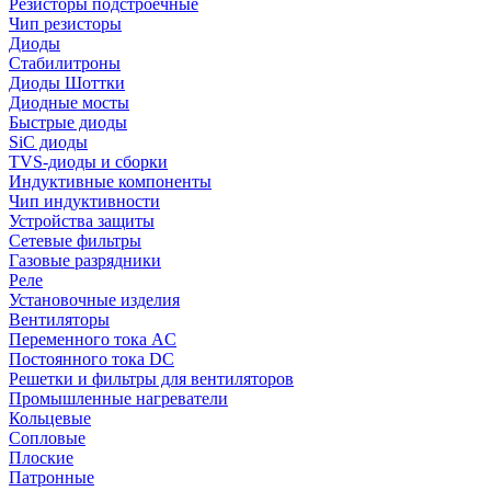
Резисторы подстроечные
Чип резисторы
Диоды
Стабилитроны
Диоды Шоттки
Диодные мосты
Быстрые диоды
SiC диоды
TVS-диоды и сборки
Индуктивные компоненты
Чип индуктивности
Устройства защиты
Сетевые фильтры
Газовые разрядники
Реле
Установочные изделия
Вентиляторы
Переменного тока AC
Постоянного тока DC
Решетки и фильтры для вентиляторов
Промышленные нагреватели
Кольцевые
Сопловые
Плоские
Патронные