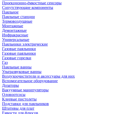
Проекционно-ёмкостные сенсоры
Сопутствующие компоненты
Паяльное
Паяльные станции
Термовоздушные
Монтажные
Демонтажные
Инфракрасные
Универсальные
Паяльники электрические
Газовые паяльники
Газовые паяльники
Газовые горелки
Газ
Паяльные ванны
Ультразвуковые ванны
Воздухоочистители и аксессуары для них
Вспомогательное оборудование
Дозаторы
Вакуумные манипуляторы
Оловоотсосы
Клеевые пистолеты
Подставки для паяльников
Штативы для плат
Емкости для флюсов