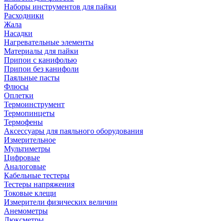
Наборы инструментов для пайки
Расходники
Жала
Насадки
Нагревательные элементы
Материалы для пайки
Припои с канифолью
Припои без канифоли
Паяльные пасты
Флюсы
Оплетки
Термоинструмент
Термопинцеты
Термофены
Аксессуары для паяльного оборудования
Измерительное
Мультиметры
Цифровые
Аналоговые
Кабельные тестеры
Тестеры напряжения
Токовые клещи
Измерители физических величин
Анемометры
Люксметры