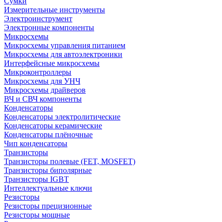
Сумки
Измерительные инструменты
Электроинструмент
Электронные компоненты
Микросхемы
Микросхемы управления питанием
Микросхемы для автоэлектроники
Интерфейсные микросхемы
Микроконтроллеры
Микросхемы для УНЧ
Микросхемы драйверов
ВЧ и СВЧ компоненты
Конденсаторы
Конденсаторы электролитические
Конденсаторы керамические
Конденсаторы плёночные
Чип конденсаторы
Транзисторы
Транзисторы полевые (FET, MOSFET)
Транзисторы биполярные
Транзисторы IGBT
Интеллектуальные ключи
Резисторы
Резисторы прецизионные
Резисторы мощные