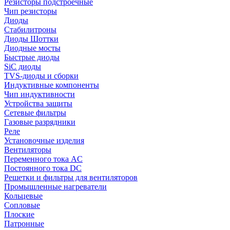
Резисторы подстроечные
Чип резисторы
Диоды
Стабилитроны
Диоды Шоттки
Диодные мосты
Быстрые диоды
SiC диоды
TVS-диоды и сборки
Индуктивные компоненты
Чип индуктивности
Устройства защиты
Сетевые фильтры
Газовые разрядники
Реле
Установочные изделия
Вентиляторы
Переменного тока AC
Постоянного тока DC
Решетки и фильтры для вентиляторов
Промышленные нагреватели
Кольцевые
Сопловые
Плоские
Патронные