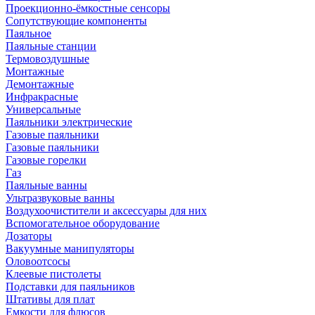
Проекционно-ёмкостные сенсоры
Сопутствующие компоненты
Паяльное
Паяльные станции
Термовоздушные
Монтажные
Демонтажные
Инфракрасные
Универсальные
Паяльники электрические
Газовые паяльники
Газовые паяльники
Газовые горелки
Газ
Паяльные ванны
Ультразвуковые ванны
Воздухоочистители и аксессуары для них
Вспомогательное оборудование
Дозаторы
Вакуумные манипуляторы
Оловоотсосы
Клеевые пистолеты
Подставки для паяльников
Штативы для плат
Емкости для флюсов