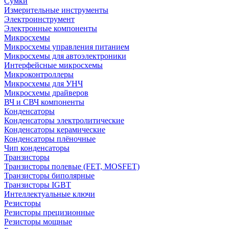
Сумки
Измерительные инструменты
Электроинструмент
Электронные компоненты
Микросхемы
Микросхемы управления питанием
Микросхемы для автоэлектроники
Интерфейсные микросхемы
Микроконтроллеры
Микросхемы для УНЧ
Микросхемы драйверов
ВЧ и СВЧ компоненты
Конденсаторы
Конденсаторы электролитические
Конденсаторы керамические
Конденсаторы плёночные
Чип конденсаторы
Транзисторы
Транзисторы полевые (FET, MOSFET)
Транзисторы биполярные
Транзисторы IGBT
Интеллектуальные ключи
Резисторы
Резисторы прецизионные
Резисторы мощные