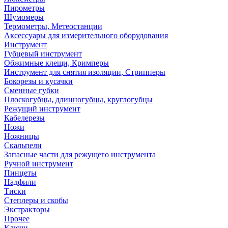
Пирометры
Шумомеры
Термометры, Метеостанции
Аксессуары для измерительного оборудования
Инструмент
Губцевый инструмент
Обжимные клещи, Кримперы
Инструмент для снятия изоляции, Стрипперы
Бокорезы и кусачки
Сменные губки
Плоскогубцы, длинногубцы, круглогубцы
Режущий инструмент
Кабелерезы
Ножи
Ножницы
Скальпели
Запасные части для режущего инструмента
Ручной инструмент
Пинцеты
Надфили
Тиски
Степлеры и скобы
Экстракторы
Прочее
Ключи