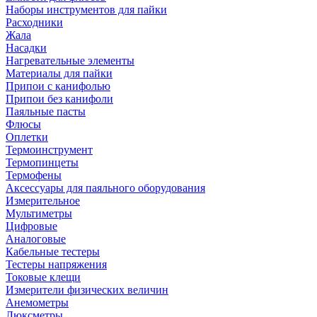
Наборы инструментов для пайки
Расходники
Жала
Насадки
Нагревательные элементы
Материалы для пайки
Припои с канифолью
Припои без канифоли
Паяльные пасты
Флюсы
Оплетки
Термоинструмент
Термопинцеты
Термофены
Аксессуары для паяльного оборудования
Измерительное
Мультиметры
Цифровые
Аналоговые
Кабельные тестеры
Тестеры напряжения
Токовые клещи
Измерители физических величин
Анемометры
Люксметры