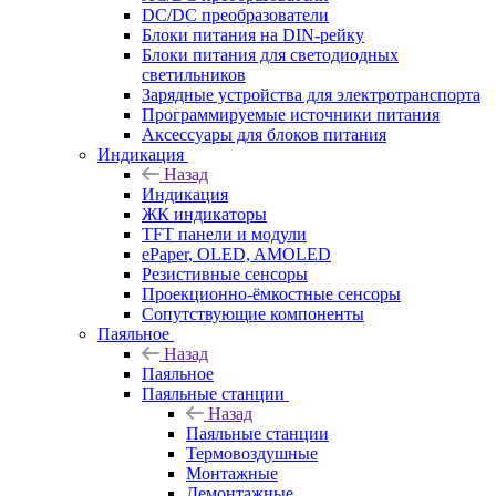
DC/DC преобразователи
Блоки питания на DIN-рейку
Блоки питания для светодиодных
светильников
Зарядные устройства для электротранспорта
Программируемые источники питания
Аксессуары для блоков питания
Индикация
Назад
Индикация
ЖК индикаторы
TFT панели и модули
ePaper, OLED, AMOLED
Резистивные сенсоры
Проекционно-ёмкостные сенсоры
Сопутствующие компоненты
Паяльное
Назад
Паяльное
Паяльные станции
Назад
Паяльные станции
Термовоздушные
Монтажные
Демонтажные