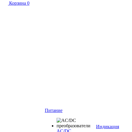
Корзина
0
Питание
Индикация
AC/DC