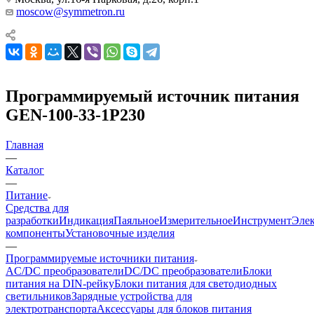
moscow@symmetron.ru
Программируемый источник питания
GEN-100-33-1P230
Главная
—
Каталог
—
Питание
Средства для
разработки
Индикация
Паяльное
Измерительное
Инструмент
Эле
компоненты
Установочные изделия
—
Программируемые источники питания
AC/DC преобразователи
DC/DC преобразователи
Блоки
питания на DIN-рейку
Блоки питания для светодиодных
светильников
Зарядные устройства для
электротранспорта
Аксессуары для блоков питания