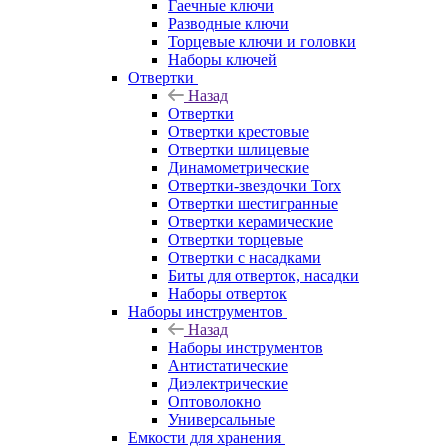
Гаечные ключи
Разводные ключи
Торцевые ключи и головки
Наборы ключей
Отвертки
Назад
Отвертки
Отвертки крестовые
Отвертки шлицевые
Динамометрические
Отвертки-звездочки Torx
Отвертки шестигранные
Отвертки керамические
Отвертки торцевые
Отвертки с насадками
Биты для отверток, насадки
Наборы отверток
Наборы инструментов
Назад
Наборы инструментов
Антистатические
Диэлектрические
Оптоволокно
Универсальные
Емкости для хранения