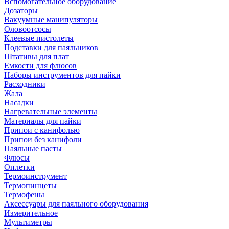
Вспомогательное оборудование
Дозаторы
Вакуумные манипуляторы
Оловоотсосы
Клеевые пистолеты
Подставки для паяльников
Штативы для плат
Емкости для флюсов
Наборы инструментов для пайки
Расходники
Жала
Насадки
Нагревательные элементы
Материалы для пайки
Припои с канифолью
Припои без канифоли
Паяльные пасты
Флюсы
Оплетки
Термоинструмент
Термопинцеты
Термофены
Аксессуары для паяльного оборудования
Измерительное
Мультиметры