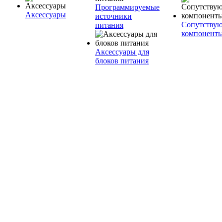
Программируемые
Аксессуары
источники
Сопутству
питания
компонент
Аксессуары для
блоков питания