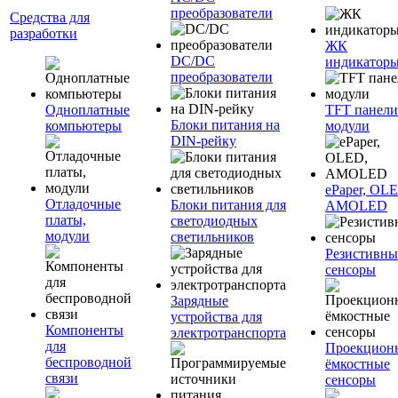
преобразователи
Средства для
разработки
ЖК
DC/DC
индикатор
преобразователи
Одноплатные
TFT панели
Блоки питания на
компьютеры
модули
DIN-рейку
ePaper, OL
Отладочные
Блоки питания для
AMOLED
платы,
светодиодных
модули
светильников
Резистивны
сенсоры
Зарядные
устройства для
Компоненты
электротранспорта
для
Проекцион
беспроводной
ёмкостные
связи
сенсоры