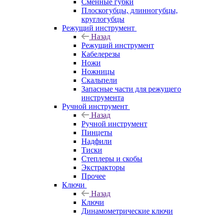
Сменные губки
Плоскогубцы, длинногубцы,
круглогубцы
Режущий инструмент
Назад
Режущий инструмент
Кабелерезы
Ножи
Ножницы
Скальпели
Запасные части для режущего
инструмента
Ручной инструмент
Назад
Ручной инструмент
Пинцеты
Надфили
Тиски
Степлеры и скобы
Экстракторы
Прочее
Ключи
Назад
Ключи
Динамометрические ключи