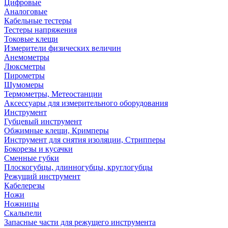
Цифровые
Аналоговые
Кабельные тестеры
Тестеры напряжения
Токовые клещи
Измерители физических величин
Анемометры
Люксметры
Пирометры
Шумомеры
Термометры, Метеостанции
Аксессуары для измерительного оборудования
Инструмент
Губцевый инструмент
Обжимные клещи, Кримперы
Инструмент для снятия изоляции, Стрипперы
Бокорезы и кусачки
Сменные губки
Плоскогубцы, длинногубцы, круглогубцы
Режущий инструмент
Кабелерезы
Ножи
Ножницы
Скальпели
Запасные части для режущего инструмента