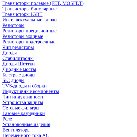
Транзисторы полевые (FET, MOSFET)
Транзисторы биполярные
Транзисторы IGBT
Интеллектуальные ключи
Резисторы
Резисторы прецизионные
Резисторы мощные
Резисторы подстроечные
Чип резисторы
Диоды
Стабилитроны
Диоды Шоттки
Диодные мосты
Быстрые диоды
SiC диоды
TVS-диоды и сборки
Индуктивные компоненты
Чип индуктивности
Устройства защиты
Сетевые фильтры
Газовые разрядники
Реле
Установочные изделия
Вентиляторы
Переменного тока AC