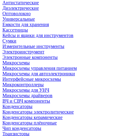
Антистатические
Диэлектрические
Оптоволокно
Универсальные
Емкости для хранения
Кассетницы
Кейсы и ящики для инструментов
Сумки
Измерительные инструменты
Электроинструмент
Электронные компоненты
Микросхемы
Микросхемы управления питанием
Микросхемы для автоэлектроники
Интерфейсные микросхемы
Микроконтроллеры
Микросхемы для УНЧ
Микросхемы драйверов
ВЧ и СВЧ компоненты
Конденсаторы
Конденсаторы электролитические
Конденсаторы керамические
Конденсаторы плёночные
Чип конденсаторы
Транзисторы