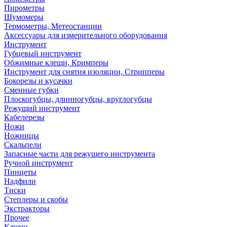
Пирометры
Шумомеры
Термометры, Метеостанции
Аксессуары для измерительного оборудования
Инструмент
Губцевый инструмент
Обжимные клещи, Кримперы
Инструмент для снятия изоляции, Стрипперы
Бокорезы и кусачки
Сменные губки
Плоскогубцы, длинногубцы, круглогубцы
Режущий инструмент
Кабелерезы
Ножи
Ножницы
Скальпели
Запасные части для режущего инструмента
Ручной инструмент
Пинцеты
Надфили
Тиски
Степлеры и скобы
Экстракторы
Прочее
Ключи