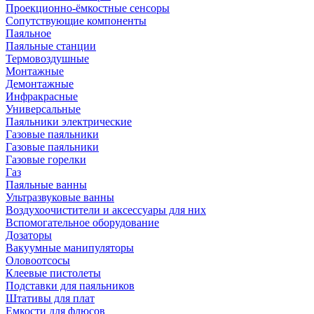
Проекционно-ёмкостные сенсоры
Сопутствующие компоненты
Паяльное
Паяльные станции
Термовоздушные
Монтажные
Демонтажные
Инфракрасные
Универсальные
Паяльники электрические
Газовые паяльники
Газовые паяльники
Газовые горелки
Газ
Паяльные ванны
Ультразвуковые ванны
Воздухоочистители и аксессуары для них
Вспомогательное оборудование
Дозаторы
Вакуумные манипуляторы
Оловоотсосы
Клеевые пистолеты
Подставки для паяльников
Штативы для плат
Емкости для флюсов