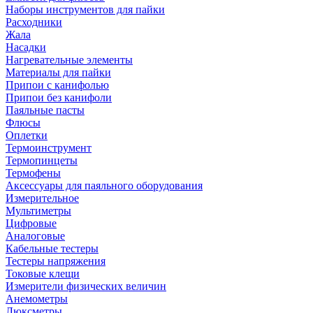
Наборы инструментов для пайки
Расходники
Жала
Насадки
Нагревательные элементы
Материалы для пайки
Припои с канифолью
Припои без канифоли
Паяльные пасты
Флюсы
Оплетки
Термоинструмент
Термопинцеты
Термофены
Аксессуары для паяльного оборудования
Измерительное
Мультиметры
Цифровые
Аналоговые
Кабельные тестеры
Тестеры напряжения
Токовые клещи
Измерители физических величин
Анемометры
Люксметры