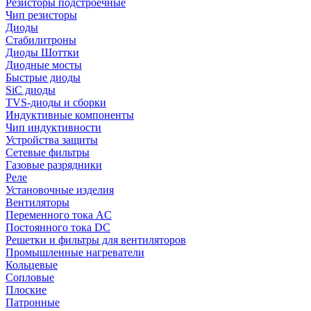
Резисторы подстроечные
Чип резисторы
Диоды
Стабилитроны
Диоды Шоттки
Диодные мосты
Быстрые диоды
SiC диоды
TVS-диоды и сборки
Индуктивные компоненты
Чип индуктивности
Устройства защиты
Сетевые фильтры
Газовые разрядники
Реле
Установочные изделия
Вентиляторы
Переменного тока AC
Постоянного тока DC
Решетки и фильтры для вентиляторов
Промышленные нагреватели
Кольцевые
Сопловые
Плоские
Патронные