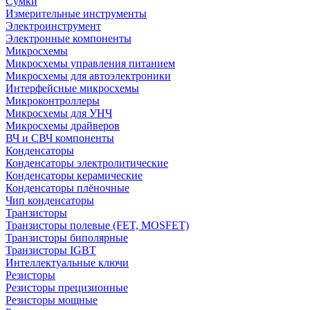
Сумки
Измерительные инструменты
Электроинструмент
Электронные компоненты
Микросхемы
Микросхемы управления питанием
Микросхемы для автоэлектроники
Интерфейсные микросхемы
Микроконтроллеры
Микросхемы для УНЧ
Микросхемы драйверов
ВЧ и СВЧ компоненты
Конденсаторы
Конденсаторы электролитические
Конденсаторы керамические
Конденсаторы плёночные
Чип конденсаторы
Транзисторы
Транзисторы полевые (FET, MOSFET)
Транзисторы биполярные
Транзисторы IGBT
Интеллектуальные ключи
Резисторы
Резисторы прецизионные
Резисторы мощные