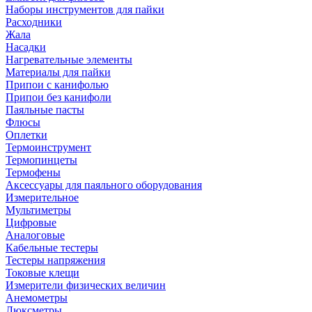
Наборы инструментов для пайки
Расходники
Жала
Насадки
Нагревательные элементы
Материалы для пайки
Припои с канифолью
Припои без канифоли
Паяльные пасты
Флюсы
Оплетки
Термоинструмент
Термопинцеты
Термофены
Аксессуары для паяльного оборудования
Измерительное
Мультиметры
Цифровые
Аналоговые
Кабельные тестеры
Тестеры напряжения
Токовые клещи
Измерители физических величин
Анемометры
Люксметры