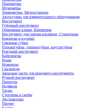
Пирометры
Шумомеры
Термометры, Метеостанции
Аксессуары для измерительного оборудования
Инструмент
Губцевый инструмент
Обжимные клещи, Кримперы
Инструмент для снятия изоляции, Стрипперы
Бокорезы и кусачки
Сменные губки
Плоскогубцы, длинногубцы, круглогубцы
Режущий инструмент
Кабелерезы
Ножи
Ножницы
Скальпели
Запасные части для режущего инструмента
Ручной инструмент
Пинцеты
Надфили
Тиски
Степлеры и скобы
Экстракторы
Прочее
Ключи