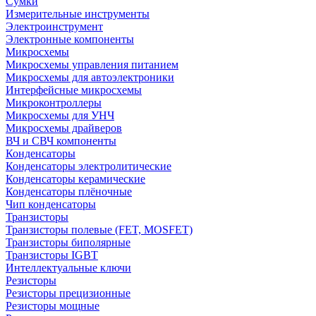
Сумки
Измерительные инструменты
Электроинструмент
Электронные компоненты
Микросхемы
Микросхемы управления питанием
Микросхемы для автоэлектроники
Интерфейсные микросхемы
Микроконтроллеры
Микросхемы для УНЧ
Микросхемы драйверов
ВЧ и СВЧ компоненты
Конденсаторы
Конденсаторы электролитические
Конденсаторы керамические
Конденсаторы плёночные
Чип конденсаторы
Транзисторы
Транзисторы полевые (FET, MOSFET)
Транзисторы биполярные
Транзисторы IGBT
Интеллектуальные ключи
Резисторы
Резисторы прецизионные
Резисторы мощные