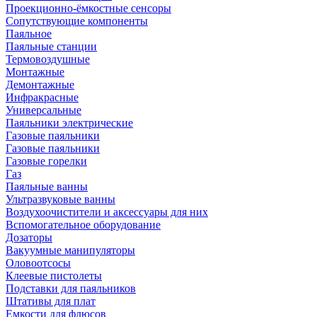
Проекционно-ёмкостные сенсоры
Сопутствующие компоненты
Паяльное
Паяльные станции
Термовоздушные
Монтажные
Демонтажные
Инфракрасные
Универсальные
Паяльники электрические
Газовые паяльники
Газовые паяльники
Газовые горелки
Газ
Паяльные ванны
Ультразвуковые ванны
Воздухоочистители и аксессуары для них
Вспомогательное оборудование
Дозаторы
Вакуумные манипуляторы
Оловоотсосы
Клеевые пистолеты
Подставки для паяльников
Штативы для плат
Емкости для флюсов