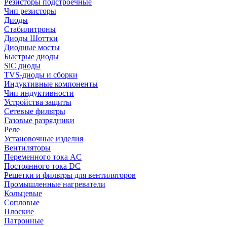
Резисторы подстроечные
Чип резисторы
Диоды
Стабилитроны
Диоды Шоттки
Диодные мосты
Быстрые диоды
SiC диоды
TVS-диоды и сборки
Индуктивные компоненты
Чип индуктивности
Устройства защиты
Сетевые фильтры
Газовые разрядники
Реле
Установочные изделия
Вентиляторы
Переменного тока AC
Постоянного тока DC
Решетки и фильтры для вентиляторов
Промышленные нагреватели
Кольцевые
Сопловые
Плоские
Патронные