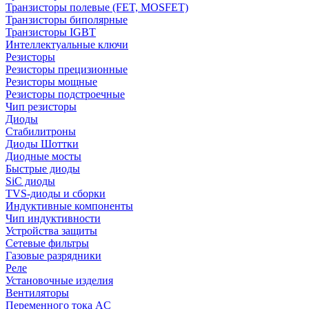
Транзисторы полевые (FET, MOSFET)
Транзисторы биполярные
Транзисторы IGBT
Интеллектуальные ключи
Резисторы
Резисторы прецизионные
Резисторы мощные
Резисторы подстроечные
Чип резисторы
Диоды
Стабилитроны
Диоды Шоттки
Диодные мосты
Быстрые диоды
SiC диоды
TVS-диоды и сборки
Индуктивные компоненты
Чип индуктивности
Устройства защиты
Сетевые фильтры
Газовые разрядники
Реле
Установочные изделия
Вентиляторы
Переменного тока AC