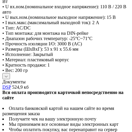
Вт
• U вх.ном.(номинальное входное напряжение): 110 В / 220 В
авто
• U вых.ном.(номинальное выходное напряжение): 15 В
• I вых.макс.(максимальный выходной ток): 2 А
• Тип: AC/DC
• Тип монтажа: для монтажа на DIN-рейке
• Диапазон рабочих температур: -25°C~71°C
• Прочность изоляции I/O: 3000 В (AC)
• Размеры (ШxВxГ): 53 x 91 x 55.6 мм
• Исполнение: Закрытый
• Материал: пластиковый корпус
• Кратность продажи: 1
• Вес: 200 гр
Документы
DSP
524,9 кб
Вся оплата производится карточкой непосредственно на
сайте
Оплата банковской картой на нашем сайте во время
размещения заказа
Получаете чек на вашу электронную почту
Мы принимаем все основные виды электронных карт
Чтобы оплатить покупку, вас перенаправит на сервер