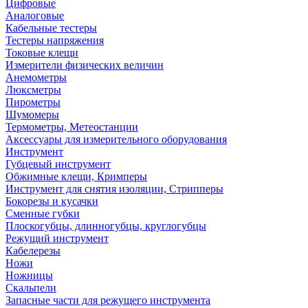
Цифровые
Аналоговые
Кабельные тестеры
Тестеры напряжения
Токовые клещи
Измерители физических величин
Анемометры
Люксметры
Пирометры
Шумомеры
Термометры, Метеостанции
Аксессуары для измерительного оборудования
Инструмент
Губцевый инструмент
Обжимные клещи, Кримперы
Инструмент для снятия изоляции, Стрипперы
Бокорезы и кусачки
Сменные губки
Плоскогубцы, длинногубцы, круглогубцы
Режущий инструмент
Кабелерезы
Ножи
Ножницы
Скальпели
Запасные части для режущего инструмента