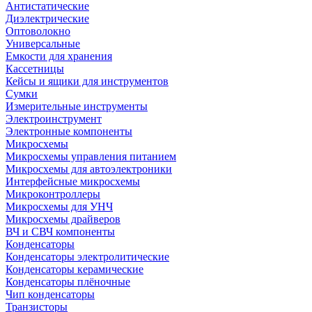
Антистатические
Диэлектрические
Оптоволокно
Универсальные
Емкости для хранения
Кассетницы
Кейсы и ящики для инструментов
Сумки
Измерительные инструменты
Электроинструмент
Электронные компоненты
Микросхемы
Микросхемы управления питанием
Микросхемы для автоэлектроники
Интерфейсные микросхемы
Микроконтроллеры
Микросхемы для УНЧ
Микросхемы драйверов
ВЧ и СВЧ компоненты
Конденсаторы
Конденсаторы электролитические
Конденсаторы керамические
Конденсаторы плёночные
Чип конденсаторы
Транзисторы