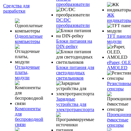
преобразователи
Средства для
разработки
ЖК
DC/DC
индикатор
преобразователи
Одноплатные
TFT панели
Блоки питания на
компьютеры
модули
DIN-рейку
ePaper, OL
Отладочные
Блоки питания для
AMOLED
платы,
светодиодных
модули
светильников
Резистивны
сенсоры
Зарядные
устройства для
Компоненты
электротранспорта
для
Проекцион
беспроводной
ёмкостные
связи
сенсоры