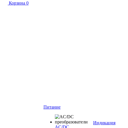
Корзина
0
Питание
Индикация
AC/DC