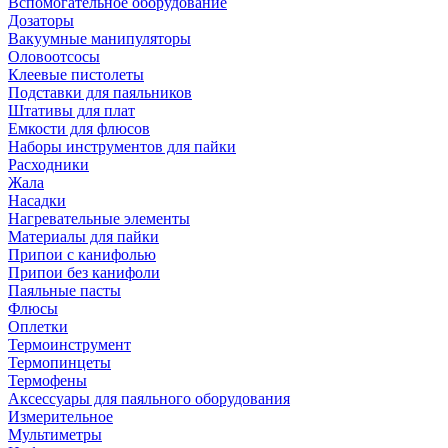
Вспомогательное оборудование
Дозаторы
Вакуумные манипуляторы
Оловоотсосы
Клеевые пистолеты
Подставки для паяльников
Штативы для плат
Емкости для флюсов
Наборы инструментов для пайки
Расходники
Жала
Насадки
Нагревательные элементы
Материалы для пайки
Припои с канифолью
Припои без канифоли
Паяльные пасты
Флюсы
Оплетки
Термоинструмент
Термопинцеты
Термофены
Аксессуары для паяльного оборудования
Измерительное
Мультиметры