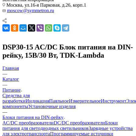
Москва, ул.16-я Парковая, д.26, корп.1
moscow@symmetron.ru
DSP30-15 AC/DC Блок питания на DIN-
рейку, 15В/30 Вт, TDK-Lambda
Главная
—
Каталог
—
Питание
Средства для
разработки
Индикация
Паяльное
Измерительное
Инструмент
Эле
компоненты
Установочные изделия
—
Блоки питания на DIN-рейку
AC/DC преобразователи
DC/DC преобразователи
Блоки
питания для светодиодных светильников
Зарядные устройства
для электротранспорта
Программируемые источники