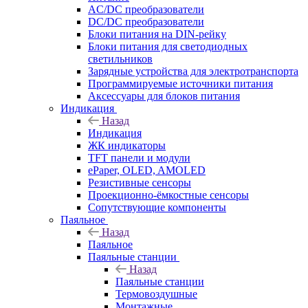
AC/DC преобразователи
DC/DC преобразователи
Блоки питания на DIN-рейку
Блоки питания для светодиодных
светильников
Зарядные устройства для электротранспорта
Программируемые источники питания
Аксессуары для блоков питания
Индикация
Назад
Индикация
ЖК индикаторы
TFT панели и модули
ePaper, OLED, AMOLED
Резистивные сенсоры
Проекционно-ёмкостные сенсоры
Сопутствующие компоненты
Паяльное
Назад
Паяльное
Паяльные станции
Назад
Паяльные станции
Термовоздушные
Монтажные