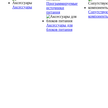
Программируемые
Аксессуары
источники
Сопутству
питания
компонент
Аксессуары для
блоков питания