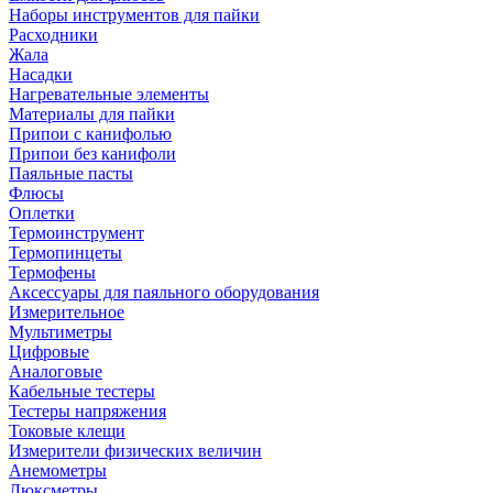
Наборы инструментов для пайки
Расходники
Жала
Насадки
Нагревательные элементы
Материалы для пайки
Припои с канифолью
Припои без канифоли
Паяльные пасты
Флюсы
Оплетки
Термоинструмент
Термопинцеты
Термофены
Аксессуары для паяльного оборудования
Измерительное
Мультиметры
Цифровые
Аналоговые
Кабельные тестеры
Тестеры напряжения
Токовые клещи
Измерители физических величин
Анемометры
Люксметры