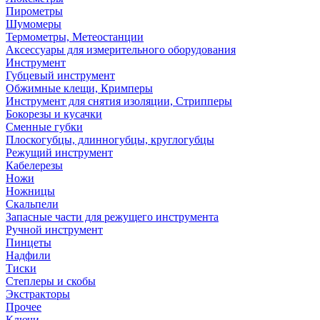
Пирометры
Шумомеры
Термометры, Метеостанции
Аксессуары для измерительного оборудования
Инструмент
Губцевый инструмент
Обжимные клещи, Кримперы
Инструмент для снятия изоляции, Стрипперы
Бокорезы и кусачки
Сменные губки
Плоскогубцы, длинногубцы, круглогубцы
Режущий инструмент
Кабелерезы
Ножи
Ножницы
Скальпели
Запасные части для режущего инструмента
Ручной инструмент
Пинцеты
Надфили
Тиски
Степлеры и скобы
Экстракторы
Прочее
Ключи