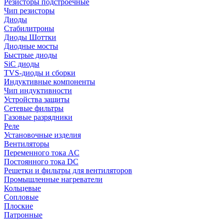
Резисторы подстроечные
Чип резисторы
Диоды
Стабилитроны
Диоды Шоттки
Диодные мосты
Быстрые диоды
SiC диоды
TVS-диоды и сборки
Индуктивные компоненты
Чип индуктивности
Устройства защиты
Сетевые фильтры
Газовые разрядники
Реле
Установочные изделия
Вентиляторы
Переменного тока AC
Постоянного тока DC
Решетки и фильтры для вентиляторов
Промышленные нагреватели
Кольцевые
Сопловые
Плоские
Патронные