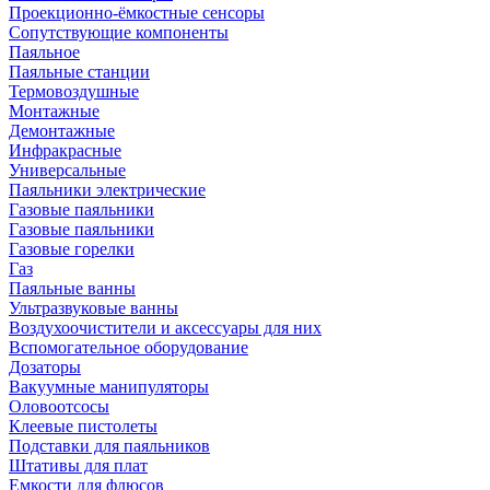
Проекционно-ёмкостные сенсоры
Сопутствующие компоненты
Паяльное
Паяльные станции
Термовоздушные
Монтажные
Демонтажные
Инфракрасные
Универсальные
Паяльники электрические
Газовые паяльники
Газовые паяльники
Газовые горелки
Газ
Паяльные ванны
Ультразвуковые ванны
Воздухоочистители и аксессуары для них
Вспомогательное оборудование
Дозаторы
Вакуумные манипуляторы
Оловоотсосы
Клеевые пистолеты
Подставки для паяльников
Штативы для плат
Емкости для флюсов