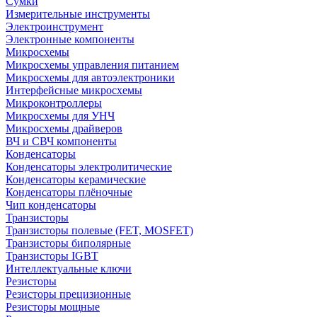
Сумки
Измерительные инструменты
Электроинструмент
Электронные компоненты
Микросхемы
Микросхемы управления питанием
Микросхемы для автоэлектроники
Интерфейсные микросхемы
Микроконтроллеры
Микросхемы для УНЧ
Микросхемы драйверов
ВЧ и СВЧ компоненты
Конденсаторы
Конденсаторы электролитические
Конденсаторы керамические
Конденсаторы плёночные
Чип конденсаторы
Транзисторы
Транзисторы полевые (FET, MOSFET)
Транзисторы биполярные
Транзисторы IGBT
Интеллектуальные ключи
Резисторы
Резисторы прецизионные
Резисторы мощные