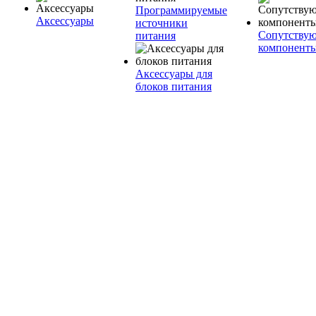
Программируемые
Аксессуары
источники
Сопутству
питания
компонент
Аксессуары для
блоков питания