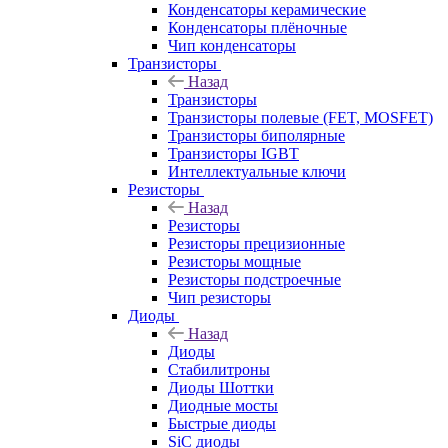
Конденсаторы керамические
Конденсаторы плёночные
Чип конденсаторы
Транзисторы
Назад
Транзисторы
Транзисторы полевые (FET, MOSFET)
Транзисторы биполярные
Транзисторы IGBT
Интеллектуальные ключи
Резисторы
Назад
Резисторы
Резисторы прецизионные
Резисторы мощные
Резисторы подстроечные
Чип резисторы
Диоды
Назад
Диоды
Стабилитроны
Диоды Шоттки
Диодные мосты
Быстрые диоды
SiC диоды