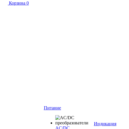
Корзина
0
Питание
Индикация
AC/DC