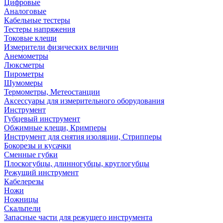
Цифровые
Аналоговые
Кабельные тестеры
Тестеры напряжения
Токовые клещи
Измерители физических величин
Анемометры
Люксметры
Пирометры
Шумомеры
Термометры, Метеостанции
Аксессуары для измерительного оборудования
Инструмент
Губцевый инструмент
Обжимные клещи, Кримперы
Инструмент для снятия изоляции, Стрипперы
Бокорезы и кусачки
Сменные губки
Плоскогубцы, длинногубцы, круглогубцы
Режущий инструмент
Кабелерезы
Ножи
Ножницы
Скальпели
Запасные части для режущего инструмента