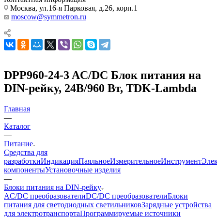
Москва, ул.16-я Парковая, д.26, корп.1
moscow@symmetron.ru
DPP960-24-3 AC/DC Блок питания на
DIN-рейку, 24В/960 Вт, TDK-Lambda
Главная
—
Каталог
—
Питание
Средства для
разработки
Индикация
Паяльное
Измерительное
Инструмент
Эле
компоненты
Установочные изделия
—
Блоки питания на DIN-рейку
AC/DC преобразователи
DC/DC преобразователи
Блоки
питания для светодиодных светильников
Зарядные устройства
для электротранспорта
Программируемые источники