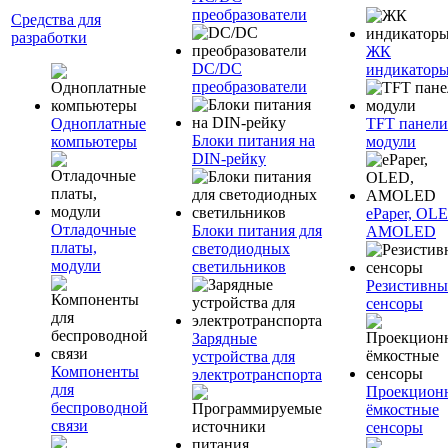
преобразователи
Средства для
разработки
ЖК
DC/DC
индикатор
преобразователи
Одноплатные
TFT панели
Блоки питания на
компьютеры
модули
DIN-рейку
ePaper, OL
Отладочные
Блоки питания для
AMOLED
платы,
светодиодных
модули
светильников
Резистивны
сенсоры
Зарядные
устройства для
Компоненты
электротранспорта
для
Проекцион
беспроводной
ёмкостные
связи
сенсоры