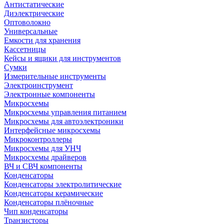
Антистатические
Диэлектрические
Оптоволокно
Универсальные
Емкости для хранения
Кассетницы
Кейсы и ящики для инструментов
Сумки
Измерительные инструменты
Электроинструмент
Электронные компоненты
Микросхемы
Микросхемы управления питанием
Микросхемы для автоэлектроники
Интерфейсные микросхемы
Микроконтроллеры
Микросхемы для УНЧ
Микросхемы драйверов
ВЧ и СВЧ компоненты
Конденсаторы
Конденсаторы электролитические
Конденсаторы керамические
Конденсаторы плёночные
Чип конденсаторы
Транзисторы