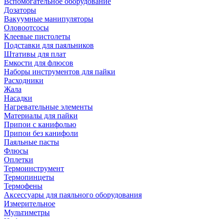
Вспомогательное оборудование
Дозаторы
Вакуумные манипуляторы
Оловоотсосы
Клеевые пистолеты
Подставки для паяльников
Штативы для плат
Емкости для флюсов
Наборы инструментов для пайки
Расходники
Жала
Насадки
Нагревательные элементы
Материалы для пайки
Припои с канифолью
Припои без канифоли
Паяльные пасты
Флюсы
Оплетки
Термоинструмент
Термопинцеты
Термофены
Аксессуары для паяльного оборудования
Измерительное
Мультиметры