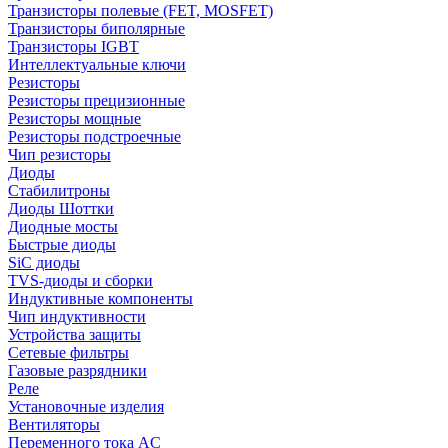
Транзисторы полевые (FET, MOSFET)
Транзисторы биполярные
Транзисторы IGBT
Интеллектуальные ключи
Резисторы
Резисторы прецизионные
Резисторы мощные
Резисторы подстроечные
Чип резисторы
Диоды
Стабилитроны
Диоды Шоттки
Диодные мосты
Быстрые диоды
SiC диоды
TVS-диоды и сборки
Индуктивные компоненты
Чип индуктивности
Устройства защиты
Сетевые фильтры
Газовые разрядники
Реле
Установочные изделия
Вентиляторы
Переменного тока AC