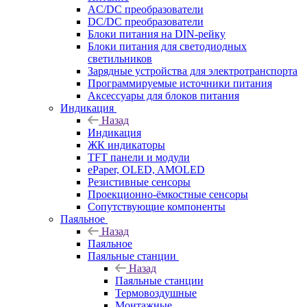
AC/DC преобразователи
DC/DC преобразователи
Блоки питания на DIN-рейку
Блоки питания для светодиодных
светильников
Зарядные устройства для электротранспорта
Программируемые источники питания
Аксессуары для блоков питания
Индикация
Назад
Индикация
ЖК индикаторы
TFT панели и модули
ePaper, OLED, AMOLED
Резистивные сенсоры
Проекционно-ёмкостные сенсоры
Сопутствующие компоненты
Паяльное
Назад
Паяльное
Паяльные станции
Назад
Паяльные станции
Термовоздушные
Монтажные