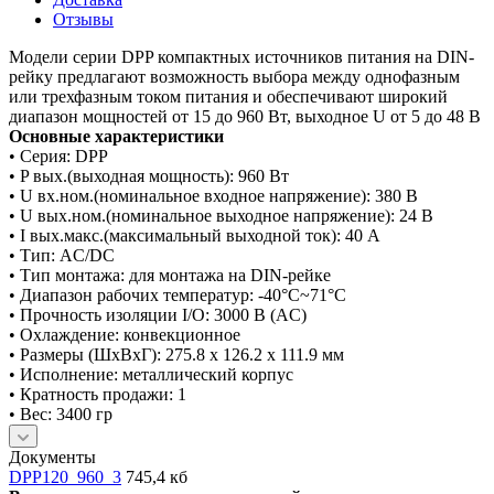
Отзывы
Модели серии DPP компактных источников питания на DIN-
рейку предлагают возможность выбора между однофазным
или трехфазным током питания и обеспечивают широкий
диапазон мощностей от 15 до 960 Вт, выходное U от 5 до 48 В
Основные характеристики
• Серия: DPP
• P вых.(выходная мощность): 960 Вт
• U вх.ном.(номинальное входное напряжение): 380 В
• U вых.ном.(номинальное выходное напряжение): 24 В
• I вых.макс.(максимальный выходной ток): 40 А
• Тип: AC/DC
• Тип монтажа: для монтажа на DIN-рейке
• Диапазон рабочих температур: -40°C~71°C
• Прочность изоляции I/O: 3000 В (AC)
• Охлаждение: конвекционное
• Размеры (ШxВxГ): 275.8 x 126.2 x 111.9 мм
• Исполнение: металлический корпус
• Кратность продажи: 1
• Вес: 3400 гр
Документы
DPP120_960_3
745,4 кб