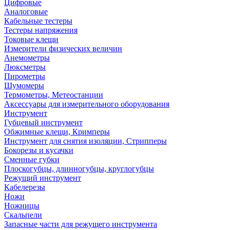
Цифровые
Аналоговые
Кабельные тестеры
Тестеры напряжения
Токовые клещи
Измерители физических величин
Анемометры
Люксметры
Пирометры
Шумомеры
Термометры, Метеостанции
Аксессуары для измерительного оборудования
Инструмент
Губцевый инструмент
Обжимные клещи, Кримперы
Инструмент для снятия изоляции, Стрипперы
Бокорезы и кусачки
Сменные губки
Плоскогубцы, длинногубцы, круглогубцы
Режущий инструмент
Кабелерезы
Ножи
Ножницы
Скальпели
Запасные части для режущего инструмента