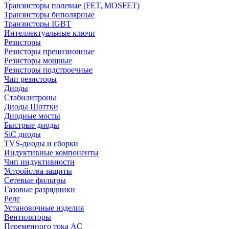
Транзисторы полевые (FET, MOSFET)
Транзисторы биполярные
Транзисторы IGBT
Интеллектуальные ключи
Резисторы
Резисторы прецизионные
Резисторы мощные
Резисторы подстроечные
Чип резисторы
Диоды
Стабилитроны
Диоды Шоттки
Диодные мосты
Быстрые диоды
SiC диоды
TVS-диоды и сборки
Индуктивные компоненты
Чип индуктивности
Устройства защиты
Сетевые фильтры
Газовые разрядники
Реле
Установочные изделия
Вентиляторы
Переменного тока AC