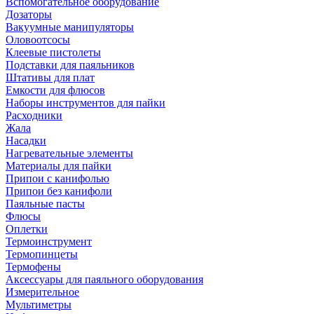
Вспомогательное оборудование
Дозаторы
Вакуумные манипуляторы
Оловоотсосы
Клеевые пистолеты
Подставки для паяльников
Штативы для плат
Емкости для флюсов
Наборы инструментов для пайки
Расходники
Жала
Насадки
Нагревательные элементы
Материалы для пайки
Припои с канифолью
Припои без канифоли
Паяльные пасты
Флюсы
Оплетки
Термоинструмент
Термопинцеты
Термофены
Аксессуары для паяльного оборудования
Измерительное
Мультиметры