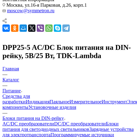
Москва, ул.16-я Парковая, д.26, корп.1
moscow@symmetron.ru
DPP25-5 AC/DC Блок питания на DIN-
рейку, 5В/25 Вт, TDK-Lambda
Главная
—
Каталог
—
Питание
Средства для
разработки
Индикация
Паяльное
Измерительное
Инструмент
Эле
компоненты
Установочные изделия
—
Блоки питания на DIN-рейку
AC/DC преобразователи
DC/DC преобразователи
Блоки
питания для светодиодных светильников
Зарядные устройства
для электротранспорта
Программируемые источники