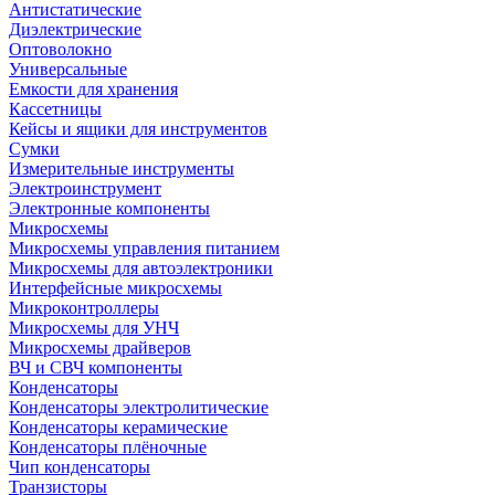
Антистатические
Диэлектрические
Оптоволокно
Универсальные
Емкости для хранения
Кассетницы
Кейсы и ящики для инструментов
Сумки
Измерительные инструменты
Электроинструмент
Электронные компоненты
Микросхемы
Микросхемы управления питанием
Микросхемы для автоэлектроники
Интерфейсные микросхемы
Микроконтроллеры
Микросхемы для УНЧ
Микросхемы драйверов
ВЧ и СВЧ компоненты
Конденсаторы
Конденсаторы электролитические
Конденсаторы керамические
Конденсаторы плёночные
Чип конденсаторы
Транзисторы