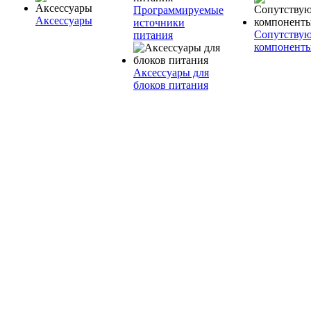
Программируемые
Аксессуары
источники
Сопутству
питания
компонент
Аксессуары для
блоков питания