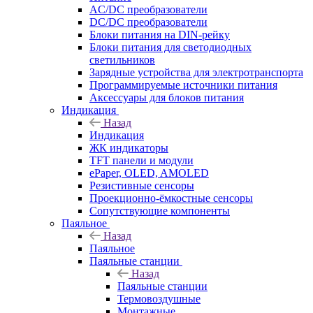
AC/DC преобразователи
DC/DC преобразователи
Блоки питания на DIN-рейку
Блоки питания для светодиодных
светильников
Зарядные устройства для электротранспорта
Программируемые источники питания
Аксессуары для блоков питания
Индикация
Назад
Индикация
ЖК индикаторы
TFT панели и модули
ePaper, OLED, AMOLED
Резистивные сенсоры
Проекционно-ёмкостные сенсоры
Сопутствующие компоненты
Паяльное
Назад
Паяльное
Паяльные станции
Назад
Паяльные станции
Термовоздушные
Монтажные