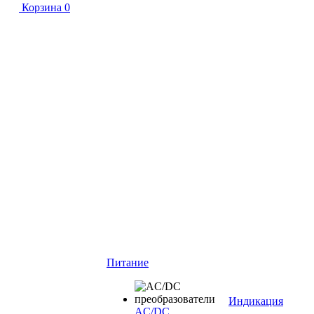
Корзина
0
Питание
Индикация
AC/DC