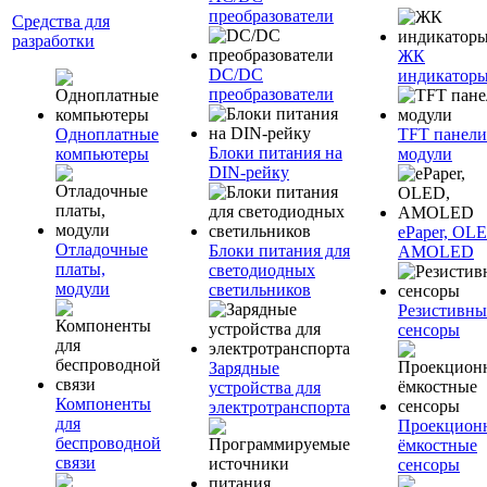
преобразователи
Средства для
разработки
ЖК
DC/DC
индикатор
преобразователи
Одноплатные
TFT панели
Блоки питания на
компьютеры
модули
DIN-рейку
ePaper, OL
Отладочные
Блоки питания для
AMOLED
платы,
светодиодных
модули
светильников
Резистивны
сенсоры
Зарядные
устройства для
Компоненты
электротранспорта
для
Проекцион
беспроводной
ёмкостные
связи
сенсоры