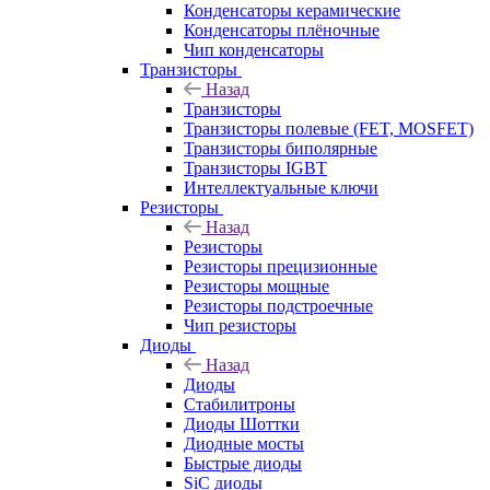
Конденсаторы керамические
Конденсаторы плёночные
Чип конденсаторы
Транзисторы
Назад
Транзисторы
Транзисторы полевые (FET, MOSFET)
Транзисторы биполярные
Транзисторы IGBT
Интеллектуальные ключи
Резисторы
Назад
Резисторы
Резисторы прецизионные
Резисторы мощные
Резисторы подстроечные
Чип резисторы
Диоды
Назад
Диоды
Стабилитроны
Диоды Шоттки
Диодные мосты
Быстрые диоды
SiC диоды