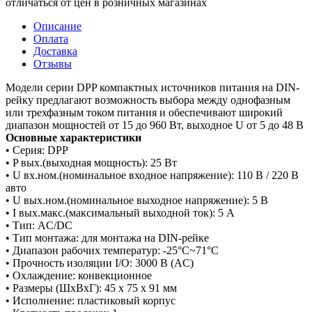
отличаться от цен в розничных магазинах
Описание
Оплата
Доставка
Отзывы
Модели серии DPP компактных источников питания на DIN-
рейку предлагают возможность выбора между однофазным
или трехфазным током питания и обеспечивают широкий
диапазон мощностей от 15 до 960 Вт, выходное U от 5 до 48 В
Основные характеристики
• Серия: DPP
• P вых.(выходная мощность): 25 Вт
• U вх.ном.(номинальное входное напряжение): 110 В / 220 В
авто
• U вых.ном.(номинальное выходное напряжение): 5 В
• I вых.макс.(максимальный выходной ток): 5 А
• Тип: AC/DC
• Тип монтажа: для монтажа на DIN-рейке
• Диапазон рабочих температур: -25°C~71°C
• Прочность изоляции I/O: 3000 В (AC)
• Охлаждение: конвекционное
• Размеры (ШxВxГ): 45 x 75 x 91 мм
• Исполнение: пластиковый корпус